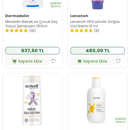
KARGO
BEDAVA
Dermadolin
Lansinoh
Minidolin Bebek ve Çocuk Saç
Lansinoh HPA Lanolin Göğüs
Vücut Şampuanı 250ml
Ucu Kremi 10 ml
(16)
(8)
637,50 TL
480,00 TL
Sepete Ekle
Sepete Ekle
KARGO
BEDAVA