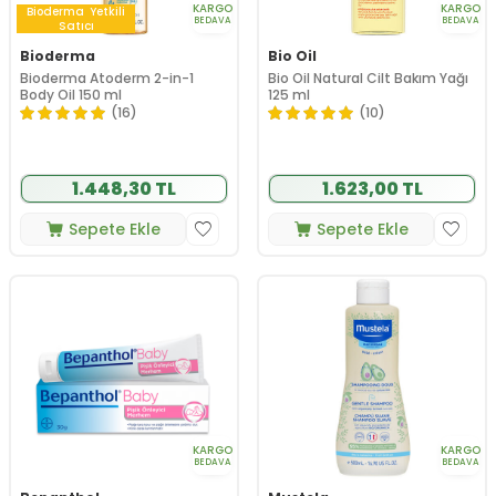
KARGO
KARGO
Bioderma
Yetkili
BEDAVA
BEDAVA
Satıcı
Bioderma
Bio Oil
Bioderma Atoderm 2-in-1
Bio Oil Natural Cilt Bakım Yağı
Body Oil 150 ml
125 ml
(16)
(10)
1.448,30 TL
1.623,00 TL
Sepete Ekle
Sepete Ekle
KARGO
KARGO
BEDAVA
BEDAVA