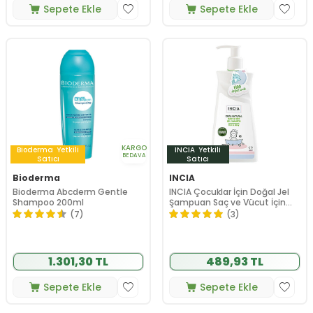
Sepete Ekle
Sepete Ekle
KARGO
Bioderma
Yetkili
INCIA
Yetkili
BEDAVA
Satıcı
Satıcı
Bioderma
INCIA
Bioderma Abcderm Gentle
INCIA Çocuklar İçin Doğal Jel
Shampoo 200ml
Şampuan Saç ve Vücut İçin
350 ml
(7)
(3)
1.301,30 TL
489,93 TL
Sepete Ekle
Sepete Ekle