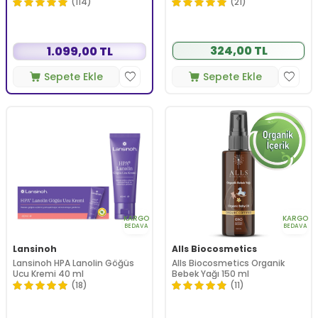
(114)
(21)
324,00 TL
1.099,00 TL
Sepete Ekle
Sepete Ekle
KARGO
KARGO
BEDAVA
BEDAVA
Lansinoh
Alls Biocosmetics
Lansinoh HPA Lanolin Göğüs
Alls Biocosmetics Organik
Ucu Kremi 40 ml
Bebek Yağı 150 ml
(18)
(11)