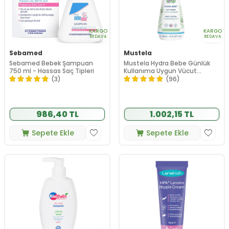
KARGO
KARGO
BEDAVA
BEDAVA
Sebamed
Mustela
Sebamed Bebek Şampuan
Mustela Hydra Bebe Günlük
750 ml - Hassas Saç Tipleri
Kullanıma Uygun Vücut
Losyonu 300ml
(3)
(96)
986,40 TL
1.002,15 TL
Sepete Ekle
Sepete Ekle