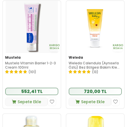
KARGO
KARGO
BEDAVA
BEDAVA
Mustela
Weleda
Mustela Vitamin Barrier 1-2-3
Weleda Calendula (Aynısefa
Cream 100ml
Özlü) Bez Bölgesi Bakım Kremi
75 ml
(101)
(13)
552,41 TL
720,00 TL
Sepete Ekle
Sepete Ekle