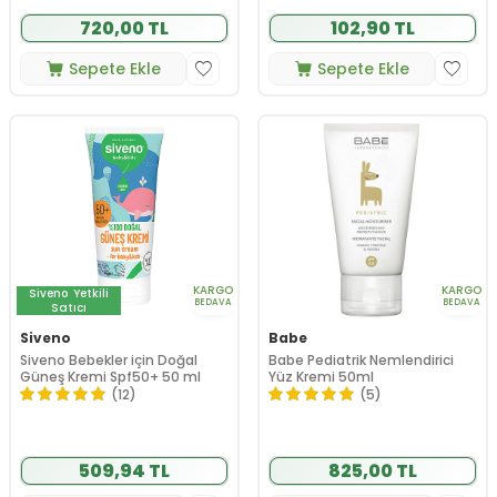
720,00 TL
102,90 TL
Sepete Ekle
Sepete Ekle
KARGO
KARGO
Siveno
Yetkili
BEDAVA
BEDAVA
Satıcı
Siveno
Babe
Siveno Bebekler için Doğal
Babe Pediatrik Nemlendirici
Güneş Kremi Spf50+ 50 ml
Yüz Kremi 50ml
(12)
(5)
509,94 TL
825,00 TL