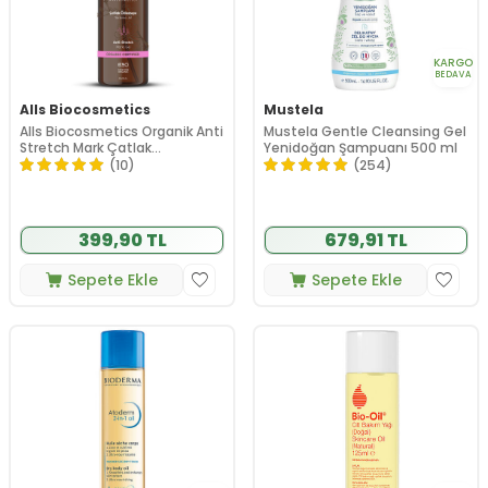
KARGO
BEDAVA
Alls Biocosmetics
Mustela
Alls Biocosmetics Organik Anti
Mustela Gentle Cleansing Gel
Stretch Mark Çatlak
Yenidoğan Şampuanı 500 ml
Önlemeye Yardımcı Jel 350 ml
(10)
(254)
399,90 TL
679,91 TL
Sepete Ekle
Sepete Ekle