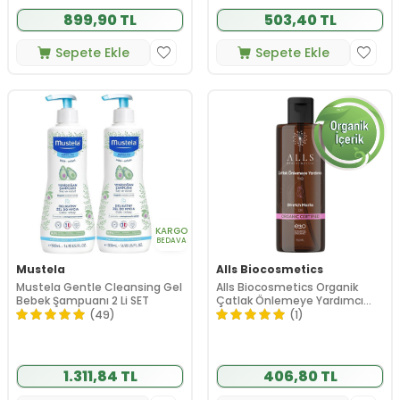
899,90 TL
503,40 TL
Sepete Ekle
Sepete Ekle
KARGO
BEDAVA
Mustela
Alls Biocosmetics
Mustela Gentle Cleansing Gel
Alls Biocosmetics Organik
Bebek Şampuanı 2 Li SET
Çatlak Önlemeye Yardımcı
Yağ 150 ml
(49)
(1)
1.311,84 TL
406,80 TL