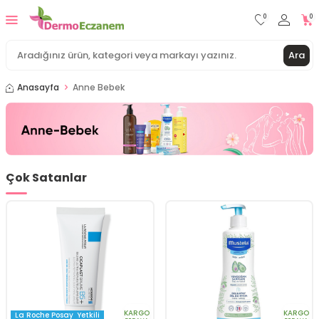
0
0
Ara
Anasayfa
Anne Bebek
Çok Satanlar
KARGO
KARGO
La Roche Posay
Yetkili