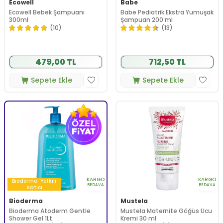
Ecowell
Babe
Ecowell Bebek Şampuanı
Babe Pediatrik Ekstra Yumuşak
300ml
Şampuan 200 ml
(10)
(13)
479,00 TL
712,50 TL
Sepete Ekle
Sepete Ekle
KARGO
KARGO
Bioderma
Yetkili
BEDAVA
BEDAVA
Satıcı
Bioderma
Mustela
Bioderma Atoderm Gentle
Mustela Maternite Göğüs Ucu
Shower Gel 1Lt
Kremi 30 ml