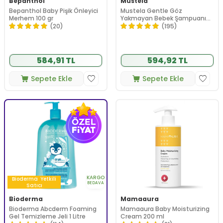
Bepanthol
Mustela
Bepanthol Baby Pişik Önleyici
Mustela Gentle Göz
Merhem 100 gr
Yakmayan Bebek Şampuanı
500 ml
(20)
(195)
584,91 TL
594,92 TL
Sepete Ekle
Sepete Ekle
KARGO
Bioderma
Yetkili
BEDAVA
Satıcı
Bioderma
Mamaaura
Bioderma Abcderm Foaming
Mamaaura Baby Moisturizing
Gel Temizleme Jeli 1 Litre
Cream 200 ml