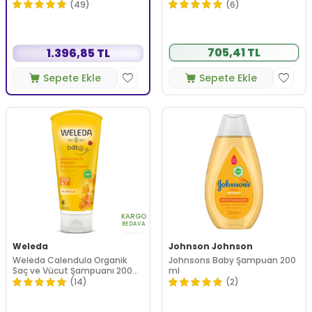
(49)
(6)
705,41 TL
1.396,85 TL
Sepete Ekle
Sepete Ekle
KARGO
BEDAVA
Weleda
Johnson Johnson
Weleda Calendula Organik
Johnsons Baby Şampuan 200
Saç ve Vücut Şampuanı 200
ml
ml
(14)
(2)