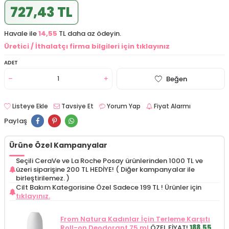
727,43 TL
Havale ile
14,55
TL daha az ödeyin.
Üretici / İthalatçı firma bilgileri için tıklayınız
ADET
Beğen
Listeye Ekle
Tavsiye Et
Yorum Yap
Fiyat Alarmı
Paylaş
Ürüne Özel Kampanyalar
Seçili CeraVe ve La Roche Posay ürünlerinden 1000 TL ve
üzeri siparişine 200 TL HEDİYE! ( Diğer kampanyalar ile
birleştirilemez. )
Cilt Bakım Kategorisine Özel Sadece 199 TL !
Ürünler için
tıklayınız.
From Natura Kadınlar İçin Terleme Karşıtı
Roll-on Deodorant 75 ml
ÖZEL FİYAT!
188.55