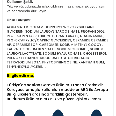
Kullanım Şekli:
Yüz ve vücudunuzda ıslak cildinize masaj yaparak uygulayın
ve sonrasında durulayın.
Ürün Bileşimi:
AOUAMATER. COCAMIDOPROPYL WOROXYSULTAINE.
GLYCERIN. SODIUM LAUROYL SARCOSINATE, PROPANEDIOL,
PEG-150 PENTAERITHRITYL TETRASTEARATE, NIACINAMIDE,
PEG-6 CAPRYLIC/CAPRIC GLYCERIDES, CERAMIDE CERAMIDE
AP. CERAMIDE EOP, CARBOMER, SODIUM METHYL COCOYL
TAURATE, SODIUM BENZOATE. SODIUM CHLORIDE, SODIUM
LAUROYL LACTYLATE, SODIUM HYALURONATE. CHOLESTEROL
PHENOXYETHANOL. DISODIUM EDTA. CITRIC ACID.
TETRASODIUM EOTA. PHYTOSPHINGOSINE. XANTHAN GUM,
ETHYLHEXYLGLYCERIN, .
Bilgilendirme
;
Türkiye'de satılan Cerave ürünleri Fransa üretimidir.
Koruyucu amaçla kullanılan maddeler ABD ile Avrupa
Birliği ülkeleri arasında farklılık gösterebilir.
Bu durum ürünlerin etkinlik ve güvenliğini etkilemez.