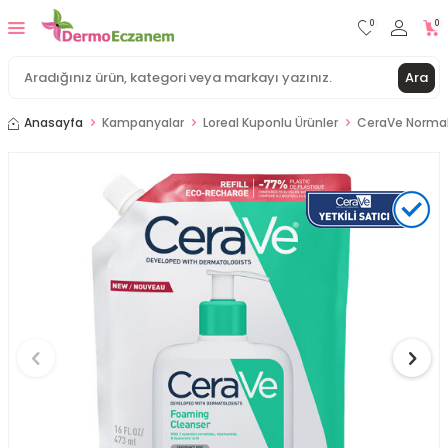
0
0
Ara
Anasayfa
Kampanyalar
Loreal Kuponlu Ürünler
CeraVe Normal V