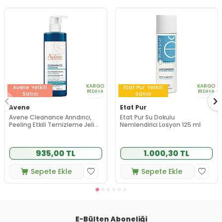
KARGO
KARGO
Avene
Yetkili
Etat Pur
Yetkili
BEDAVA
BEDAVA
Satıcı
Satıcı
Avene
Etat Pur
Avene Cleanance Arındırıcı,
Etat Pur Su Dokulu
Peeling Etkili Temizleme Jeli
Nemlendirici Losyon 125 ml
400 ml
935,00 TL
1.000,30 TL
Sepete Ekle
Sepete Ekle
E-Bülten Aboneliği