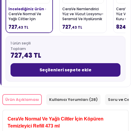
İncelediğiniz ürün ·
CeraVe Nemlendirici
CeraVe 
CeraVe Normal Ve
Yüz ve Vücut Losyonu-
Yüz Ve 
Yağlı Ciltler İçin
Seramid Ve Hyalüronik
Kuru Cilt
Köpüren Temizleyici
Asit İçerikli 473 ml -
Seramid
727
727
824
,43 TL
,43 TL
,9
473 ml - Refill
Refill
Asit İçer
1 ürün seçili
Toplam
727,43 TL
Seçilenleri sepete ekle
Ürün Açıklaması
Kullanıcı Yorumları (28)
Soru ve Ce
CeraVe Normal Ve Yağlı Ciltler İçin Köpüren
Temizleyici Refill 473 ml