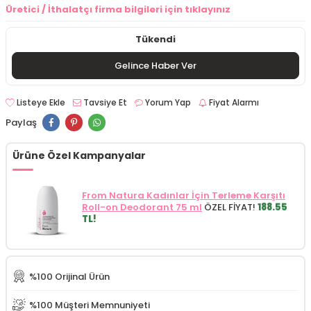
Üretici / İthalatçı firma bilgileri için tıklayınız
Tükendi
Gelince Haber Ver
Listeye Ekle
Tavsiye Et
Yorum Yap
Fiyat Alarmı
Paylaş
Ürüne Özel Kampanyalar
From Natura Kadınlar İçin Terleme Karşıtı
Roll-on Deodorant 75 ml
ÖZEL FİYAT!
188.55
TL!
%100 Orijinal Ürün
%100 Müşteri Memnuniyeti