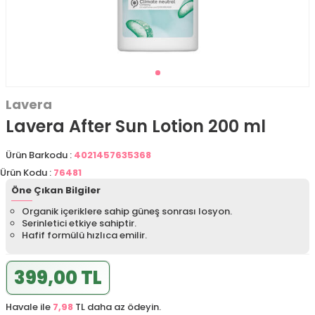
Lavera
Lavera After Sun Lotion 200 ml
Ürün Barkodu :
4021457635368
Ürün Kodu :
76481
Öne Çıkan Bilgiler
Organik içeriklere sahip güneş sonrası losyon.
Serinletici etkiye sahiptir.
Hafif formülü hızlıca emilir.
399,00 TL
Havale ile
7,98
TL daha az ödeyin.