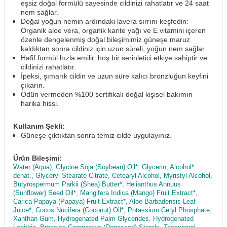
eşsiz doğal formülü sayesinde cildinizi rahatlatır ve 24 saat
nem sağlar.
Doğal yoğun nemin ardındaki lavera sırrını keşfedin:
Organik aloe vera, organik karite yağı ve E vitamini içeren
özenle dengelenmiş doğal bileşimimiz güneşe maruz
kaldıktan sonra cildiniz için uzun süreli, yoğun nem sağlar.
Hafif formül hızla emilir, hoş bir serinletici etkiye sahiptir ve
cildinizi rahatlatır.
İpeksi, şımarık cildin ve uzun süre kalıcı bronzluğun keyfini
çıkarın.
Ödün vermeden %100 sertifikalı doğal kişisel bakımın
harika hissi.
Kullanım Şekli:
Güneşe çıktıktan sonra temiz cilde uygulayınız.
Ürün Bileşimi:
Water (Aqua), Glycine Soja (Soybean) Oil*, Glycerin, Alcohol*
denat., Glyceryl Stearate Citrate, Cetearyl Alcohol, Myristyl Alcohol,
Butyrospermum Parkii (Shea) Butter*, Helianthus Annuus
(Sunflower) Seed Oil*, Mangifera Indica (Mango) Fruit Extract*,
Carica Papaya (Papaya) Fruit Extract*, Aloe Barbadensis Leaf
Juice*, Cocos Nucifera (Coconut) Oil*, Potassium Cetyl Phosphate,
Xanthan Gum, Hydrogenated Palm Glycerides, Hydrogenated