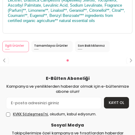
Lecithin, Brassica Campestris (Rapeseed) Sterols, Tocopherol,
Ascorbyl Palmitate, Levulinic Acid, Sodium Levulinate, Fragrance
(Parfum)**, Limonene**, Linalool**, Geraniol**, Citronellol**, Citral**,
Coumarin**, Eugenol**, Benzyl Benzoate*** ingredients from
certified organic agriculture** natural essential oils
İlgili Ürünler
Tamamlayıcı Ürünler
Son Baktıklarınız
E-Bülten Aboneliği
Kampanya ve yeniliklerden haberdar olmak için e-bültenimize
abone olun!
KAYIT OL
KVKK Sözleşmesi'ni
, okudum, kabul ediyorum.
Sosyal Medya
Takipçilerimize özel kampanya ve fırsatlardan haberdar