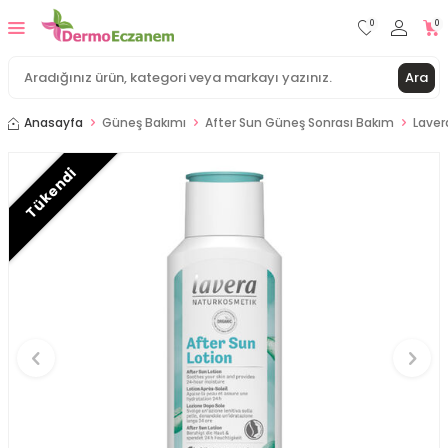
0
0
Ara
Anasayfa
Güneş Bakımı
After Sun Güneş Sonrası Bakım
Laver
Tükendi