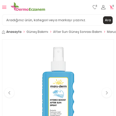
0
0
Ara
Anasayfa
Güneş Bakımı
After Sun Güneş Sonrası Bakım
Marud