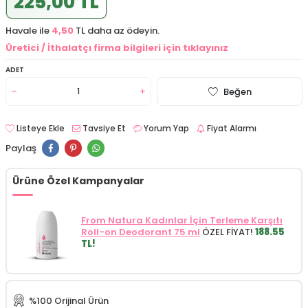
225,00 TL
Havale ile
4,50
TL daha az ödeyin.
Üretici / İthalatçı firma bilgileri için tıklayınız
ADET
Beğen
Listeye Ekle
Tavsiye Et
Yorum Yap
Fiyat Alarmı
Paylaş
Ürüne Özel Kampanyalar
From Natura Kadınlar İçin Terleme Karşıtı
Roll-on Deodorant 75 ml
ÖZEL FİYAT!
188.55
TL!
%100 Orijinal Ürün