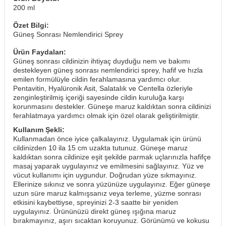
200 ml
Özet Bilgi:
Güneş Sonrası Nemlendirici Sprey
Ürün Faydaları:
Güneş sonrası cildinizin ihtiyaç duyduğu nem ve bakımı
destekleyen güneş sonrası nemlendirici sprey, hafif ve hızla
emilen formülüyle cildin ferahlamasına yardımcı olur.
Pentavitin, Hyalüronik Asit, Salatalık ve Centella özleriyle
zenginleştirilmiş içeriği sayesinde cildin kuruluğa karşı
korunmasını destekler. Güneşe maruz kaldıktan sonra cildinizi
ferahlatmaya yardımcı olmak için özel olarak geliştirilmiştir.
Kullanım Şekli:
Kullanmadan önce iyice çalkalayınız. Uygulamak için ürünü
cildinizden 10 ila 15 cm uzakta tutunuz. Güneşe maruz
kaldıktan sonra cildinize eşit şekilde parmak uçlarınızla hafifçe
masaj yaparak uygulayınız ve emilmesini sağlayınız. Yüz ve
vücut kullanımı için uygundur. Doğrudan yüze sıkmayınız.
Ellerinize sıkınız ve sonra yüzünüze uygulayınız. Eğer güneşe
uzun süre maruz kalmışsanız veya terleme, yüzme sonrası
etkisini kaybettiyse, spreyinizi 2-3 saatte bir yeniden
uygulayınız. Ürününüzü direkt güneş ışığına maruz
bırakmayınız, aşırı sıcaktan koruyunuz. Görünümü ve kokusu