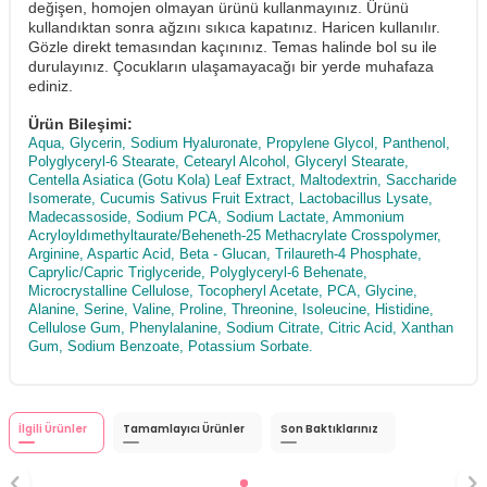
değişen, homojen olmayan ürünü kullanmayınız. Ürünü
kullandıktan sonra ağzını sıkıca kapatınız. Haricen kullanılır.
Gözle direkt temasından kaçınınız. Temas halinde bol su ile
durulayınız. Çocukların ulaşamayacağı bir yerde muhafaza
ediniz.
Ürün Bileşimi:
Aqua, Glycerin, Sodium Hyaluronate, Propylene Glycol, Panthenol,
Polyglyceryl-6 Stearate, Cetearyl Alcohol, Glyceryl Stearate,
Centella Asiatica (Gotu Kola) Leaf Extract, Maltodextrin, Saccharide
Isomerate, Cucumis Sativus Fruit Extract, Lactobacillus Lysate,
Madecassoside, Sodium PCA, Sodium Lactate, Ammonium
Acryloyldımethyltaurate/Beheneth-25 Methacrylate Crosspolymer,
Arginine, Aspartic Acid, Beta - Glucan, Trilaureth-4 Phosphate,
Caprylic/Capric Triglyceride, Polyglyceryl-6 Behenate,
Microcrystalline Cellulose, Tocopheryl Acetate, PCA, Glycine,
Alanine, Serine, Valine, Proline, Threonine, Isoleucine, Histidine,
Cellulose Gum, Phenylalanine, Sodium Citrate, Citric Acid, Xanthan
Gum, Sodium Benzoate, Potassium Sorbate.
İlgili Ürünler
Tamamlayıcı Ürünler
Son Baktıklarınız