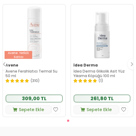
Avene
Yetkili
Satıcı
Avene
İdea Derma
Avene Ferahlatıcı Termal Su
İdea Derma Glikolik Asit Yüz
50 ml
Yıkama Köpüğü 100 ml
(310)
(1)
309,00 TL
261,80 TL
Sepete Ekle
Sepete Ekle