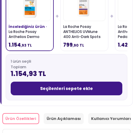
+
+
İncelediğiniz ürün ·
La Roche Posay
La Roch
La Roche Posay
ANTHELIOS UVMune
Antheli
Anthelios Dermo
400 Anti-Dark Spots
Pediatr
Pediatric Invisible Fluid
Fluid SPF50+ Yüz
400 Gün
1.154
799
1.424
,93 TL
,90 TL
SPF50+ Çok Hassas
Güneş Kremi 50 ml
Sprey S
Ciltler Ve Çocuklar İçin
Yüz Güneş Kremi 50 ml
1 ürün seçili
Toplam
1.154,93 TL
Seçilenleri sepete ekle
Ürün Özellikleri
Ürün Açıklaması
Kullanıcı Yorumları 