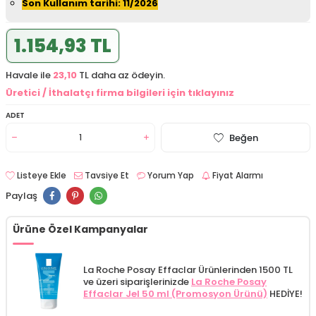
Son Kullanım tarihi: 11/2026
1.154,93 TL
Havale ile
23,10
TL daha az ödeyin.
Üretici / İthalatçı firma bilgileri için tıklayınız
ADET
Beğen
Listeye Ekle
Tavsiye Et
Yorum Yap
Fiyat Alarmı
Paylaş
Ürüne Özel Kampanyalar
La Roche Posay Effaclar Ürünlerinden 1500 TL
ve üzeri siparişlerinizde
La Roche Posay
Effaclar Jel 50 ml (Promosyon Ürünü)
HEDİYE!