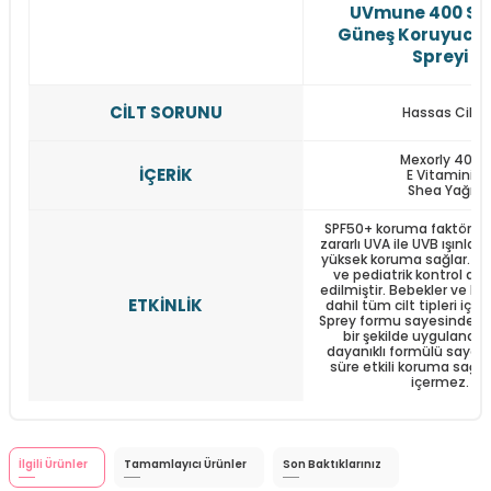
UVmune 400 SP
Güneş Koruyucu
Spreyi
CİLT SORUNU
Hassas Cilt
Mexorly 400
İÇERİK
E Vitamini
Shea Yağı
SPF50+ koruma faktörü i
zararlı UVA ile UVB ışınları
yüksek koruma sağlar. De
ve pediatrik kontrol alt
edilmiştir. Bebekler ve has
ETKİNLİK
dahil tüm cilt tipleri içi
Sprey formu sayesinde kol
bir şekilde uygulanabil
dayanıklı formülü sayes
süre etkili koruma sağla
içermez.
İlgili Ürünler
Tamamlayıcı Ürünler
Son Baktıklarınız