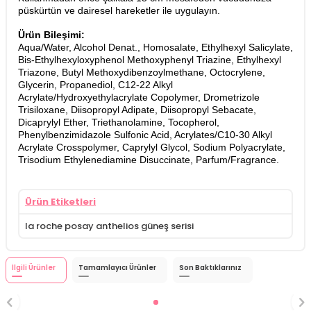
püskürtün ve dairesel hareketler ile uygulayın.
Ürün Bileşimi:
Aqua/Water, Alcohol Denat., Homosalate, Ethylhexyl Salicylate,
Bis-Ethylhexyloxyphenol Methoxyphenyl Triazine, Ethylhexyl
Triazone, Butyl Methoxydibenzoylmethane, Octocrylene,
Glycerin, Propanediol, C12-22 Alkyl
Acrylate/Hydroxyethylacrylate Copolymer, Drometrizole
Trisiloxane, Diisopropyl Adipate, Diisopropyl Sebacate,
Dicaprylyl Ether, Triethanolamine, Tocopherol,
Phenylbenzimidazole Sulfonic Acid, Acrylates/C10-30 Alkyl
Acrylate Crosspolymer, Caprylyl Glycol, Sodium Polyacrylate,
Trisodium Ethylenediamine Disuccinate, Parfum/Fragrance.
Ürün Etiketleri
la roche posay anthelios güneş serisi
İlgili Ürünler
Tamamlayıcı Ürünler
Son Baktıklarınız