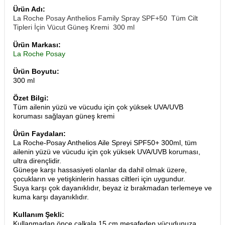
Ürün Adı:
La Roche Posay Anthelios Family Spray SPF+50 Tüm Cilt
Tipleri İçin Vücut Güneş Kremi 300 ml
Ürün Markası:
La Roche Posay
Ürün Boyutu:
300 ml
Özet Bilgi:
Tüm ailenin yüzü ve vücudu için çok yüksek UVA/UVB
koruması sağlayan güneş kremi
Ürün Faydaları:
La Roche-Posay Anthelios Aile Spreyi SPF50+ 300ml, tüm
ailenin yüzü ve vücudu için çok yüksek UVA/UVB koruması,
ultra dirençlidir.
Güneşe karşı hassasiyeti olanlar da dahil olmak üzere,
çocukların ve yetişkinlerin hassas ciltleri için uygundur.
Suya karşı çok dayanıklıdır, beyaz iz bırakmadan terlemeye ve
kuma karşı dayanıklıdır.
Kullanım Şekli:
Kullanmadan önce çalkala 15 cm mesafeden vücudunuza