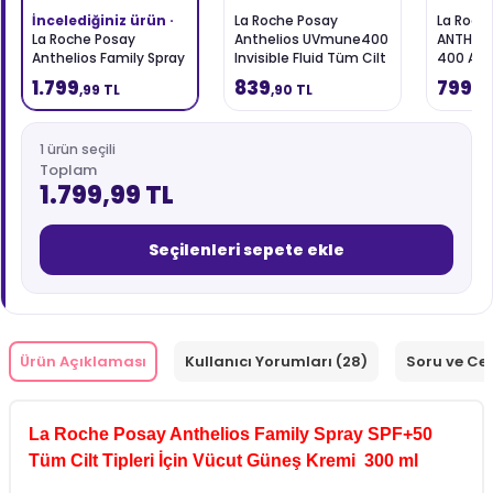
İncelediğiniz ürün ·
La Roche Posay
La Roch
La Roche Posay
Anthelios UVmune400
ANTHELI
Anthelios Family Spray
Invisible Fluid Tüm Cilt
400 Ant
SPF50+ Tüm Cilt Tipleri
Tipleri İçin SPF50+ Yüz
Fluid SP
1.799
839
799
,99 TL
,90 TL
,90
İçin Vücut Güneş Kremi
Güneş Kremi 50 ml
Güneş K
300 ml
1 ürün seçili
Toplam
1.799,99 TL
Seçilenleri sepete ekle
Ürün Açıklaması
Kullanıcı Yorumları (28)
Soru ve Ce
La Roche Posay Anthelios Family Spray SPF+50
Tüm Cilt Tipleri İçin Vücut Güneş Kremi 300 ml