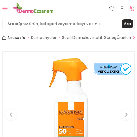
0
0
Ara
Anasayfa
Kampanyalar
Seçili Dermokozmetik Güneş Ürünleri
İdea Derma İdeasun Anti Age SPF50+ Yaşlanma
Karşıtı Güneş Kremi 50 ml
Sepete Ekle
İdea Derma İdeasun Hydra SPF50+ Güneş Kremi 50
ml
Sepete Ekle
İdea Derma İdeasun Dry Touch SPF50+ Güneş
Kremi 50 ml
Sepete Ekle