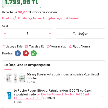
1.799,99 TL
Havale ile
36,00
TL daha az ödeyin.
Üretici / İthalatçı firma bilgileri için tıklayınız
ADET
Beğen
Listeye Ekle
Tavsiye Et
Yorum Yap
Fiyat Alarmı
Paylaş
Ürüne Özel Kampanyalar
Güneş Bakım kategorisinden alışverişe özel fiyatlı
ürünler
3 ürün
La Roche Posay Effaclar Ürünlerinden 1500 TL ve üzeri
İdea Derma İdeasun Anti Age SPF50+ Yaşlanma Karşıtı
siparişlerinizde
La Roche Posay Effaclar Jel 50 ml
Güneş Kremi 50 ml
(Promosyon Ürünü)
HEDİYE!
1 ürün
İdea Derma İdeasun Hydra SPF50+ Güneş Kremi 50 ml