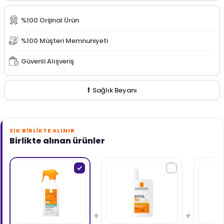
La Roche Posay Effaclar Jel 50 ml (Promosyon Ürünü)
%100 Orijinal Ürün
İdea Derma İdeasun Dry Touch SPF50+ Güneş Kremi 50
ml
%100 Müşteri Memnuniyeti
Güvenli Alışveriş
Sağlık Beyanı
SIK BIRLIKTE ALINIR
Birlikte alınan ürünler
+
+