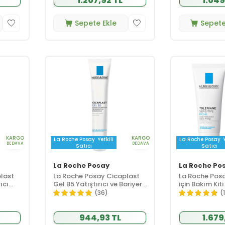
1.207,92 TL
1.049
Sepete Ekle
Sepete
KARGO
KARGO
La Roche Posay
Yetkili
La Roche Posay
BEDAVA
BEDAVA
Satıcı
Satıcı
La Roche Posay
La Roche Po
last
La Roche Posay Cicaplast
La Roche Posa
ıcı
Gel B5 Yatıştırıcı ve Bariyer
için Bakım Kiti
5 ml
Onarıcı Bakım Jeli 40 ml
(36)
(
944,93 TL
1.679