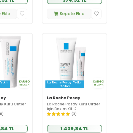
,92 TL
374,92 TL
 Ekle
Sepete Ekle
KARGO
KARGO
Yetkili
La Roche Posay
Yetkili
BEDAVA
BEDAVA
Satıcı
say
La Roche Posay
y Kuru Ciltler
La Roche Posay Kuru Ciltler
için Bakım Kiti 2
18)
(3)
,84 TL
1.439,84 TL