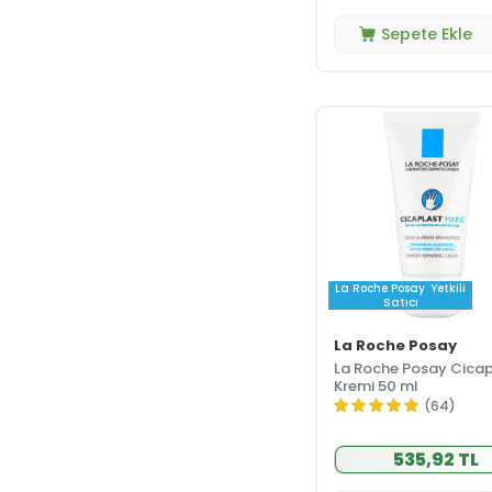
Sepete Ekle
La Roche Posay
Yetkili
Satıcı
La Roche Posay
La Roche Posay Cicap
Kremi 50 ml
(64)
535,92 TL