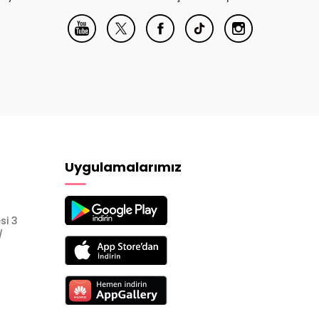
Uygulamalarımız
si 3
/