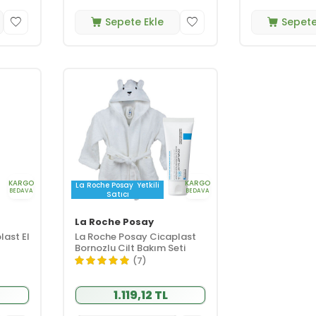
Sepete Ekle
Sepete
KARGO
KARGO
La Roche Posay
Yetkili
BEDAVA
BEDAVA
Satıcı
La Roche Posay
last El
La Roche Posay Cicaplast
Bornozlu Cilt Bakım Seti
(7)
1.119,12 TL