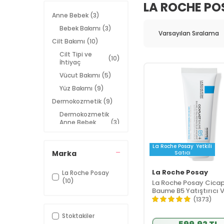
LA ROCHE PO
Anne Bebek
(3)
Bebek Bakımı
(3)
Cilt Bakımı
(10)
Cilt Tipi ve
(10)
İhtiyaç
Vücut Bakımı
(5)
Yüz Bakımı
(9)
Dermokozmetik
(9)
Dermokozmetik
Anne Bebek
(3)
Ürünleri
Dermokozmetik
La Roche Posay
Yetkili
(8)
Cilt Bakımı
Marka
Satıcı
Dermokozmetik
(1)
La Roche Posay
Vücut Bakımı
La Roche Posay
(10)
La Roche Posay Cicap
Kişisel Bakım
(1)
Baume B5 Yatıştırıcı 
Bariyer Onarıcı Bakım
El ve Ayak
(1373)
(1)
40 ml
Bakımı
Stoktakiler
Kampanyalar
(10)