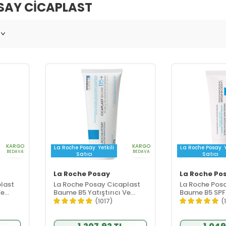
SAY CICAPLAST
KARGO
KARGO
La Roche Posay
Yetkili
La Roche Posay
BEDAVA
BEDAVA
Satıcı
Satıcı
La Roche Posay
La Roche Po
last
La Roche Posay Cicaplast
La Roche Pos
Ve
Baume B5 Yatıştırıcı Ve
Baume B5 SPF5
 Kremi
Bariyer Onarıcı Bakım Kremi
Ve Bariyer On
(1017)
(
100 ml
Kremi 40 ml