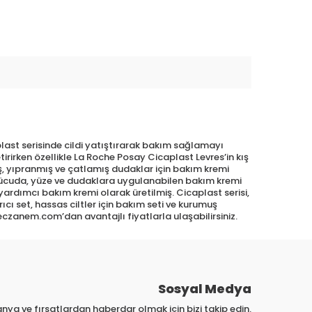
last serisinde cildi yatıştırarak bakım sağlamayı
rirken özellikle La Roche Posay Cicaplast Levres’in kış
, yıpranmış ve çatlamış dudaklar için bakım kremi
 vücuda, yüze ve dudaklara uygulanabilen bakım kremi
yardımcı bakım kremi olarak üretilmiş. Cicaplast serisi,
ıcı set, hassas ciltler için bakım seti ve kurumuş
eczanem.com’dan avantajlı fiyatlarla ulaşabilirsiniz.
Sosyal Medya
nya ve fırsatlardan haberdar olmak için bizi takip edin.