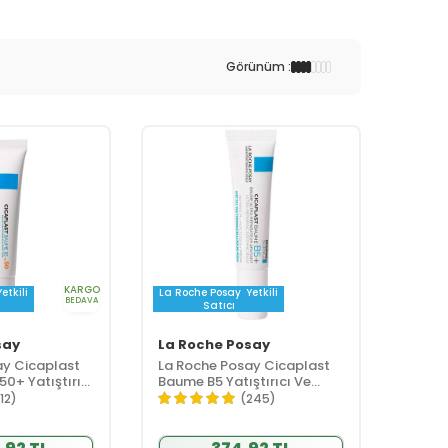
Görünüm :
KARGO
Yetkili
La Roche Posay
Yetkili
BEDAVA
Satıcı
say
La Roche Posay
ay Cicaplast
La Roche Posay Cicaplast
0+ Yatıştırıcı
Baume B5 Yatıştırıcı Ve
arıcı Bakım
Bariyer Onarıcı Bakım Kremi
112)
(245)
15 ml