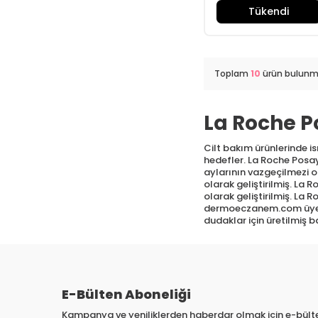
Tükendi
Toplam
10
ürün bulunma
La Roche P
Cilt bakım ürünlerinde i
hedefler. La Roche Posay
aylarının vazgeçilmezi 
olarak geliştirilmiş. L
olarak geliştirilmiş. La
dermoeczanem.com üyelerin
dudaklar için üretilmiş 
E-Bülten Aboneliği
Kampanya ve yeniliklerden haberdar olmak için e-bül