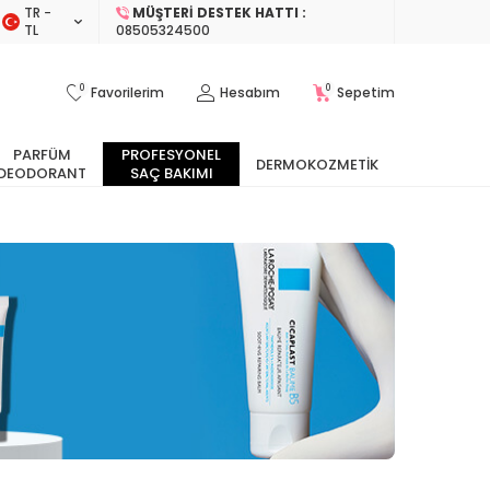
TR −
MÜŞTERI DESTEK HATTI :
TL
08505324500
0
0
Favorilerim
Hesabım
Sepetim
PARFÜM
PROFESYONEL
DERMOKOZMETIK
DEODORANT
SAÇ BAKIMI