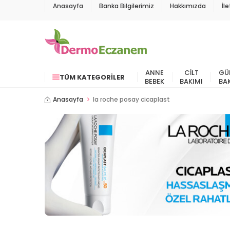
Anasayfa
Banka Bilgilerimiz
Hakkımızda
İl
ANNE
CILT
GÜ
TÜM KATEGORILER
BEBEK
BAKIMI
BA
Anasayfa
la roche posay cicaplast