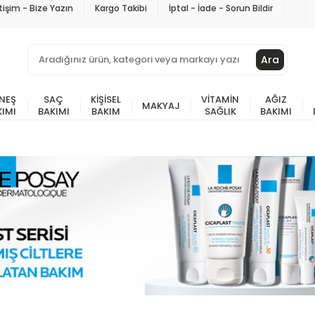
etişim - Bize Yazın
Kargo Takibi
İptal - İade - Sorun Bildir
Ara
NEŞ
SAÇ
KIŞISEL
VITAMIN
AĞIZ
MAKYAJ
KIMI
BAKIMI
BAKIM
SAĞLIK
BAKIMI