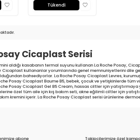
Tükendi
ktadır.
osay Cicaplast Serisi
smini aldığı kasabanın termal suyunu kullanan La Roche Posay, Cicap
 Cicaplast kullananlar yorumlarında genel memnuniyetlerini dile geti
olduğundan bahsediyorlar. La Roche Posay Cicaplast Levres, kurumuş
a Roche Posay Cicaplast Baume B5, bebek, çocuk ve yetişkinlerde tüm
 Roche Posay Cicaplast Gel B5 Cream, hassas ciltler için yatıştırmaya 
e özel tüm aile için kış bakım seti, akne eğilimli ciltler için yatıştır
bakım kremini içerir. La Roche Posay Cicaplast serisi ürünlerine dermo
tenimize abone
Takipçilerimize özel kampa