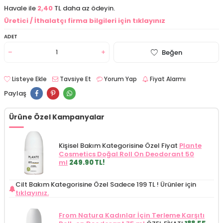
Havale ile
2,40
TL daha az ödeyin.
Üretici / İthalatçı firma bilgileri için tıklayınız
ADET
Beğen
Listeye Ekle
Tavsiye Et
Yorum Yap
Fiyat Alarmı
Paylaş
Ürüne Özel Kampanyalar
Kişisel Bakım Kategorisine Özel Fiyat
Plante
Cosmetics Doğal Roll On Deodorant 50
ml
249.90 TL!
Cilt Bakım Kategorisine Özel Sadece 199 TL !
Ürünler için
tıklayınız.
From Natura Kadınlar İçin Terleme Karşıtı