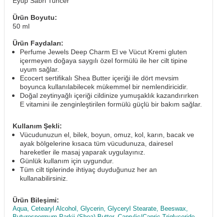
Eyüp Sabri Tuncer
Ürün Boyutu:
50 ml
Ürün Faydaları:
Perfume Jewels Deep Charm El ve Vücut Kremi gluten
içermeyen doğaya saygılı özel formülü ile her cilt tipine
uyum sağlar.
Ecocert sertifikalı Shea Butter içeriği ile dört mevsim
boyunca kullanılabilecek mükemmel bir nemlendiricidir.
Doğal zeytinyağlı içeriği cildinize yumuşaklık kazandırırken
E vitamini ile zenginleştirilen formülü güçlü bir bakım sağlar.
Kullanım Şekli:
Vücudunuzun el, bilek, boyun, omuz, kol, karın, bacak ve
ayak bölgelerine kısaca tüm vücudunuza, dairesel
hareketler ile masaj yaparak uygulayınız.
Günlük kullanım için uygundur.
Tüm cilt tiplerinde ihtiyaç duyduğunuz her an
kullanabilirsiniz.
Ürün Bileşimi:
Aqua, Cetearyl Alcohol, Glycerin, Glyceryl Stearate, Beeswax,
Butyrospermum Parkii (Shea) Butter, Caprylic/Capric Triglyceride,