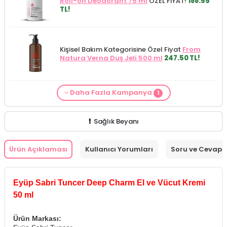
Roll-on Deodorant 75 ml
ÖZEL FİYAT!
188.55
TL!
Kişisel Bakım Kategorisine Özel Fiyat
From
Natura Verna Duş Jeli 500 ml
247.50 TL!
Daha Fazla Kampanya
1
Cilt Bakım ürünü siparişinizde
Mamaaura
Baby Cleansing Milk 200 ml
149.90 TL!
Sağlık Beyanı
Ürün Açıklaması
Kullanıcı Yorumları
Soru ve Cevap
Eyüp Sabri Tuncer Deep Charm El ve Vücut Kremi
50 ml
Ürün Markası: