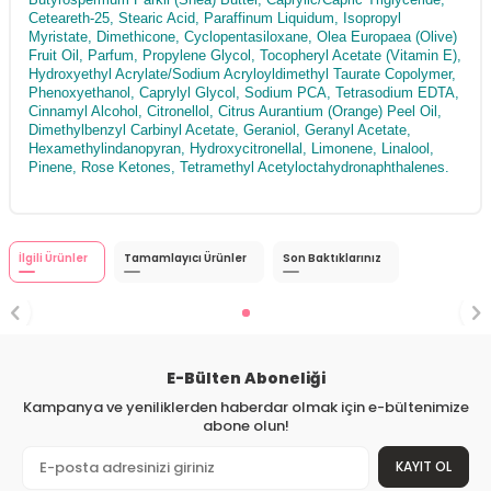
Ceteareth-25, Stearic Acid, Paraffinum Liquidum, Isopropyl
Myristate, Dimethicone, Cyclopentasiloxane, Olea Europaea (Olive)
Fruit Oil, Parfum, Propylene Glycol, Tocopheryl Acetate (Vitamin E),
Hydroxyethyl Acrylate/Sodium Acryloyldimethyl Taurate Copolymer,
Phenoxyethanol, Caprylyl Glycol, Sodium PCA, Tetrasodium EDTA,
Cinnamyl Alcohol, Citronellol, Citrus Aurantium (Orange) Peel Oil,
Dimethylbenzyl Carbinyl Acetate, Geraniol, Geranyl Acetate,
Hexamethylindanopyran, Hydroxycitronellal, Limonene, Linalool,
Pinene, Rose Ketones, Tetramethyl Acetyloctahydronaphthalenes.
İlgili Ürünler
Tamamlayıcı Ürünler
Son Baktıklarınız
E-Bülten Aboneliği
Kampanya ve yeniliklerden haberdar olmak için e-bültenimize
abone olun!
KAYIT OL