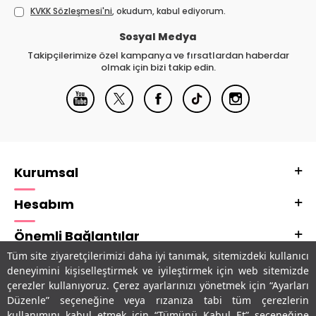
KVKK Sözleşmesi'ni
, okudum, kabul ediyorum.
Sosyal Medya
Takipçilerimize özel kampanya ve fırsatlardan haberdar
olmak için bizi takip edin.
Kurumsal
Hesabım
Önemli Bağlantılar
Tüm site ziyaretçilerimizi daha iyi tanımak, sitemizdeki kullanıcı
Adres & İletişim
deneyimini kişiselleştirmek ve iyileştirmek için web sitemizde
çerezler kullanıyoruz. Çerez ayarlarınızı yönetmek için “Ayarları
Uygulamalarımız
Düzenle” seçeneğine veya rızanıza tabi tüm çerezlerin
kullanımını kabul etmek için “Tümünü Kabul Et” seçeneğine