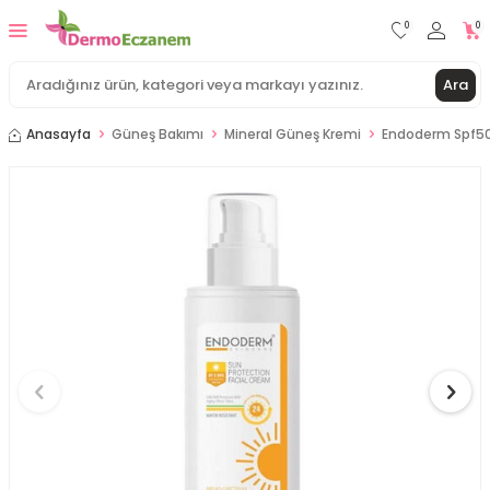
0
0
Ara
Anasayfa
Güneş Bakımı
Mineral Güneş Kremi
Endoderm Spf50+