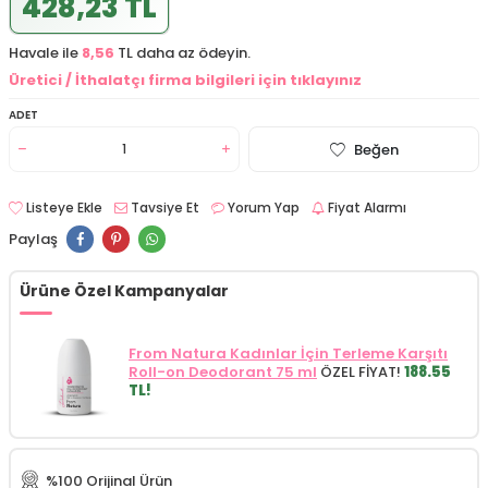
428,23 TL
Havale ile
8,56
TL daha az ödeyin.
Üretici / İthalatçı firma bilgileri için tıklayınız
ADET
Beğen
Listeye Ekle
Tavsiye Et
Yorum Yap
Fiyat Alarmı
Paylaş
Ürüne Özel Kampanyalar
From Natura Kadınlar İçin Terleme Karşıtı
Roll-on Deodorant 75 ml
ÖZEL FİYAT!
188.55
TL!
%100 Orijinal Ürün