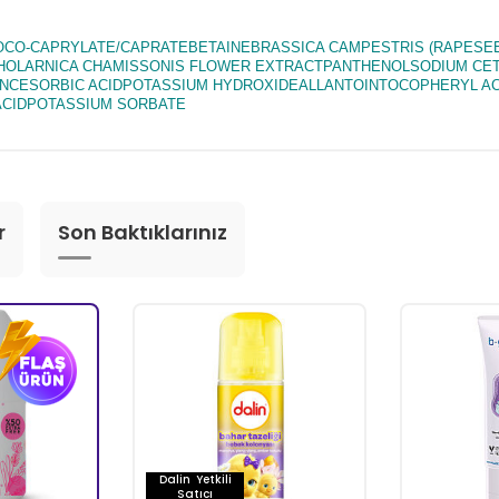
O-CAPRYLATE/CAPRATEBETAINEBRASSICA CAMPESTRIS (RAPESEE
COHOLARNICA CHAMISSONIS FLOWER EXTRACTPANTHENOLSODIUM CE
CESORBIC ACIDPOTASSIUM HYDROXIDEALLANTOINTOCOPHERYL A
ACIDPOTASSIUM SORBATE
r
Son Baktıklarınız
Dalin
Yetkili
Satıcı