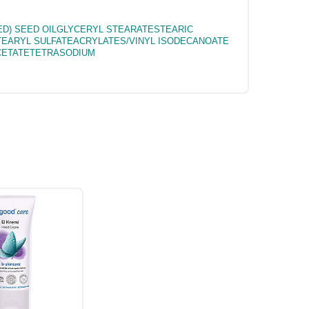
D) SEED OILGLYCERYL STEARATESTEARIC
TEARYL SULFATEACRYLATES/VINYL ISODECANOATE
CETATETETRASODIUM