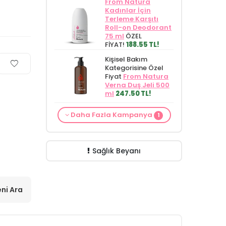
From Natura
Kadınlar İçin
Terleme Karşıtı
Roll-on Deodorant
75 ml
ÖZEL
FİYAT!
188.55 TL!
Kişisel Bakım
Kategorisine Özel
Fiyat
From Natura
Verna Duş Jeli 500
ml
247.50 TL!
Cilt Bakım ürünü
Daha Fazla Kampanya
1
siparişinizde
Mamaaura Baby
Cleansing Milk 200
ml
149.90 TL!
Sağlık Beyanı
ni Ara