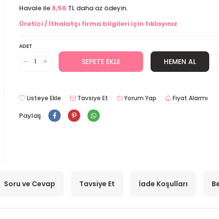
Havale ile
8,56
TL daha az ödeyin.
Üretici / İthalatçı firma bilgileri için tıklayınız
ADET
SEPETE EKLE
HEMEN AL
Listeye Ekle
Tavsiye Et
Yorum Yap
Fiyat Alarmı
Paylaş
Soru ve Cevap
Tavsiye Et
İade Koşulları
Be