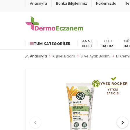
Anasayfa
Banka Bilgilerimiz
Hakkımızda
İl
ANNE
CILT
GÜ
TÜM KATEGORILER
BEBEK
BAKIMI
BA
Anasayfa
Kişisel Bakım
El ve Ayak Bakımı
El Kremi