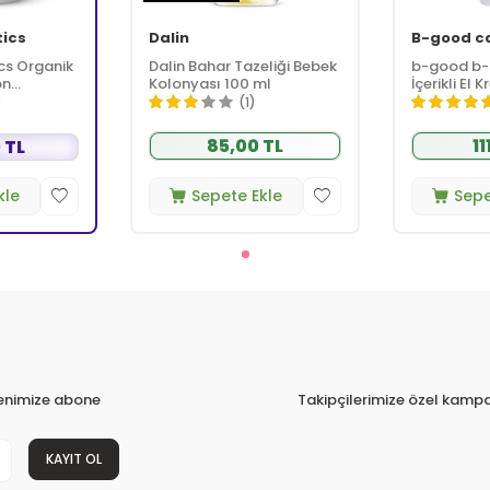
tics
Dalin
B-good c
cs Organik
Dalin Bahar Tazeliği Bebek
b-good b-
on
Kolonyası 100 ml
İçerikli El 
l -
)
(1)
85,00 TL
11
 TL
kle
Sepete Ekle
Sepe
tenimize abone
Takipçilerimize özel kampa
KAYIT OL