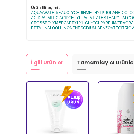
Ürün Bileşimi:
AQUA/WATER/EAUGLYCERINMETHYLPROPANEDIOLCOC
ACIDPALMITIC ACIDCETYL PALMITATESTEARYL AL
CROSSPOLYMERCAPRYLYL GLYCOLPARFUM/FRAGRAN
EDTALINALOOLLIMONENESODIUM BENZOATECITRIC 
İlgili Ürünler
Tamamlayıcı Ürünle