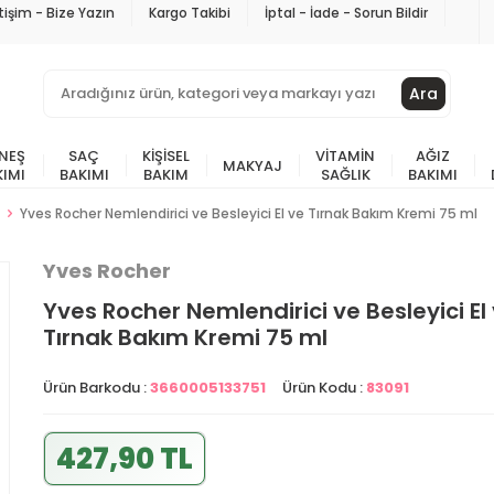
etişim - Bize Yazın
Kargo Takibi
İptal - İade - Sorun Bildir
Ara
NEŞ
SAÇ
KIŞISEL
VITAMIN
AĞIZ
MAKYAJ
KIMI
BAKIMI
BAKIM
SAĞLIK
BAKIMI
Yves Rocher Nemlendirici ve Besleyici El ve Tırnak Bakım Kremi 75 ml
Yves Rocher
Yves Rocher Nemlendirici ve Besleyici El
Tırnak Bakım Kremi 75 ml
Ürün Barkodu :
3660005133751
Ürün Kodu :
83091
427,90 TL