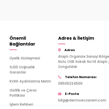
Önemli
Adres & İletişim
Bağlantılar
Adres
Alaplı Organize Sanayi Bölge
Üyelik Sözleşmesi
Nolu OSB Sokak No:14 Alaplı 
Zonguldak
%100 Orijinallik
Garantisi
Telefon Numarası
KVKK Aydınlatma Metni
08505324500
Gizlilik ve Çerez
E-Posta
Politikası
bilgi@dermoeczanem.com
İşlem Rehberi