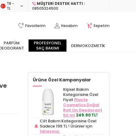
TR −
MÜŞTERI DESTEK HATTI :
TL
08505324500
0
0
Favorilerim
Hesabım
Sepetim
PARFÜM
PROFESYONEL
DERMOKOZMETIK
DEODORANT
SAÇ BAKIMI
Ürüne Özel Kampanyalar
 ve
Kişisel Bakım
Kategorisine Özel
Fiyat
Plante
Cosmetics Doğal
Roll On Deodorant
50 ml
249.90 TL!
Cilt Bakım Kategorisine Özel
Sadece 199 TL !
Ürünler için
tıklayınız.