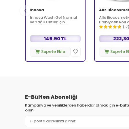
Innova
Alls Biocosme
Innova Wash Gel Normal
Alls Biocosmeti
ve Yağlı Ciltler İçin
Prebiyotik Roll 
Temizleyici Köpüren Jel
Deodorant 75 m
(17
150 ml
Kadınlar İçin
149.90 TL
222,30
Sepete Ekle
Sepete E
E-Bülten Aboneliği
Kampanya ve yeniliklerden haberdar olmak için e-bül
olun!