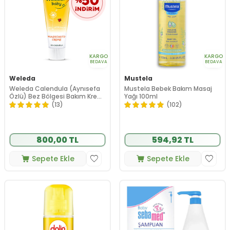
KARGO
KARGO
BEDAVA
BEDAVA
Weleda
Mustela
Weleda Calendula (Aynısefa
Mustela Bebek Bakım Masaj
Özlü) Bez Bölgesi Bakım Kremi
Yağı 100ml
75 ml
(13)
(102)
800,00 TL
594,92 TL
Sepete Ekle
Sepete Ekle