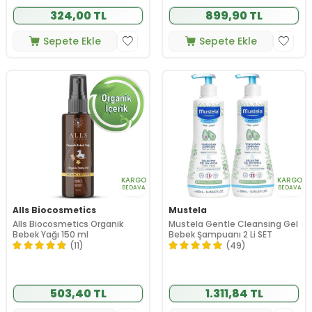
324,00 TL
899,90 TL
Sepete Ekle
Sepete Ekle
KARGO
KARGO
BEDAVA
BEDAVA
Alls Biocosmetics
Mustela
Alls Biocosmetics Organik
Mustela Gentle Cleansing Gel
Bebek Yağı 150 ml
Bebek Şampuanı 2 Li SET
(11)
(49)
503,40 TL
1.311,84 TL