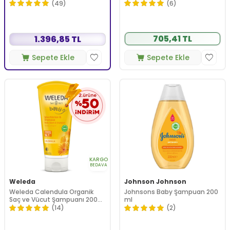
(49)
(6)
705,41 TL
1.396,85 TL
Sepete Ekle
Sepete Ekle
KARGO
BEDAVA
Weleda
Johnson Johnson
Weleda Calendula Organik
Johnsons Baby Şampuan 200
Saç ve Vücut Şampuanı 200
ml
ml
(14)
(2)