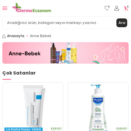
0
0
Ara
Anasayfa
Anne Bebek
Çok Satanlar
KARGO
KARGO
La Roche Posay
Yetkili