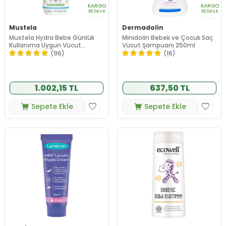
KARGO
KARGO
BEDAVA
BEDAVA
Mustela
Dermadolin
Mustela Hydra Bebe Günlük
Minidolin Bebek ve Çocuk Saç
Kullanıma Uygun Vücut
Vücut Şampuanı 250ml
Losyonu 300ml
(96)
(16)
1.002,15 TL
637,50 TL
Sepete Ekle
Sepete Ekle