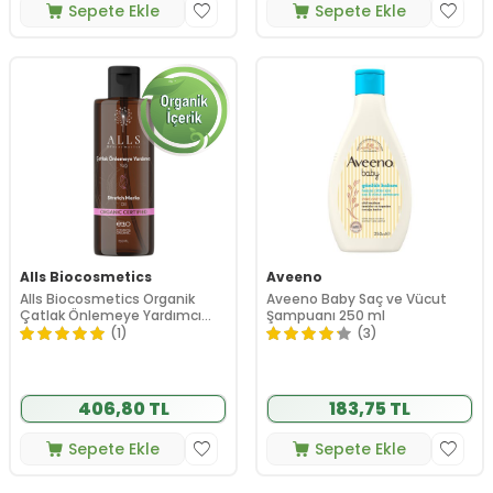
Sepete Ekle
Sepete Ekle
Alls Biocosmetics
Aveeno
Alls Biocosmetics Organik
Aveeno Baby Saç ve Vücut
Çatlak Önlemeye Yardımcı
Şampuanı 250 ml
Yağ 150 ml
(1)
(3)
406,80 TL
183,75 TL
Sepete Ekle
Sepete Ekle