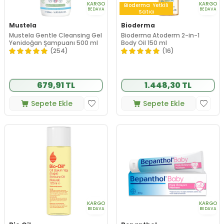
KARGO
KARGO
Bioderma
Yetkili
BEDAVA
BEDAVA
Satıcı
Mustela
Bioderma
Mustela Gentle Cleansing Gel
Bioderma Atoderm 2-in-1
Yenidoğan Şampuanı 500 ml
Body Oil 150 ml
(254)
(16)
679,91 TL
1.448,30 TL
Sepete Ekle
Sepete Ekle
KARGO
KARGO
BEDAVA
BEDAVA