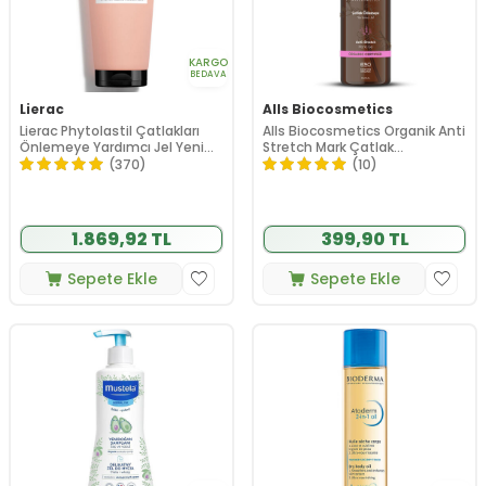
KARGO
BEDAVA
Lierac
Alls Biocosmetics
Lierac Phytolastil Çatlakları
Alls Biocosmetics Organik Anti
Önlemeye Yardımcı Jel Yeni
Stretch Mark Çatlak
200 ml
Önlemeye Yardımcı Jel 350 ml
(370)
(10)
1.869,92 TL
399,90 TL
Sepete Ekle
Sepete Ekle