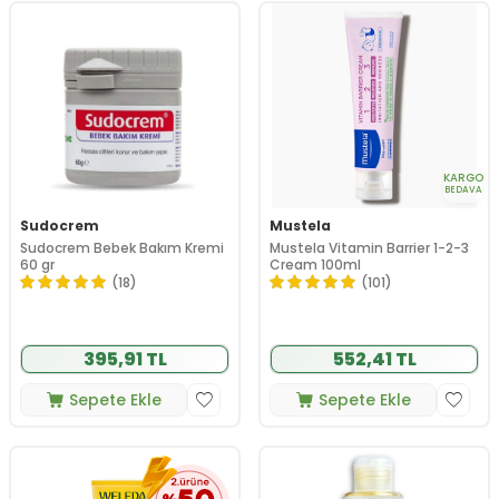
KARGO
BEDAVA
Sudocrem
Mustela
Sudocrem Bebek Bakım Kremi
Mustela Vitamin Barrier 1-2-3
60 gr
Cream 100ml
(18)
(101)
395,91 TL
552,41 TL
Sepete Ekle
Sepete Ekle