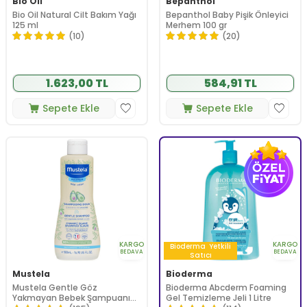
Bio Oil
Bepanthol
Bio Oil Natural Cilt Bakım Yağı
Bepanthol Baby Pişik Önleyici
125 ml
Merhem 100 gr
(10)
(20)
1.623,00 TL
584,91 TL
Sepete Ekle
Sepete Ekle
KARGO
KARGO
Bioderma
Yetkili
BEDAVA
BEDAVA
Satıcı
Mustela
Bioderma
Mustela Gentle Göz
Bioderma Abcderm Foaming
Yakmayan Bebek Şampuanı
Gel Temizleme Jeli 1 Litre