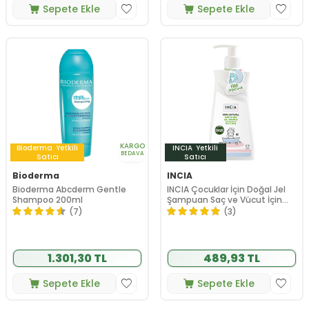
Sepete Ekle
Sepete Ekle
KARGO
Bioderma
Yetkili
INCIA
Yetkili
BEDAVA
Satıcı
Satıcı
Bioderma
INCIA
Bioderma Abcderm Gentle
INCIA Çocuklar İçin Doğal Jel
Shampoo 200ml
Şampuan Saç ve Vücut İçin
350 ml
(7)
(3)
1.301,30 TL
489,93 TL
Sepete Ekle
Sepete Ekle