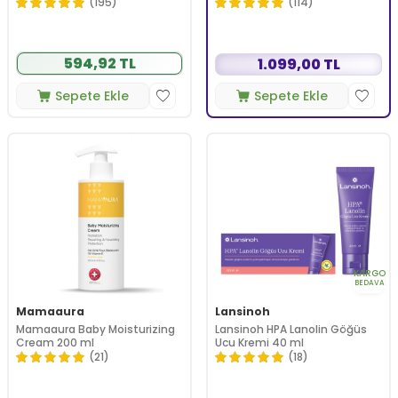
500 ml
(195)
(114)
594,92 TL
1.099,00 TL
Sepete Ekle
Sepete Ekle
KARGO
BEDAVA
Mamaaura
Lansinoh
Mamaaura Baby Moisturizing
Lansinoh HPA Lanolin Göğüs
Cream 200 ml
Ucu Kremi 40 ml
(21)
(18)