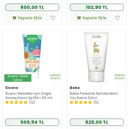
800,00 TL
102,90 TL
Sepete Ekle
Sepete Ekle
KARGO
KARGO
Siveno
Yetkili
BEDAVA
BEDAVA
Satıcı
Siveno
Babe
Siveno Bebekler için Doğal
Babe Pediatrik Nemlendirici
Güneş Kremi Spf50+ 50 ml
Yüz Kremi 50ml
(12)
(5)
509,94 TL
825,00 TL