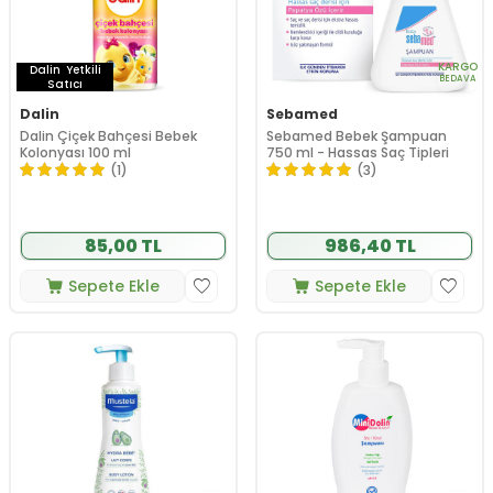
KARGO
Dalin
Yetkili
BEDAVA
Satıcı
Dalin
Sebamed
Dalin Çiçek Bahçesi Bebek
Sebamed Bebek Şampuan
Kolonyası 100 ml
750 ml - Hassas Saç Tipleri
(1)
(3)
85,00 TL
986,40 TL
Sepete Ekle
Sepete Ekle