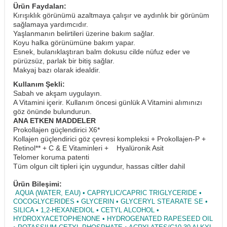
Ürün Faydaları:
Kırışıklık görünümü azaltmaya çalışır ve aydınlık bir görünüm
sağlamaya yardımcıdır.
Yaşlanmanın belirtileri üzerine bakım sağlar.
Koyu halka görünümüne bakım yapar.
Esnek, bulanıklaştıran balm dokusu cilde nüfuz eder ve
pürüzsüz, parlak bir bitiş sağlar.
Makyaj bazı olarak idealdir.
Kullanım Şekli:
Sabah ve akşam uygulayın.
A Vitamini içerir. Kullanım öncesi günlük A Vitamini alımınızı
göz önünde bulundurun.
ANA ETKEN MADDELER
Prokollajen güçlendirici X6*
Kollajen güçlendirici göz çevresi kompleksi + Prokollajen-P +
Retinol** + C & E Vitaminleri + Hyalüronik Asit
Telomer koruma patenti
Tüm olgun cilt tipleri için uygundur, hassas ciltler dahil
Ürün Bileşimi:
AQUA (WATER, EAU) • CAPRYLIC/CAPRIC TRIGLYCERIDE •
COCOGLYCERIDES • GLYCERIN • GLYCERYL STEARATE SE •
SILICA • 1,2-HEXANEDIOL • CETYL ALCOHOL •
HYDROXYACETOPHENONE • HYDROGENATED RAPESEED OIL