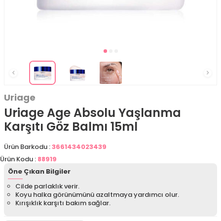
Uriage
Uriage Age Absolu Yaşlanma
Karşıtı Göz Balmı 15ml
Ürün Barkodu :
3661434023439
Ürün Kodu :
88919
Öne Çıkan Bilgiler
Cilde parlaklık verir.
Koyu halka görünümünü azaltmaya yardımcı olur.
Kırışıklık karşıtı bakım sağlar.