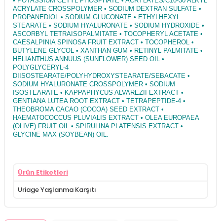
• POTASSIUM CETYL PHOSPHATE • ACRYLATES/C10-30 ALKYL
ACRYLATE CROSSPOLYMER • SODIUM DEXTRAN SULFATE •
PROPANEDIOL • SODIUM GLUCONATE • ETHYLHEXYL
STEARATE • SODIUM HYALURONATE • SODIUM HYDROXIDE •
ASCORBYL TETRAISOPALMITATE • TOCOPHERYL ACETATE •
CAESALPINIA SPINOSA FRUIT EXTRACT • TOCOPHEROL •
BUTYLENE GLYCOL • XANTHAN GUM • RETINYL PALMITATE •
HELIANTHUS ANNUUS (SUNFLOWER) SEED OIL •
POLYGLYCERYL-4
DIISOSTEARATE/POLYHYDROXYSTEARATE/SEBACATE •
SODIUM HYALURONATE CROSSPOLYMER • SODIUM
ISOSTEARATE • KAPPAPHYCUS ALVAREZII EXTRACT •
GENTIANA LUTEA ROOT EXTRACT • TETRAPEPTIDE-4 •
THEOBROMA CACAO (COCOA) SEED EXTRACT •
HAEMATOCOCCUS PLUVIALIS EXTRACT • OLEA EUROPAEA
(OLIVE) FRUIT OIL • SPIRULINA PLATENSIS EXTRACT •
GLYCINE MAX (SOYBEAN) OIL.
Ürün Etiketleri
Uriage Yaşlanma Karşıtı