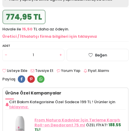
774,95 TL
Havale ile
15,50
TL daha az ödeyin.
Üretici / İthalatçı firma bilgileri için tıklayınız
ADET
Beğen
Listeye Ekle
Tavsiye Et
Yorum Yap
Fiyat Alarmı
Paylaş
Ürüne Özel Kampanyalar
Cilt Bakım Kategorisine Özel Sadece 199 TL !
Ürünler için
tıklayınız.
From Natura Kadınlar İçin Terleme Karşıtı
Roll-on Deodorant 75 ml
ÖZEL FİYAT!
188.55
TL!