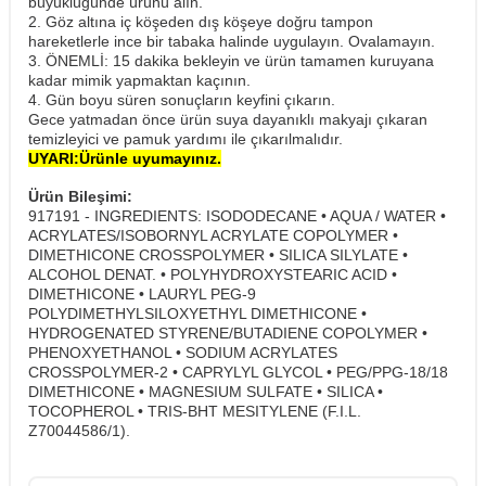
büyüklüğünde ürünü alın.
2. Göz altına iç köşeden dış köşeye doğru tampon
hareketlerle ince bir tabaka halinde uygulayın. Ovalamayın.
3. ÖNEMLİ: 15 dakika bekleyin ve ürün tamamen kuruyana
kadar mimik yapmaktan kaçının.
4. Gün boyu süren sonuçların keyfini çıkarın.
Gece yatmadan önce ürün suya dayanıklı makyajı çıkaran
temizleyici ve pamuk yardımı ile çıkarılmalıdır.
​UYARI:Ürünle uyumayınız.
Ürün Bileşimi:
917191 - INGREDIENTS: ISODODECANE • AQUA / WATER •
ACRYLATES/ISOBORNYL ACRYLATE COPOLYMER •
DIMETHICONE CROSSPOLYMER • SILICA SILYLATE •
ALCOHOL DENAT. • POLYHYDROXYSTEARIC ACID •
DIMETHICONE • LAURYL PEG-9
POLYDIMETHYLSILOXYETHYL DIMETHICONE •
HYDROGENATED STYRENE/BUTADIENE COPOLYMER •
PHENOXYETHANOL • SODIUM ACRYLATES
CROSSPOLYMER-2 • CAPRYLYL GLYCOL • PEG/PPG-18/18
DIMETHICONE • MAGNESIUM SULFATE • SILICA •
TOCOPHEROL • TRIS-BHT MESITYLENE (F.I.L.
Z70044586/1).