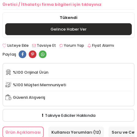
Üretici / İthalatçı firma bilgileri için tıklayınız
Tükendi
Gelince Haber Ver
Listeye Ekle
Tavsiye Et
Yorum Yap
Fiyat Alarmı
Paylaş
%100 Orijinal Ürün
%100 Müşteri Memnuniyeti
Güvenli Alışveriş
Takviye Ediciler Hakkında
Ürün Açıklaması
Kullanıcı Yorumları (12)
Soru ve Ce