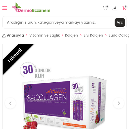
0
0
Ara
Anasayfa
Vitamin ve Sağlık
Kolajen
Sıvı Kolajen
Suda Colla
Tükendi