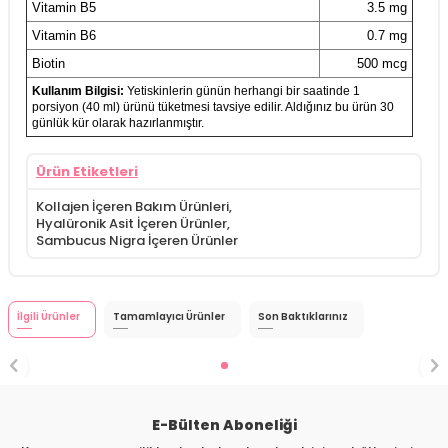
Vitamin B5
3.5 mg
Vitamin B6
0.7 mg
Biotin
500 mcg
Kullanım Bilgisi:
Yetiskinlerin günün herhangi bir saatinde 1
porsiyon (40 ml) ürünü tüketmesi tavsiye edilir. Aldığınız bu ürün 30
günlük kür olarak hazırlanmıştır.
Ürün Etiketleri
Kollajen İçeren Bakım Ürünleri
,
Hyalüronik Asit İçeren Ürünler
,
Sambucus Nigra İçeren Ürünler
İlgili Ürünler
Tamamlayıcı Ürünler
Son Baktıklarınız
E-Bülten Aboneliği