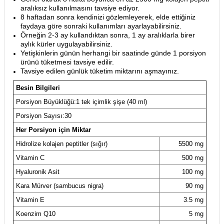
aralıksız kullanılmasını tavsiye ediyor.
8 haftadan sonra kendinizi gözlemleyerek, elde ettiğiniz
faydaya göre sonraki kullanımları ayarlayabilirsiniz.
Örneğin 2-3 ay kullandıktan sonra, 1 ay aralıklarla birer
aylık kürler uygulayabilirsiniz.
Yetişkinlerin günün herhangi bir saatinde günde 1 porsiyon
ürünü tüketmesi tavsiye edilir. ​
​Tavsiye edilen günlük tüketim miktarını aşmayınız.
Besin Bilgileri
Porsiyon Büyüklüğü:1 tek içimlik şişe (40 ml)
Porsiyon Sayısı:30
Her Porsiyon için Miktar
Hidrolize kolajen peptitler (sığır)
5500 mg
Vitamin C
500 mg
Hyaluronik Asit
100 mg
Kara Mürver (sambucus nigra)
90 mg
Vitamin E
3.5 mg
Koenzim Q10
5 mg