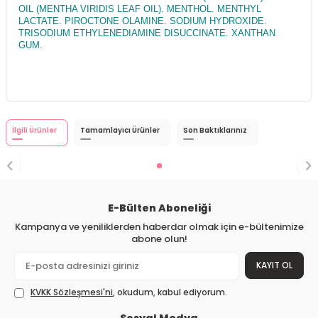
OIL (MENTHA VIRIDIS LEAF OIL). MENTHOL. MENTHYL
LACTATE. PIROCTONE OLAMINE. SODIUM HYDROXIDE.
TRISODIUM ETHYLENEDIAMINE DISUCCINATE. XANTHAN
GUM.
İlgili Ürünler
Tamamlayıcı Ürünler
Son Baktıklarınız
E-Bülten Aboneliği
Kampanya ve yeniliklerden haberdar olmak için e-bültenimize
abone olun!
KAYIT OL
KVKK Sözleşmesi'ni
, okudum, kabul ediyorum.
Sosyal Medya