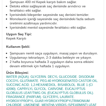
Şampuan 400 ml Kepek karşıtı bakım sağlar.
Detoks etkisi sağlayarak saç derisinde arındırıcı ve
ferahlatıcı etki sağlar.
İçerisindeki bileşenler sayesinde saç derisini temizler.
Monolaurin içeriği sayesinde saç derisindeki fazla sebum
üretimini azaltmaya yardımcıdır.
İçerisindeki mentol sayesinde ferahlatıcı etki sağlar.
Uygun Saç Tipi:
Kepek Karşıtı
Kullanım Şekli:
Şampuanı nemli saça uygulayın, masaj yapın ve durulayın.
Uygulamayı tekrarlayın, 2-3 dakika bekleyin ve yıkayın.
2 hafta boyunca haftada 3 uygulayın daha sonra etkisini
devam ettirmek için haftada 1 uygulayın.
Ürün Bileşimi:
WATER (AQUA). GLYCERIN. DECYL GLUCOSIDE. DISODIUM
COCOYL GLUTAMATE. PEG-40 HYDROGENATED CASTOR OIL.
SUCCINIC ACID. 1,2-HEXANEDIOL. BISABOLOL. BLUE 1 (CI
42090). CAPRYLYL GLYCOL. CARVONE. EUCALYPTUS
GLOBULUS LEAF/TWIG OIL (EUCALYPTUS GLOBULUS OIL).
FRAGRANCE (PARFUM). GLYCERYL LAURATE.
HYDROXYPROPYL GUAR HYDROXYPROPYLTRIMONIUM
CHLORIDE. LIMONENE. MENTHA VIRIDIS (SPEARMINT) LEAF