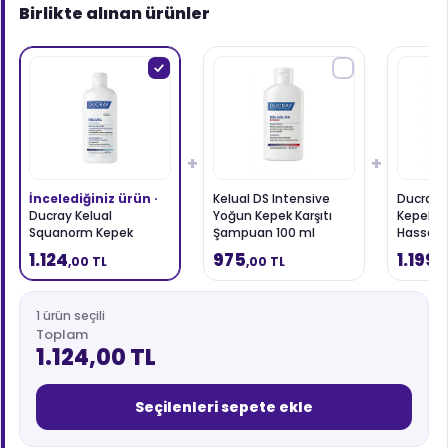
Birlikte alınan ürünler
+
+
İncelediğiniz ürün ·
Kelual DS Intensive
Ducray K
Ducray Kelual
Yoğun Kepek Karşıtı
Kepek K
Squanorm Kepek
Şampuan 100 ml
Hassas S
Karşıtı ve Ferahlatıcı
100 ml
1.124
975
1.199
,00 TL
,00 TL
,
Şampuan 400 ml
1 ürün seçili
Toplam
1.124,00 TL
Seçilenleri sepete ekle