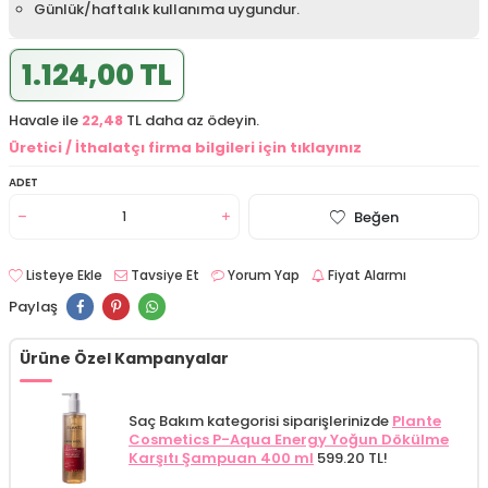
Günlük/haftalık kullanıma uygundur.
1.124,00 TL
Havale ile
22,48
TL daha az ödeyin.
Üretici / İthalatçı firma bilgileri için tıklayınız
ADET
Beğen
Listeye Ekle
Tavsiye Et
Yorum Yap
Fiyat Alarmı
Paylaş
Ürüne Özel Kampanyalar
Saç Bakım kategorisi siparişlerinizde
Plante
Cosmetics P-Aqua Energy Yoğun Dökülme
Karşıtı Şampuan 400 ml
599.20 TL!