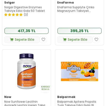
Solgar
EnaFarma
Solgar Digestive Enzymes
EnaFarma Supplyte Çinko
Takviye Edici Gıda 50 Tablet
Magnezyum Takviyeli
Elektrolit Saşe Elma Aromalı 8
(3)
Adet
417,35 TL
395,25 TL
Sepete Ekle
Sepete Ekle
KARGO
BEDAVA
Now
Balparmak
Now Sunflower Lecithin
Balparmak Apitera Propolis
Ayçiçeği Lesitini İçeren Takviye
Turp Takviye Edici Gıda 16