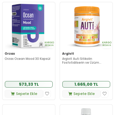
KARGO
KARGO
BEDAVA
BEDAVA
Orzax
Argivit
Orzax Ocean Mood 30 Kapsül
Argivit Auti Sitikolin
Fosfotidilserin ve Üzüm
Ekstresi İçeren Gıda Takviyesi
400 gr
573,33 TL
1.665,00 TL
Sepete Ekle
Sepete Ekle