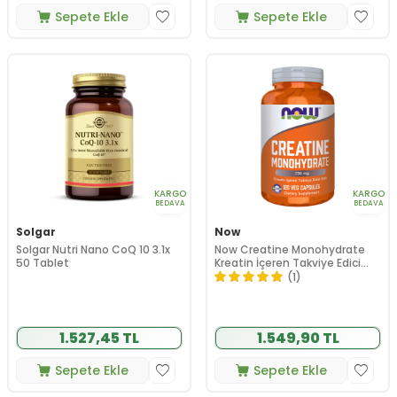
Sepete Ekle
Sepete Ekle
KARGO
KARGO
BEDAVA
BEDAVA
Solgar
Now
Solgar Nutri Nano CoQ 10 3.1x
Now Creatine Monohydrate
50 Tablet
Kreatin İçeren Takviye Edici
Gıda 120 Kapsül
(1)
1.527,45 TL
1.549,90 TL
Sepete Ekle
Sepete Ekle