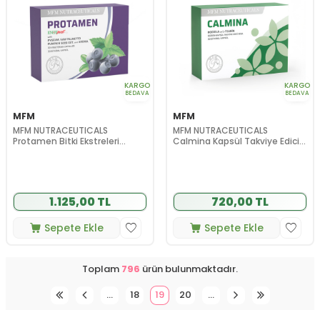
KARGO
KARGO
BEDAVA
BEDAVA
MFM
MFM
MFM NUTRACEUTICALS
MFM NUTRACEUTICALS
Protamen Bitki Ekstreleri
Calmina Kapsül Takviye Edici
İçeren Takviye Edici Gıda - 30
Gıda - 30 Bitkisel Kapsül
Bitkisel Kapsül
1.125,00 TL
720,00 TL
Sepete Ekle
Sepete Ekle
Toplam
796
ürün bulunmaktadır.
…
18
19
20
…