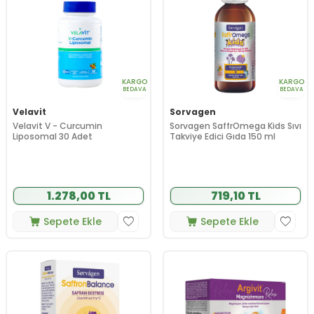
KARGO
KARGO
BEDAVA
BEDAVA
Velavit
Sorvagen
Velavit V - Curcumin
Sorvagen SaffrOmega Kids Sıvı
Liposomal 30 Adet
Takviye Edici Gıda 150 ml
1.278,00 TL
719,10 TL
Sepete Ekle
Sepete Ekle