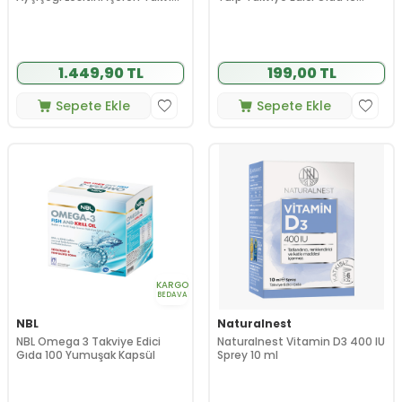
Edici Gıda 100 Kapsül
Pastil
1.449,90 TL
199,00 TL
Sepete Ekle
Sepete Ekle
KARGO
BEDAVA
NBL
Naturalnest
NBL Omega 3 Takviye Edici
Naturalnest Vitamin D3 400 IU
Gıda 100 Yumuşak Kapsül
Sprey 10 ml