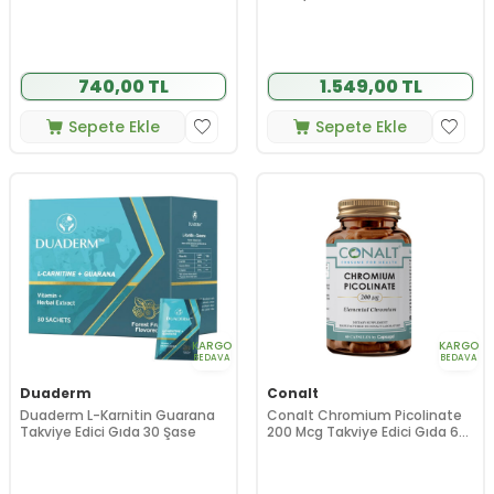
740,00 TL
1.549,00 TL
Sepete Ekle
Sepete Ekle
KARGO
KARGO
BEDAVA
BEDAVA
Duaderm
Conalt
Duaderm L-Karnitin Guarana
Conalt Chromium Picolinate
Takviye Edici Gıda 30 Şase
200 Mcg Takviye Edici Gıda 60
Kapsül