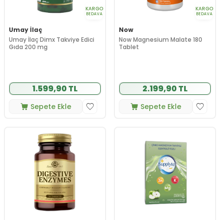
KARGO
KARGO
BEDAVA
BEDAVA
Umay İlaç
Now
Umay İlaç Dimx Takviye Edici
Now Magnesium Malate 180
Gıda 200 mg
Tablet
1.599,90 TL
2.199,90 TL
Sepete Ekle
Sepete Ekle