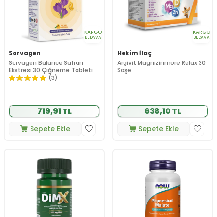
KARGO
KARGO
BEDAVA
BEDAVA
Sorvagen
Hekim İlaç
Sorvagen Balance Safran
Argivit Magnizinmore Relax 30
Ekstresi 30 Çiğneme Tableti
Saşe
(3)
719,91 TL
638,10 TL
Sepete Ekle
Sepete Ekle