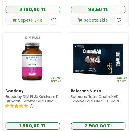
2.160,00 TL
99,50 TL
Sepete Ekle
Sepete Ekle
KARGO
KARGO
BEDAVA
BEDAVA
Goodday
Referans Nutra
Goodday DIM PLUS Kalsiyum D
Referans Nutra QuatroNAD
Glukarat Takviye Edici Gıda 60
Takviye Edici Gıda 30 Dilaltı
Tablet
Tablet
(1)
1.500,00 TL
2.900,00 TL