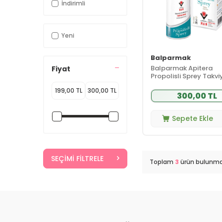
İndirimli
Yeni
Balparmak
Balparmak Apitera
Fiyat
Propolisli Sprey Takvi
Edici Gıda 20 ml
300,00 TL
Sepete Ekle
SEÇIMI FILTRELE
Toplam
3
ürün bulunma