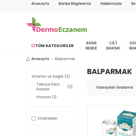
Anasayfa
Banka Bilgilerimiz
Hakkımızda
İl
ANNE
CILT
GÜ
TÜM KATEGORILER
BEBEK
BAKIMI
BA
Anasayfa
Balparmak
BALPARMAK
Vitamin ve Sağlık
(3)
Takviye Edici
(3)
Gıdalar
Vitamin
(1)
Stoktakiler