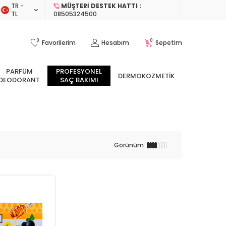
TR −
MÜŞTERI DESTEK HATTI :
TL
08505324500
0
0
Favorilerim
Hesabım
Sepetim
PARFÜM
PROFESYONEL
DERMOKOZMETIK
DEODORANT
SAÇ BAKIMI
Görünüm :