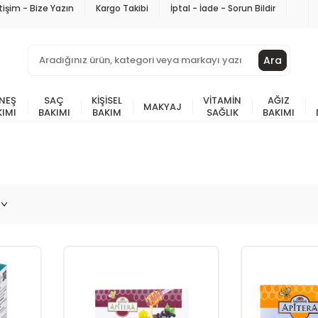
etişim - Bize Yazın
Kargo Takibi
İptal - İade - Sorun Bildir
Ara
NEŞ
SAÇ
KIŞISEL
VITAMIN
AĞIZ
MAKYAJ
KIMI
BAKIMI
BAKIM
SAĞLIK
BAKIMI