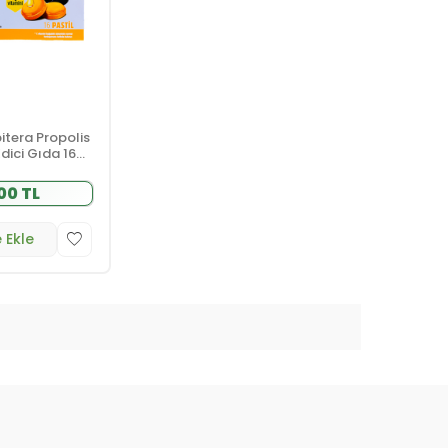
tera Propolis
dici Gıda 16
00 TL
 Ekle