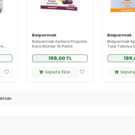
Balparmak
Balparmak
Balparmak Apitera Propolis
Balparmak Api
ye
Kara Mürver 16 Pastil
Turp Takviye E
Pastil
199,00 TL
199,
Sepete Ekle
Sepete
ktadır.