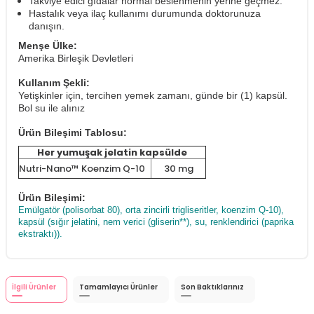
Takviye edici gıdalar normal beslenmenin yerine geçmez.
Hastalık veya ilaç kullanımı durumunda doktorunuza
danışın.
Menşe Ülke:
Amerika Birleşik Devletleri
Kullanım Şekli:
Yetişkinler için, tercihen yemek zamanı, günde bir (1) kapsül.
Bol su ile alınız
Ürün Bileşimi Tablosu:
Her yumuşak jelatin kapsülde
Nutri-Nano™ Koenzim Q-10
30 mg
Ürün Bileşimi:
Emülgatör (polisorbat 80), orta zincirli trigliseritler, koenzim Q-10),
kapsül (sığır jelatini, nem verici (gliserin**), su, renklendirici (paprika
ekstraktı)).
İlgili Ürünler
Tamamlayıcı Ürünler
Son Baktıklarınız