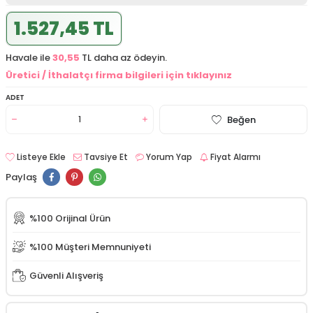
1.527,45 TL
Havale ile
30,55
TL daha az ödeyin.
Üretici / İthalatçı firma bilgileri için tıklayınız
ADET
Beğen
Listeye Ekle
Tavsiye Et
Yorum Yap
Fiyat Alarmı
Paylaş
%100 Orijinal Ürün
%100 Müşteri Memnuniyeti
Güvenli Alışveriş