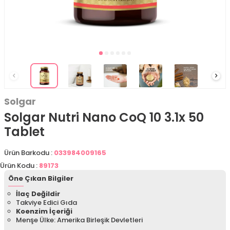
Solgar
Solgar Nutri Nano CoQ 10 3.1x 50
Tablet
Ürün Barkodu :
033984009165
Ürün Kodu :
89173
Öne Çıkan Bilgiler
İlaç Değildir
Takviye Edici Gıda
Koenzim İçeriği
Menşe Ülke: Amerika Birleşik Devletleri