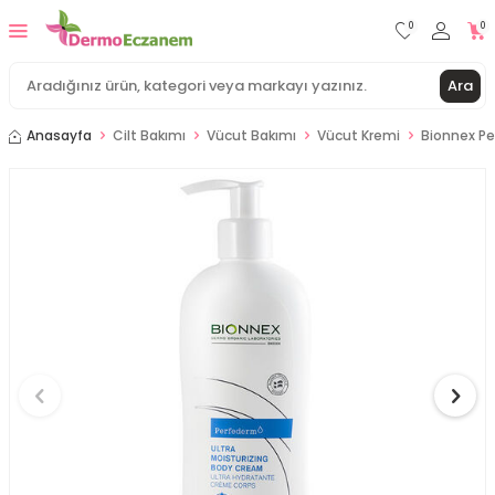
0
0
Ara
Anasayfa
Cilt Bakımı
Vücut Bakımı
Vücut Kremi
Bionnex Pe