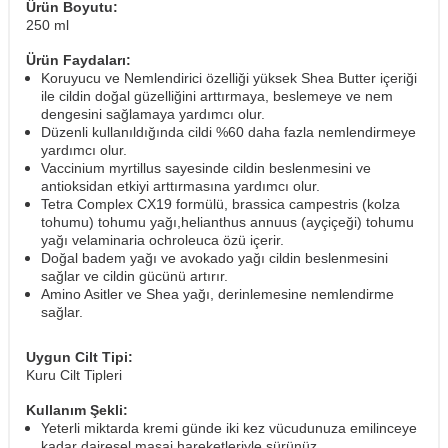
Ürün Boyutu:
250 ml
Ürün Faydaları:
Koruyucu ve Nemlendirici özelliği yüksek Shea Butter içeriği
ile cildin doğal güzelliğini arttırmaya, beslemeye ve nem
dengesini sağlamaya yardımcı olur.
Düzenli kullanıldığında cildi %60 daha fazla nemlendirmeye
yardımcı olur.
Vaccinium myrtillus sayesinde cildin beslenmesini ve
antioksidan etkiyi arttırmasına yardımcı olur.
Tetra Complex CX19 formülü, brassica campestris (kolza
tohumu) tohumu yağı,helianthus annuus (ayçiçeği) tohumu
yağı velaminaria ochroleuca özü içerir.
Doğal badem yağı ve avokado yağı cildin beslenmesini
sağlar ve cildin gücünü artırır.
Amino Asitler ve Shea yağı, derinlemesine nemlendirme
sağlar.
Uygun Cilt Tipi:
Kuru Cilt Tipleri
Kullanım Şekli:
Yeterli miktarda kremi günde iki kez vücudunuza emilinceye
kadar dairesel masaj hareketleriyle sürünüz.