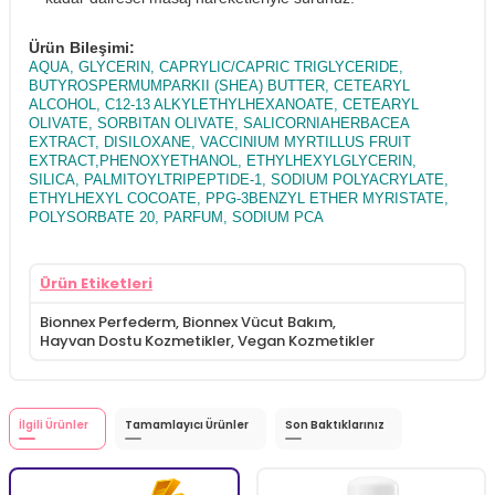
Ürün Bileşimi:
AQUA, GLYCERIN, CAPRYLIC/CAPRIC TRIGLYCERIDE,
BUTYROSPERMUMPARKII (SHEA) BUTTER, CETEARYL
ALCOHOL, C12-13 ALKYLETHYLHEXANOATE, CETEARYL
OLIVATE, SORBITAN OLIVATE, SALICORNIAHERBACEA
EXTRACT, DISILOXANE, VACCINIUM MYRTILLUS FRUIT
EXTRACT,PHENOXYETHANOL, ETHYLHEXYLGLYCERIN,
SILICA, PALMITOYLTRIPEPTIDE-1, SODIUM POLYACRYLATE,
ETHYLHEXYL COCOATE, PPG-3BENZYL ETHER MYRISTATE,
POLYSORBATE 20, PARFUM, SODIUM PCA
Ürün Etiketleri
Bionnex Perfederm
,
Bionnex Vücut Bakım
,
Hayvan Dostu Kozmetikler
,
Vegan Kozmetikler
İlgili Ürünler
Tamamlayıcı Ürünler
Son Baktıklarınız