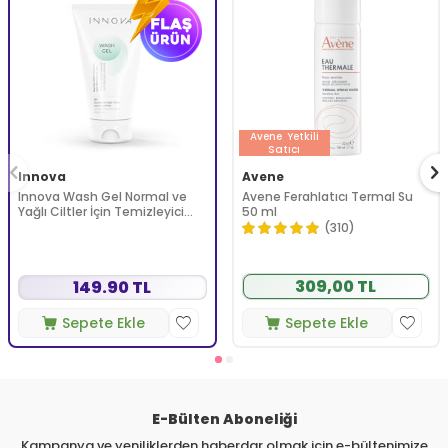
Avene
Yetkili
Satıcı
Innova
Avene
Innova Wash Gel Normal ve
Avene Ferahlatıcı Termal Su
Yağlı Ciltler İçin Temizleyici
50 ml
Köpüren Jel 150 ml
(310)
309,00 TL
149.90 TL
Sepete Ekle
Sepete Ekle
E-Bülten Aboneliği
Kampanya ve yeniliklerden haberdar olmak için e-bültenimize