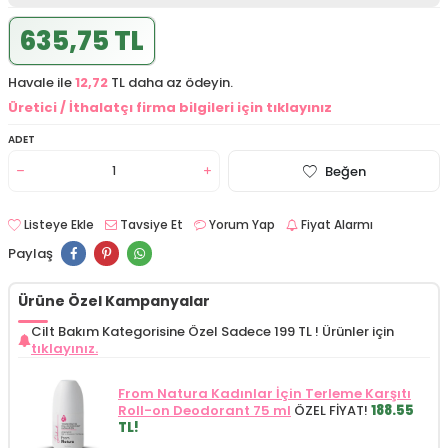
635,75 TL
Havale ile
12,72
TL daha az ödeyin.
Üretici / İthalatçı firma bilgileri için tıklayınız
ADET
Beğen
Listeye Ekle
Tavsiye Et
Yorum Yap
Fiyat Alarmı
Paylaş
Ürüne Özel Kampanyalar
Cilt Bakım Kategorisine Özel Sadece 199 TL !
Ürünler için
tıklayınız.
From Natura Kadınlar İçin Terleme Karşıtı
Roll-on Deodorant 75 ml
ÖZEL FİYAT!
188.55
TL!