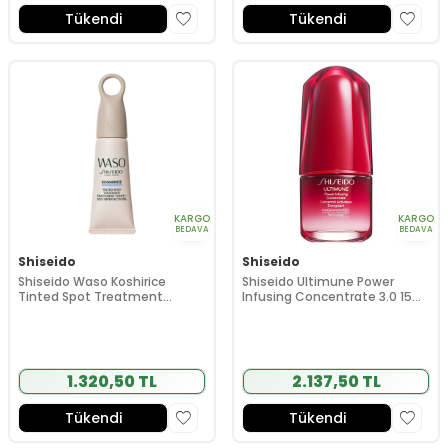
Tükendi
Tükendi
KARGO
KARGO
BEDAVA
BEDAVA
Shiseido
Shiseido
Shiseido Waso Koshirice
Shiseido Ultimune Power
Tinted Spot Treatment
Infusing Concentrate 3.0 15
(Natural Honey) 8 ml
ml
1.320,50 TL
2.137,50 TL
Tükendi
Tükendi