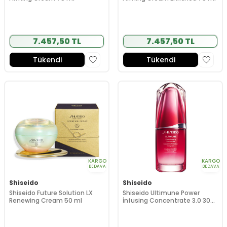
7.457,50 TL
7.457,50 TL
Tükendi
Tükendi
KARGO
KARGO
BEDAVA
BEDAVA
Shiseido
Shiseido
Shiseido Future Solution LX
Shiseido Ultimune Power
Renewing Cream 50 ml
İnfusing Concentrate 3.0 30
ml