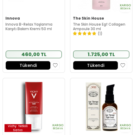
KARGO
BEDAVA
Innova
The Skin House
Innova B-Relax Yaşlanma
The Skin House Egf Collagen
Karşıtı Bakım Kremi 50 ml
Ampoule 30 ml
(1)
460,00 TL
1.725,00 TL
Tükendi
Tükendi
KARGO
KARGO
Vichy
Yetkili
BEDAVA
BEDAVA
Satıcı