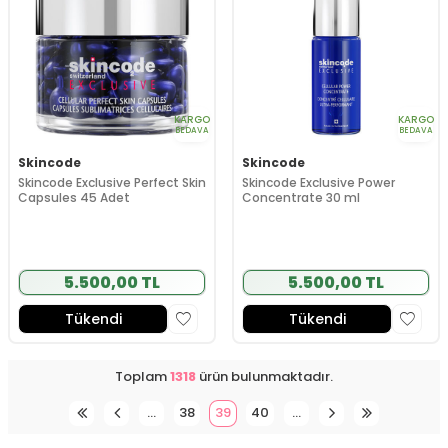
KARGO
KARGO
BEDAVA
BEDAVA
Skincode
Skincode
Skincode Exclusive Perfect Skin
Skincode Exclusive Power
Capsules 45 Adet
Concentrate 30 ml
5.500,00 TL
5.500,00 TL
Tükendi
Tükendi
Toplam
1318
ürün bulunmaktadır.
…
38
39
40
…