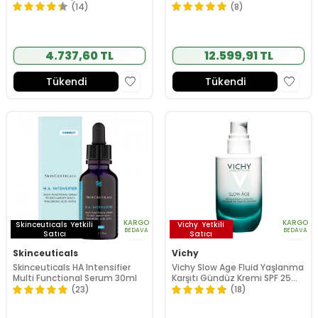
(14)
(8)
4.737,60 TL
12.599,91 TL
Tükendi
Tükendi
KARGO
KARGO
Skinceuticals
Yetkili
Vichy
Yetkili
BEDAVA
BEDAVA
Satıcı
Satıcı
Skinceuticals
Vichy
Skinceuticals HA Intensifier
Vichy Slow Age Fluid Yaşlanma
Multi Functional Serum 30ml
Karşıtı Gündüz Kremi SPF 25
50ml
(23)
(18)