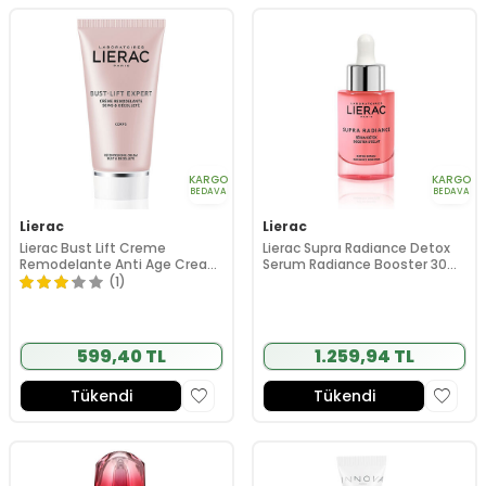
KARGO
KARGO
BEDAVA
BEDAVA
Lierac
Lierac
Lierac Bust Lift Creme
Lierac Supra Radiance Detox
Remodelante Anti Age Cream
Serum Radiance Booster 30
75ml
ml
(1)
599,40 TL
1.259,94 TL
Tükendi
Tükendi