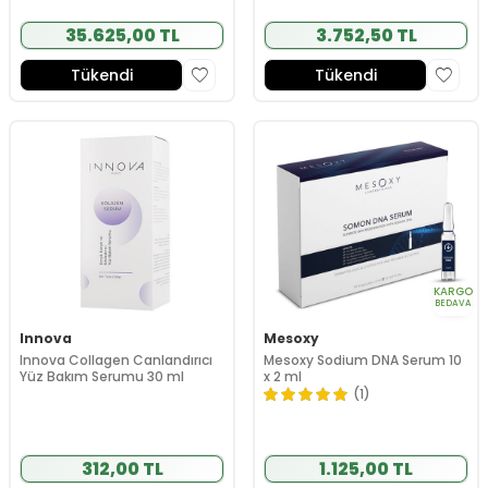
35.625,00 TL
3.752,50 TL
Tükendi
Tükendi
KARGO
BEDAVA
Innova
Mesoxy
Innova Collagen Canlandırıcı
Mesoxy Sodium DNA Serum 10
Yüz Bakım Serumu 30 ml
x 2 ml
(1)
312,00 TL
1.125,00 TL