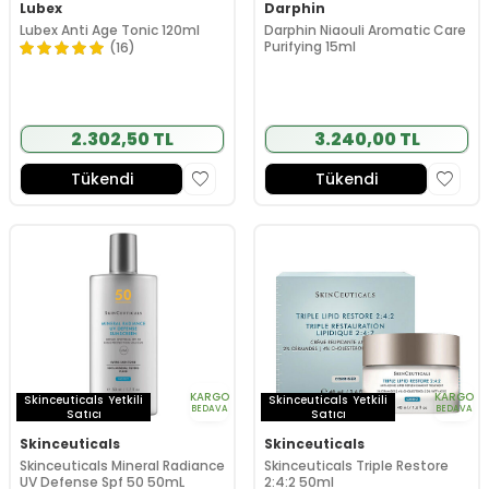
Lubex
Darphin
Lubex Anti Age Tonic 120ml
Darphin Niaouli Aromatic Care
Purifying 15ml
(16)
2.302,50 TL
3.240,00 TL
Tükendi
Tükendi
KARGO
KARGO
Skinceuticals
Yetkili
Skinceuticals
Yetkili
BEDAVA
BEDAVA
Satıcı
Satıcı
Skinceuticals
Skinceuticals
Skinceuticals Mineral Radiance
Skinceuticals Triple Restore
UV Defense Spf 50 50mL
2:4:2 50ml