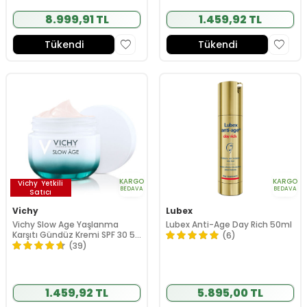
8.999,91 TL
1.459,92 TL
Tükendi
Tükendi
KARGO
KARGO
Vichy
Yetkili
BEDAVA
BEDAVA
Satıcı
Vichy
Lubex
Vichy Slow Age Yaşlanma
Lubex Anti-Age Day Rich 50ml
Karşıtı Gündüz Kremi SPF 30 50
(6)
ml
(39)
1.459,92 TL
5.895,00 TL