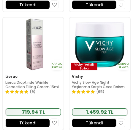
Tükendi
Tükendi
KARGO
KARGO
Vichy
Yetkili
BEDAVA
BEDAVA
Satıcı
Lierac
Vichy
Lierac Dioptiride Wrinkle
Vichy Slow Age Night
Correction Filling Cream 15ml
Yaşlanma Karşıtı Gece Bakım
Kremi ve Maske 50 ml
(9)
(65)
719,94 TL
1.459,92 TL
Tükendi
Tükendi