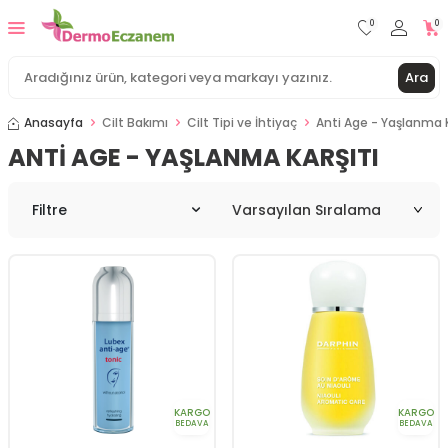
0
0
Ara
Anasayfa
Cilt Bakımı
Cilt Tipi ve İhtiyaç
Anti Age - Yaşlanma K
ANTI AGE - YAŞLANMA KARŞITI
Filtre
KARGO
KARGO
BEDAVA
BEDAVA