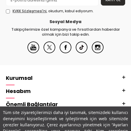
KVKK Sözleşmesi'ni
, okudum, kabul ediyorum.
Sosyal Medya
Takipçilerimize özel kampanya ve fırsatlardan haberdar
olmak için bizi takip edin.
Kurumsal
Hesabım
Önemli Bağlantılar
Tüm site ziyaretçilerimizi daha iyi tanımak, sitemizdeki kullanıcı
Adres & İletişim
deneyimini kişiselleştirmek ve iyileştirmek için web sitemizde
çerezler kullanıyoruz. Çerez ayarlarınızı yönetmek için “Ayarları
Uygulamalarımız
Düzenle” seçeneğine veya rızanıza tabi tüm çerezlerin