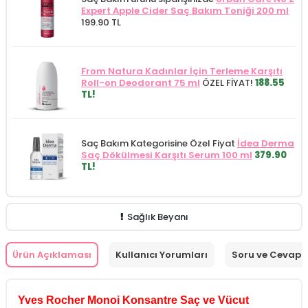
Expert Apple Cider Saç Bakım Toniği 200 ml
199.90 TL
From Natura Kadınlar İçin Terleme Karşıtı
Roll-on Deodorant 75 ml
ÖZEL FİYAT!
188.55
TL!
Saç Bakım Kategorisine Özel Fiyat
İdea Derma
Saç Dökülmesi Karşıtı Serum 100 ml
379.90
TL!
Sağlık Beyanı
Ürün Açıklaması
Kullanıcı Yorumları
Soru ve Cevap
Yves Rocher Monoi Konsantre Saç ve Vücut