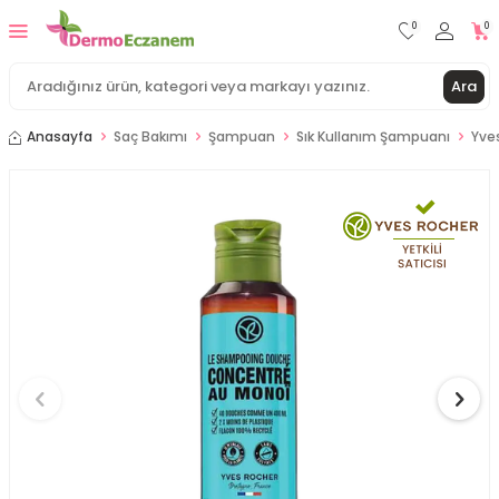
0
0
Ara
Anasayfa
Saç Bakımı
Şampuan
Sık Kullanım Şampuanı
Yve