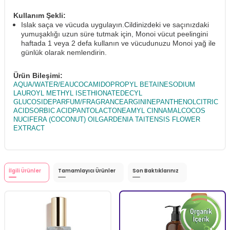
Kullanım Şekli:
Islak saça ve vücuda uygulayın.Cildinizdeki ve saçınızdaki
yumuşaklığı uzun süre tutmak için, Monoi vücut peelingini
haftada 1 veya 2 defa kullanın ve vücudunuzu Monoi yağ ile
günlük olarak nemlendirin.
Ürün Bileşimi:
AQUA/WATER/EAUCOCAMIDOPROPYL BETAINESODIUM
LAUROYL METHYL ISETHIONATEDECYL
GLUCOSIDEPARFUM/FRAGRANCEARGININEPANTHENOLCITRIC
ACIDSORBIC ACIDPANTOLACTONEAMYL CINNAMALCOCOS
NUCIFERA (COCONUT) OILGARDENIA TAITENSIS FLOWER
EXTRACT
İlgili Ürünler
Tamamlayıcı Ürünler
Son Baktıklarınız