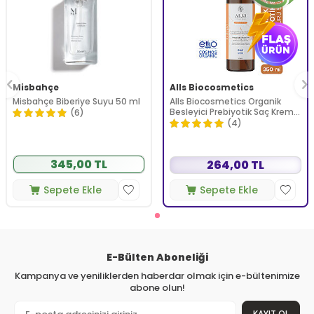
Misbahçe
Alls Biocosmetics
Misbahçe Biberiye Suyu 50 ml
Alls Biocosmetics Organik
Besleyici Prebiyotik Saç Kremi
(6)
350 ml
(4)
345,00 TL
264,00 TL
Sepete Ekle
Sepete Ekle
E-Bülten Aboneliği
Kampanya ve yeniliklerden haberdar olmak için e-bültenimize
abone olun!
KAYIT OL