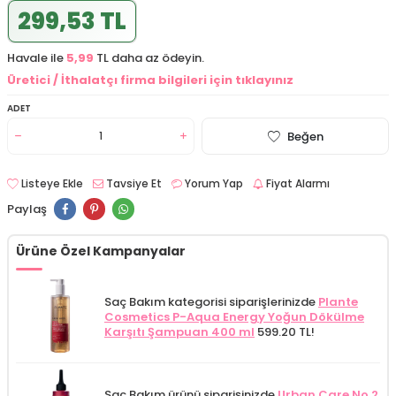
299,53 TL
Havale ile
5,99
TL daha az ödeyin.
Üretici / İthalatçı firma bilgileri için tıklayınız
ADET
Beğen
Listeye Ekle
Tavsiye Et
Yorum Yap
Fiyat Alarmı
Paylaş
Ürüne Özel Kampanyalar
Saç Bakım kategorisi siparişlerinizde
Plante
Cosmetics P-Aqua Energy Yoğun Dökülme
Karşıtı Şampuan 400 ml
599.20 TL!
Saç Bakım ürünü siparişinizde
Urban Care No 2