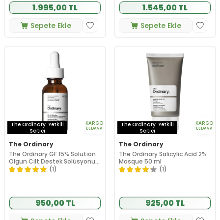
1.995,00 TL
1.545,00 TL
Sepete Ekle
Sepete Ekle
KARGO
KARGO
The Ordinary
Yetkili
The Ordinary
Yetkili
BEDAVA
BEDAVA
Satıcı
Satıcı
The Ordinary
The Ordinary
The Ordinary GF 15% Solution
The Ordinary Salicylic Acid 2%
Olgun Cilt Destek Solüsyonu
Masque 50 ml
30 ml
(1)
(1)
950,00 TL
925,00 TL