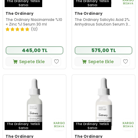
KARGO
The Ordinary
Yetkili
The Ordinary
Yetkili
BEDAVA
Satıcı
Satıcı
The Ordinary
The Ordinary
The Ordinary Niacinamide %10
The Ordinary Salicylic Acid 2%
+ Zinc %1 Serum 30 ml
Anhydrous Solution Serum 30
ml
(12)
445,00 TL
575,00 TL
Sepete Ekle
Sepete Ekle
KARGO
KARGO
The Ordinary
Yetkili
The Ordinary
Yetkili
BEDAVA
BEDAVA
Satıcı
Satıcı
The Ordinary
The Ordinary