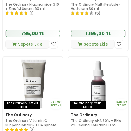
The Ordinary Niacinamide %10
The Ordinary Multi Peptide+
+ Zinc %1 Serum 60 ml
Ha Serum 30 ml
(1)
(5)
795,00 TL
1.195,00 TL
Sepete Ekle
Sepete Ekle
KARGO
KARGO
The Ordinary
Yetkili
The Ordinary
Yetkili
BEDAVA
BEDAVA
Satıcı
Satıcı
The Ordinary
The Ordinary
The Ordinary Vitamin C
The Ordinary AHA 30% + BHA
Suspension 23% + HA Spheres
2% Peeling Solution 30 ml
2% C Vitamini Solüsyonu 30
(2)