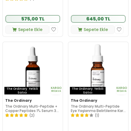
ml
575,00 TL
645,00 TL
Sepete Ekle
Sepete Ekle
KARGO
KARGO
The Ordinary
Yetkili
The Ordinary
Yetkili
BEDAVA
BEDAVA
Satıcı
Satıcı
The Ordinary
The Ordinary
The Ordinary Multi-Peptide +
The Ordinary Multi-Peptide
Copper Peptides 1% Serum 30
Eye Yaşlanma Belirtilerine Karşı
ml
Göz Çevresi Serumu 15 ml
(2)
(1)