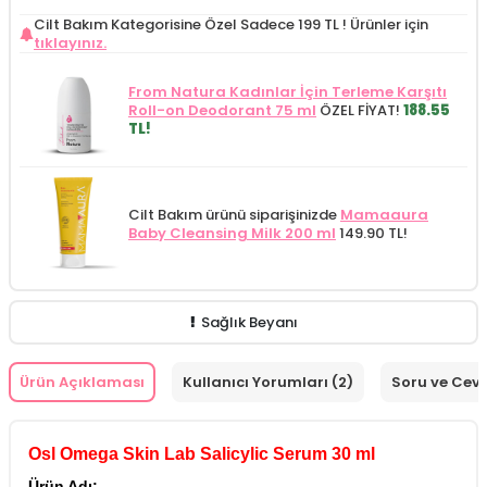
Cilt Bakım Kategorisine Özel Sadece 199 TL !
Ürünler için
tıklayınız.
From Natura Kadınlar İçin Terleme Karşıtı
Roll-on Deodorant 75 ml
ÖZEL FİYAT!
188.55
TL!
Cilt Bakım ürünü siparişinizde
Mamaaura
Baby Cleansing Milk 200 ml
149.90 TL!
Sağlık Beyanı
Ürün Açıklaması
Kullanıcı Yorumları (2)
Soru ve Cev
Osl Omega Skin Lab Salicylic Serum 30 ml
Ürün Adı: