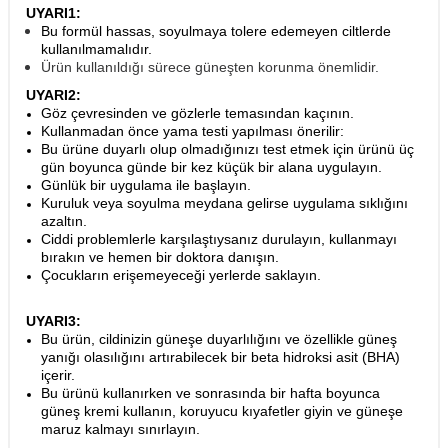
UYARI1:
Bu formül hassas, soyulmaya tolere edemeyen ciltlerde
kullanılmamalıdır.
Ürün kullanıldığı sürece güneşten korunma önemlidir.
UYARI2:
Göz çevresinden ve gözlerle temasından kaçının.
Kullanmadan önce yama testi yapılması önerilir:
Bu ürüne duyarlı olup olmadığınızı test etmek için ürünü üç
gün boyunca günde bir kez küçük bir alana uygulayın.
Günlük bir uygulama ile başlayın.
Kuruluk veya soyulma meydana gelirse uygulama sıklığını
azaltın.
Ciddi problemlerle karşılaştıysanız durulayın, kullanmayı
bırakın ve hemen bir doktora danışın.
Çocukların erişemeyeceği yerlerde saklayın.
UYARI3:
Bu ürün, cildinizin güneşe duyarlılığını ve özellikle güneş
yanığı olasılığını artırabilecek bir beta hidroksi asit (BHA)
içerir.
Bu ürünü kullanırken ve sonrasında bir hafta boyunca
güneş kremi kullanın, koruyucu kıyafetler giyin ve güneşe
maruz kalmayı sınırlayın.