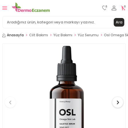
0
0
Ara
Anasayfa
Cilt Bakımı
Yüz Bakımı
Yüz Serumu
Osl Omega Ski