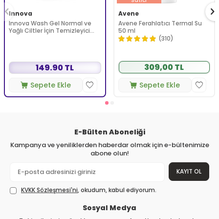
Satıcı
Innova
Avene
Innova Wash Gel Normal ve
Avene Ferahlatıcı Termal Su
Yağlı Ciltler İçin Temizleyici
50 ml
Köpüren Jel 150 ml
(310)
309,00 TL
149.90 TL
Sepete Ekle
Sepete Ekle
E-Bülten Aboneliği
Kampanya ve yeniliklerden haberdar olmak için e-bültenimize
abone olun!
KAYIT OL
KVKK Sözleşmesi'ni
, okudum, kabul ediyorum.
Sosyal Medya