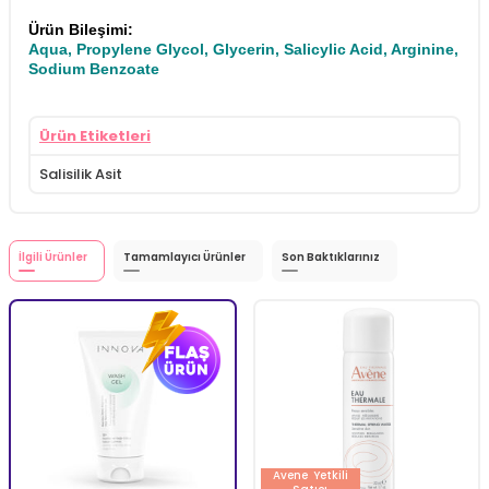
Ürün Bileşimi:
Aqua, Propylene Glycol, Glycerin, Salicylic Acid, Arginine,
Sodium Benzoate
Ürün Etiketleri
Salisilik Asit
İlgili Ürünler
Tamamlayıcı Ürünler
Son Baktıklarınız
Avene
Yetkili