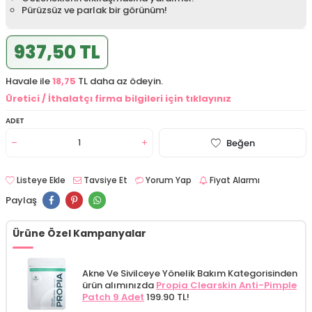
Pürüzsüz ve parlak bir görünüm!
937,50 TL
Havale ile
18,75
TL daha az ödeyin.
Üretici / İthalatçı firma bilgileri için tıklayınız
ADET
Beğen
Listeye Ekle
Tavsiye Et
Yorum Yap
Fiyat Alarmı
Paylaş
Ürüne Özel Kampanyalar
Akne Ve Sivilceye Yönelik Bakım Kategorisinden
ürün alımınızda
Propia Clearskin Anti-Pimple
Patch 9 Adet
199.90 TL!