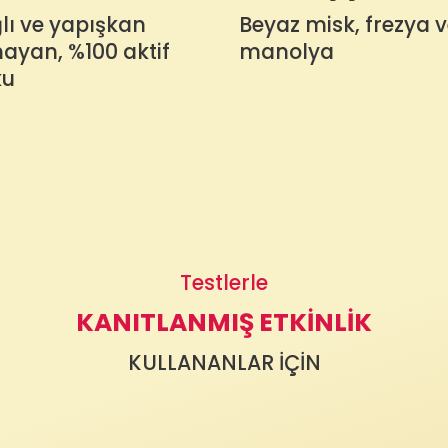
lı ve yapışkan
Beyaz misk, frezya 
ayan, %100 aktif
manolya
ku
Testlerle
KANITLANMIŞ ETKINLIK
KULLANANLAR İÇİN