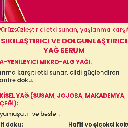
Pürüzsüzleştirici etki sunan, yaşlanma karşıt
SIKILAŞTIRICI VE DOLGUNLAŞTIRICI
YAĞ SERUM
A-YENİLEYİCİ MİKRO-ALG YAĞI:
nma karşıtı etki sunar, cildi güçlendiren
antre doku.
TKİSEL YAĞ (SUSAM, JOJOBA, MAKADEMYA,
ÇEĞİ):
 yumuşatır ve besler.
if doku:
Hafif ve çiçeksi kok