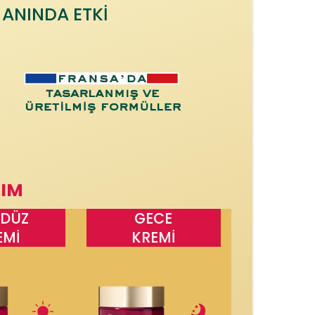
E ANINDA ETKİ
KIM
DÜZ
GECE
EMİ
KREMİ