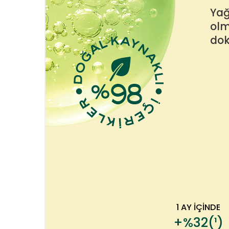
Yağ
olm
do
1 AY İÇİNDE
+%32(¹)