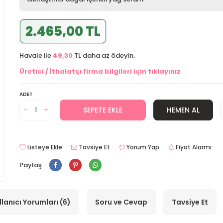
2.465,00 TL
Havale ile
49,30
TL daha az ödeyin.
Üretici / İthalatçı firma bilgileri için tıklayınız
ADET
SEPETE EKLE
HEMEN AL
Listeye Ekle
Tavsiye Et
Yorum Yap
Fiyat Alarmı
Paylaş
llanıcı Yorumları (6)
Soru ve Cevap
Tavsiye Et