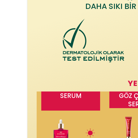
DAHA SIKI BİR
YE
SERUM
GÖZ Ç
SE