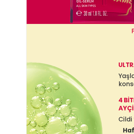
ULTR
Yaşla
kons
4 Bİ
AYÇİ
Cildi
Haf