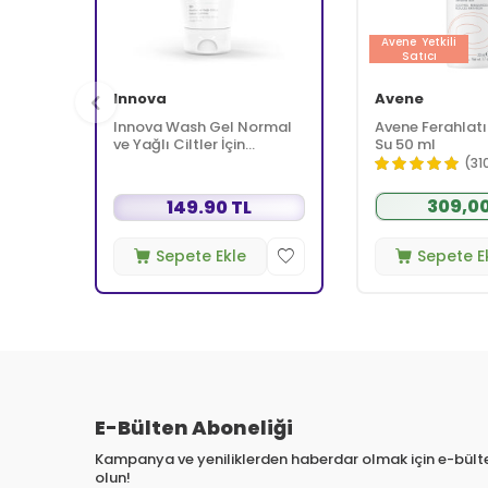
Avene
Yetkili
Satıcı
Innova
Avene
Innova Wash Gel Normal
Avene Ferahlatı
ve Yağlı Ciltler İçin
Su 50 ml
Temizleyici Köpüren Jel
(31
150 ml
309,00
149.90 TL
Sepete Ekle
Sepete E
E-Bülten Aboneliği
Kampanya ve yeniliklerden haberdar olmak için e-bül
olun!