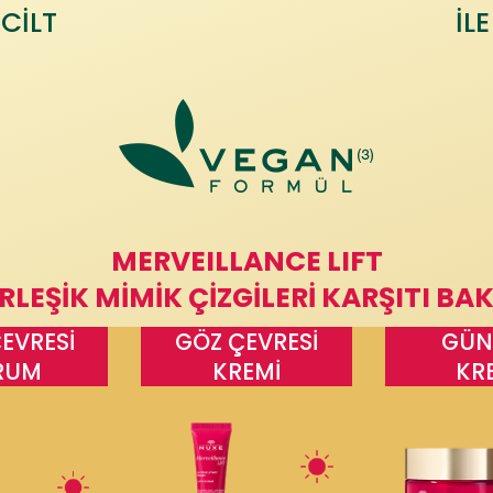
 CİLT
İL
MERVEILLANCE LIFT
RLEŞİK MİMİK ÇİZGİLERİ KARŞITI BA
EVRESİ
GÖZ ÇEVRESİ
GÜN
RUM
KREMİ
KR