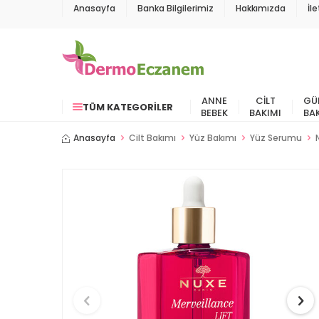
Anasayfa
Banka Bilgilerimiz
Hakkımızda
İl
ANNE
CILT
GÜ
TÜM KATEGORILER
BEBEK
BAKIMI
BA
Anasayfa
Cilt Bakımı
Yüz Bakımı
Yüz Serumu