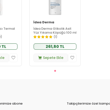
İdea Derma
cı Termal
İdea Derma Glikolik Asit
Yüz Yıkama Köpüğü 100 ml
0)
(1)
 TL
261,80 TL
kle
Sepete Ekle
tenimize abone
Takipçilerimize özel kampa