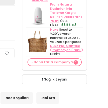
From Natura
Kadınlar İçin
Terleme Karşıtı
Roll-on Deodorant
75 ml
ÖZEL
FİYAT!
188.55 TL!
Nuxe
Sepette
%20'ye varan
indirime ek 3500 TL
ve üzeri siparişlerde
Nuxe Plaj Çantası
(Promosyon Ürünü)
HEDİYE!
Cilt Bakım ürünü
Daha Fazla Kampanya
1
siparişinizde
Mamaaura Baby
Cleansing Milk 200
ml
149.90 TL!
Sağlık Beyanı
İade Koşulları
Beni Ara