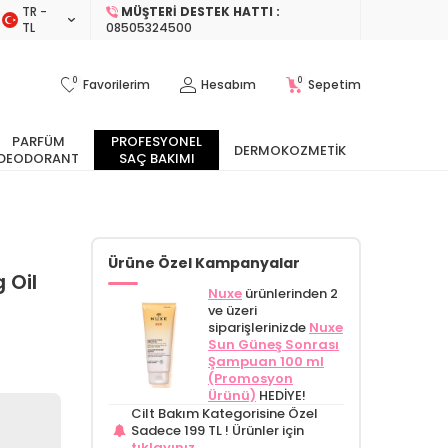
TR −
MÜŞTERI DESTEK HATTI :
TL
08505324500
0
0
Favorilerim
Hesabım
Sepetim
PARFÜM
PROFESYONEL
DERMOKOZMETIK
DEODORANT
SAÇ BAKIMI
Ürüne Özel Kampanyalar
 Oil
Nuxe
ürünlerinden 2
ve üzeri
siparişlerinizde
Nuxe
Sun Güneş Sonrası
Şampuan 100 ml
(Promosyon
Ürünü)
HEDİYE!
Cilt Bakım Kategorisine Özel
Sadece 199 TL !
Ürünler için
tıklayınız.