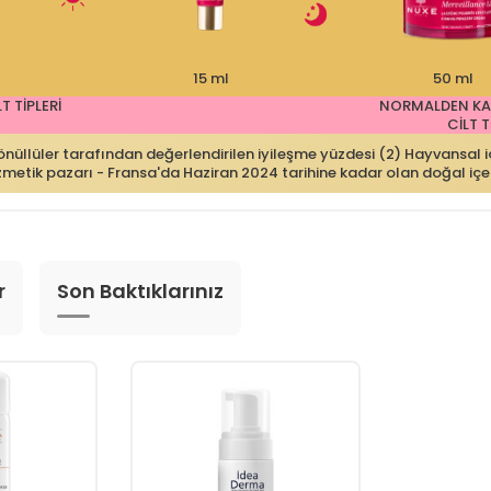
15 ml
50 ml
T TİPLERİ
NORMALDEN K
CİLT T
gönüllüler tarafından değerlendirilen iyileşme yüzdesi (2) Hayvansal i
k pazarı - Fransa'da Haziran 2024 tarihine kadar olan doğal içerik
r
Son Baktıklarınız