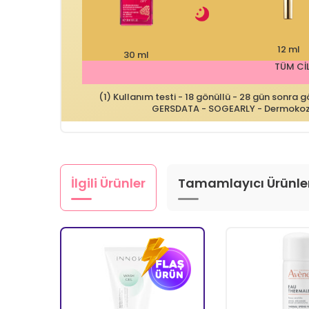
12 ml
30 ml
TÜM CİL
(1) Kullanım testi - 18 gönüllü - 28 gün sonra 
GERSDATA - SOGEARLY - Dermokozmeti
İlgili Ürünler
Tamamlayıcı Ürünle