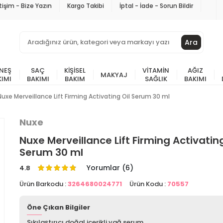
etişim - Bize Yazın
Kargo Takibi
İptal - İade - Sorun Bildir
Ara
NEŞ
SAÇ
KIŞISEL
VITAMIN
AĞIZ
MAKYAJ
KIMI
BAKIMI
BAKIM
SAĞLIK
BAKIMI
Nuxe Merveillance Lift Firming Activating Oil Serum 30 ml
Nuxe
Nuxe Merveillance Lift Firming Activating
Serum 30 ml
Yorumlar (6)
4.8
Ürün Barkodu :
3264680024771
Ürün Kodu :
70557
Öne Çıkan Bilgiler
Sıkılaştırıcı doğal içerikli yağ serum