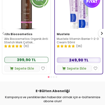
Alls Biocosmetics
Mustela
Alls Biocosmetics Organik Anti
Mustela Vitamin Barrier 1-2-3
Stretch Mark Çatlak
Cream 50ml
Önlemeye Yardımcı Jel 350 ml
(10)
(36)
399,90 TL
249,90 TL
Sepete Ekle
Sepete Ekle
E-Bülten Aboneliği
Kampanya ve yeniliklerden haberdar olmak için e-bültenimize
abone olun!