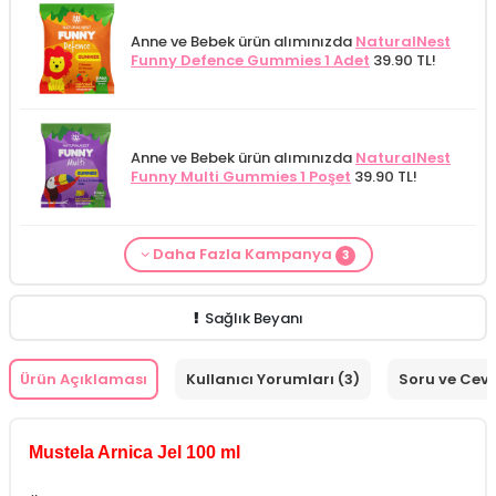
Anne ve Bebek ürün alımınızda
NaturalNest
Funny Defence Gummies 1 Adet
39.90 TL!
Anne ve Bebek ürün alımınızda
NaturalNest
Funny Multi Gummies 1 Poşet
39.90 TL!
Daha Fazla Kampanya
3
From Natura Kadınlar İçin Terleme Karşıtı
Alls Biocosmetics Organik Anti Stretch Mark
Anne ve Bebek bakımı siparişlerinizde
CARINE
Roll-on Deodorant 75 ml
ÖZEL FİYAT!
188.55
Çatlak Önlemeye Yardımcı Jel 350 ml
ÖZEL
Bebek Yıkama Jeli 400 ml
129.90 TL!
TL!
FİYAT 399.90 TL!
Sağlık Beyanı
Ürün Açıklaması
Kullanıcı Yorumları (3)
Soru ve Cev
Mustela Arnica Jel 100 ml