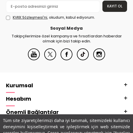
KAYIT OL
KVKK Sözleşmesi'ni
, okudum, kabul ediyorum.
Sosyal Medya
Takipçilerimize özel kampanya ve fırsatlardan haberdar
olmak için bizi takip edin.
Kurumsal
Hesabım
Önemli Bağlantılar
Tüm site ziyaretçilerimizi daha iyi tanımak, sitemizdeki kullanıcı
Adres & İletişim
deneyimini kişiselleştirmek ve iyileştirmek için web sitemizde
çerezler kullanıyoruz. Çerez ayarlarınızı yönetmek için “Ayarları