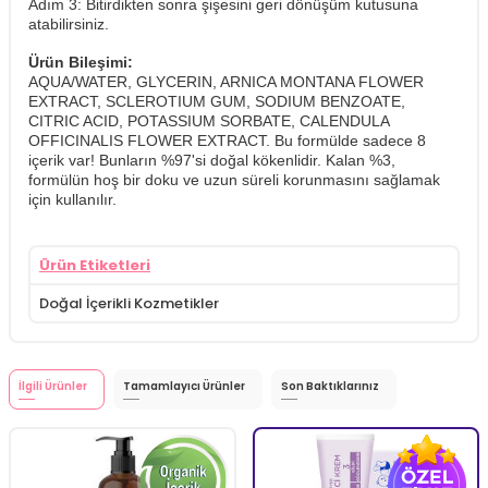
​Adım 3: Bitirdikten sonra şişesini geri dönüşüm kutusuna
atabilirsiniz.
Ürün Bileşimi:
AQUA/WATER, GLYCERIN, ARNICA MONTANA FLOWER
EXTRACT, SCLEROTIUM GUM, SODIUM BENZOATE,
CITRIC ACID, POTASSIUM SORBATE, CALENDULA
OFFICINALIS FLOWER EXTRACT. Bu formülde sadece 8
içerik var! Bunların %97'si doğal kökenlidir. Kalan %3,
formülün hoş bir doku ve uzun süreli korunmasını sağlamak
için kullanılır.
Ürün Etiketleri
Doğal İçerikli Kozmetikler
İlgili Ürünler
Tamamlayıcı Ürünler
Son Baktıklarınız