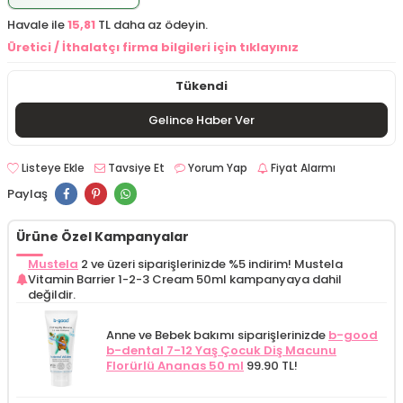
Havale ile
15,81
TL daha az ödeyin.
Üretici / İthalatçı firma bilgileri için tıklayınız
Tükendi
Gelince Haber Ver
Listeye Ekle
Tavsiye Et
Yorum Yap
Fiyat Alarmı
Paylaş
Ürüne Özel Kampanyalar
Mustela
2 ve üzeri siparişlerinizde %5 indirim! Mustela
Vitamin Barrier 1-2-3 Cream 50ml kampanyaya dahil
değildir.
Anne ve Bebek bakımı siparişlerinizde
b-good
b-dental 7-12 Yaş Çocuk Diş Macunu
Florürlü Ananas 50 ml
99.90 TL!