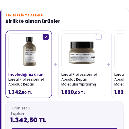
SIK BIRLIKTE ALINIR
Birlikte alınan ürünler
+
+
İncelediğiniz ürün ·
Loreal Professionnel
Loreal P
Loreal Professionnel
Absolut Repair
Absolut 
Absolut Repair
Molecular Yıpranmış
Molecul
Molecular Yıpranmış
Saçlar İçin Maske 250
Saçlar İ
1.342
1.620
1.620
,50 TL
,00 TL
,
Saçlar İçin Şampuan
ml
ml
300 ml
1 ürün seçili
Toplam
1.342,50 TL