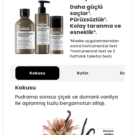
Daha güçlü
saçlar¹.
Pürüzsüzlük­¹.
Kolay taranma ve
esneklik².
¹Maske uygulamasından
sonra Instrumental test.
²Instrumental test ve 2
haftalık tüketici testi.
Kokusu
Rutin
Dokus
Kokusu
Pudramsı sonsuz çiçek ve dumanlı vanilya
ile aşılanmış tuzlu bergamotun sillajı.