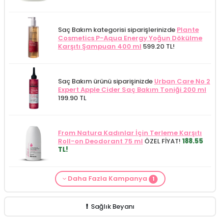
Saç Bakım kategorisi siparişlerinizde
Plante
Cosmetics P-Aqua Energy Yoğun Dökülme
Karşıtı Şampuan 400 ml
599.20 TL!
Saç Bakım ürünü siparişinizde
Urban Care No 2
Expert Apple Cider Saç Bakım Toniği 200 ml
199.90 TL
From Natura Kadınlar İçin Terleme Karşıtı
Roll-on Deodorant 75 ml
ÖZEL FİYAT!
188.55
TL!
Daha Fazla Kampanya
1
Saç Bakım Kategorisine Özel Fiyat
İdea Derma
Saç Dökülmesi Karşıtı Serum 100 ml
379.90
TL!
Sağlık Beyanı