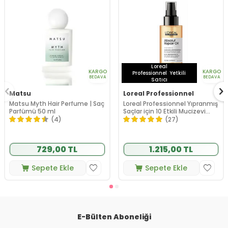
Loreal
KARGO
KARGO
Professionnel
Yetkili
BEDAVA
BEDAVA
Satıcı
Matsu
Loreal Professionnel
Matsu Myth Hair Perfume | Saç
Loreal Professionnel Yıpranmış
Parfümü 50 ml
Saçlar için 10 Etkili Mucizevi
Bakım Yağı 90 ml
(4)
(27)
729,00 TL
1.215,00 TL
Sepete Ekle
Sepete Ekle
E-Bülten Aboneliği