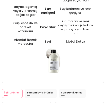
doğal saçlar için
Boyalı, açılmış
Saç
Saç kırılması ve renk
veya yıpranmış
endişesi
geçişleri
doğal saçlar
Kırılmaları ve renk
Güç, esneklik ve
değişimini karşı bakım
hareket
Faydalar
yapmaya yardımcı
kazandırır
olur
Absolut Repair
Seri
Metal Detox
Molecular
İlgili Ürünler
Tamamlayıcı Ürünler
Son Baktıklarınız