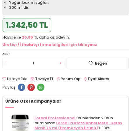
Yoğun bakım sağlar.
300 ml'dir.
1.342,50 TL
Havale ile
26,85
TL daha az ödeyin.
Üretici / İthalatçı firma bilgileri için tıklayınız
ADET
Beğen
Listeye Ekle
Tavsiye Et
Yorum Yap
Fiyat Alarmı
Paylaş
Ürüne Özel Kampanyalar
Loreal Professionnel
ürünlerinden 2 ürün
alımınızda
Loreal Professionnel Metal Detox
Mask 75 ml (Promosyon Ürünü)
HEDİYE!