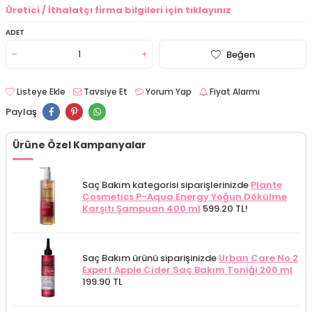
Üretici / İthalatçı firma bilgileri için tıklayınız
ADET
Beğen
Listeye Ekle
Tavsiye Et
Yorum Yap
Fiyat Alarmı
Paylaş
Ürüne Özel Kampanyalar
Saç Bakım kategorisi siparişlerinizde
Plante
Cosmetics P-Aqua Energy Yoğun Dökülme
Karşıtı Şampuan 400 ml
599.20 TL!
Saç Bakım ürünü siparişinizde
Urban Care No 2
Expert Apple Cider Saç Bakım Toniği 200 ml
199.90 TL