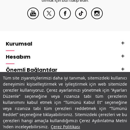
olmak için bizi takip edin.
Kurumsal
Hesabım
Önemli Bağlantılar
Tüm site ziyaretçilerimizi daha iyi tanımak, sitemizdeki kullanıcı
Adres & İletişim
deneyimini kişiselleştirmek ve iyileştirmek için web sitemizde
çerezler kullanıyoruz. Çerez ayarlarınızı yönetmek için “Ayarları
Uygulamalarımız
Düzenle” seçeneğine veya rızanıza tabi tüm çerezlerin
kullanımını kabul etmek için “Tümünü Kabul Et” seçeneğine
veya rızanıza tabi tüm çerezleri reddetmek için “Tümünü
Reddet” seçeneğine tıklayabilirsiniz. Sitemizdeki çerezleri ve bu
çerezleri hangi amaçla kullandığımızı Çerez Aydınlatma Metni
’nden inceleyebilirsiniz.
Çerez Politikası