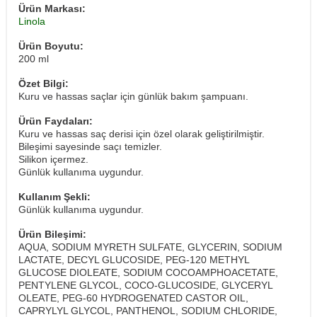
Ürün Markası:
Linola
Ürün Boyutu:
200 ml
Özet Bilgi:
Kuru ve hassas saçlar için günlük bakım şampuanı.
Ürün Faydaları:
Kuru ve hassas saç derisi için özel olarak geliştirilmiştir.
Bileşimi sayesinde saçı temizler.
Silikon içermez.
Günlük kullanıma uygundur.
Kullanım Şekli:
Günlük kullanıma uygundur.
Ürün Bileşimi:
AQUA, SODIUM MYRETH SULFATE, GLYCERIN, SODIUM
LACTATE, DECYL GLUCOSIDE, PEG-120 METHYL
GLUCOSE DIOLEATE, SODIUM COCOAMPHOACETATE,
PENTYLENE GLYCOL, COCO-GLUCOSIDE, GLYCERYL
OLEATE, PEG-60 HYDROGENATED CASTOR OIL,
CAPRYLYL GLYCOL, PANTHENOL, SODIUM CHLORIDE,