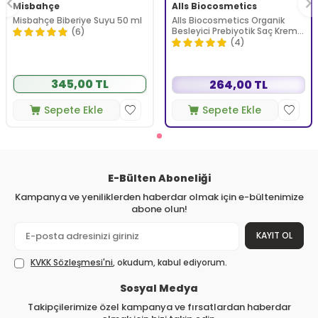
Misbahçe
Alls Biocosmetics
Misbahçe Biberiye Suyu 50 ml
Alls Biocosmetics Organik
Besleyici Prebiyotik Saç Kremi
(6)
350 ml
(4)
345,00 TL
264,00 TL
Sepete Ekle
Sepete Ekle
E-Bülten Aboneliği
Kampanya ve yeniliklerden haberdar olmak için e-bültenimize
abone olun!
KAYIT OL
KVKK Sözleşmesi'ni
, okudum, kabul ediyorum.
Sosyal Medya
Takipçilerimize özel kampanya ve fırsatlardan haberdar