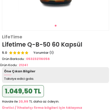
LifeTime
Lifetime Q-B-50 60 Kapsül
5.0
Yorumlar (1)
Ürün Barkodu :
053232116056
Ürün Kodu :
21241
Öne Çıkan Bilgiler
Takviye edici gıda.
1.049,50 TL
Havale ile
20,99
TL daha az ödeyin.
Üretici / İthalatçı firma bilgileri için tıklayınız