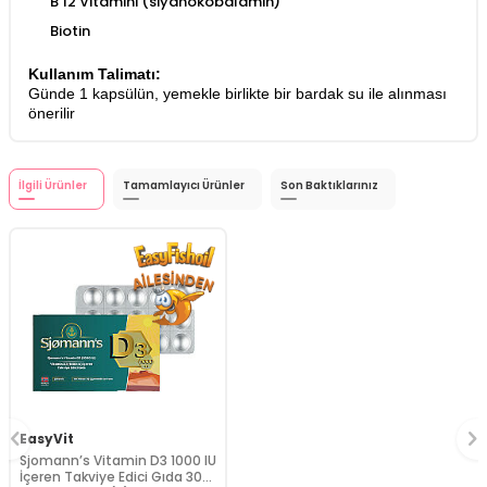
B 12 Vitamini (siyanokobalamin)
Biotin
Kullanım Talimatı:
Günde 1 kapsülün, yemekle birlikte bir bardak su ile alınması
önerilir
İlgili Ürünler
Tamamlayıcı Ürünler
Son Baktıklarınız
EasyVit
Sjomann’s Vitamin D3 1000 IU
İçeren Takviye Edici Gıda 30