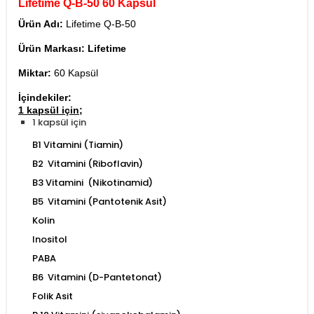
Lifetime Q-B-50 60 Kapsül
Ürün Adı:
Lifetime Q-B-50
Ürün Markası:
Lifetime
Miktar:
60 Kapsül
İçindekiler:
1 kapsül için;
1 kapsül için
B1 Vitamini (Tiamin)
B2 Vitamini (Riboflavin)
B3 Vitamini (Nikotinamid)
B5 Vitamini (Pantotenik Asit)
Kolin
Inositol
PABA
B6 Vitamini (D-Pantetonat)
Folik Asit