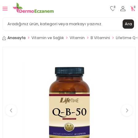
0
0
Ara
Anasayfa
Vitamin ve Sağlık
Vitamin
B Vitamini
Lifetime Q