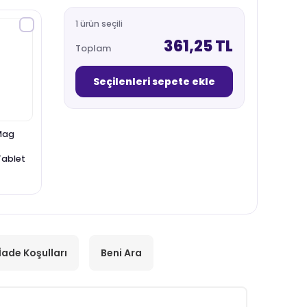
1 ürün seçili
361,25 TL
Toplam
Seçilenleri sepete ekle
Mag
ablet
İade Koşulları
Beni Ara