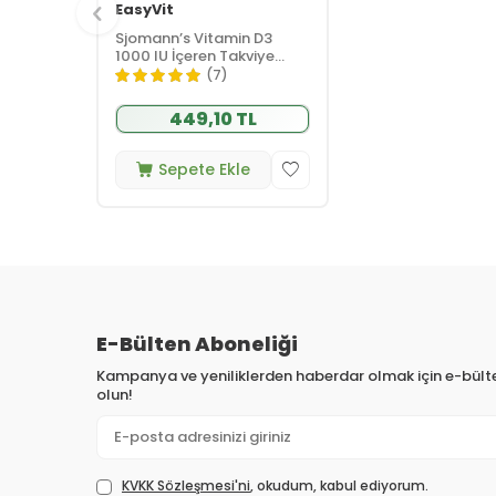
EasyVit
Sjomann’s Vitamin D3
1000 IU İçeren Takviye
Edici Gıda 30 Adet
(7)
Çiğnenebilir Jel Form
449,10 TL
Sepete Ekle
E-Bülten Aboneliği
Kampanya ve yeniliklerden haberdar olmak için e-bül
olun!
KVKK Sözleşmesi'ni
, okudum, kabul ediyorum.