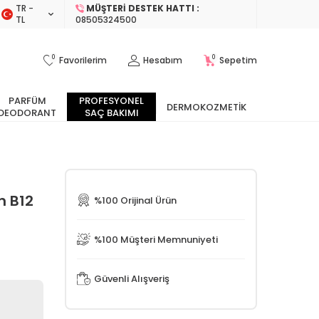
TR −
MÜŞTERI DESTEK HATTI :
TL
08505324500
0
0
Favorilerim
Hesabım
Sepetim
PARFÜM
PROFESYONEL
DERMOKOZMETIK
DEODORANT
SAÇ BAKIMI
n B12
%100 Orijinal Ürün
%100 Müşteri Memnuniyeti
Güvenli Alışveriş