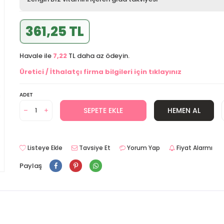
361,25 TL
Havale ile
7,22
TL daha az ödeyin.
Üretici / İthalatçı firma bilgileri için tıklayınız
ADET
SEPETE EKLE
HEMEN AL
Listeye Ekle
Tavsiye Et
Yorum Yap
Fiyat Alarmı
Paylaş