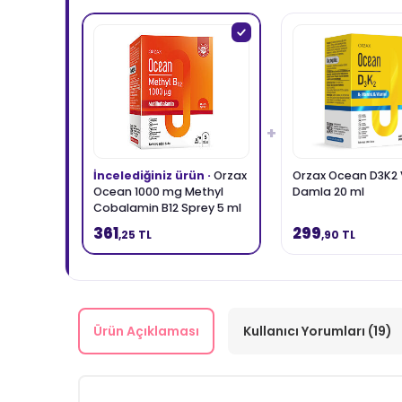
+
İncelediğiniz ürün ·
Orzax
Orzax Ocean D3K2 
Ocean 1000 mg Methyl
Damla 20 ml
Cobalamin B12 Sprey 5 ml
361
299
,25 TL
,90 TL
Ürün Açıklaması
Kullanıcı Yorumları (19)