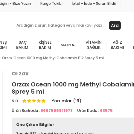
etişim - Bize Yazın
Kargo Takibi
İptal - İade - Sorun Bildir
Ara
NEŞ
SAÇ
KIŞISEL
VITAMIN
AĞIZ
MAKYAJ
KIMI
BAKIMI
BAKIM
SAĞLIK
BAKIMI
Orzax Ocean 1000 mg Methyl Cobalamin B12 Sprey 5 ml
Orzax
Orzax Ocean 1000 mg Methyl Cobalami
Sprey 5 ml
Yorumlar (19)
5.0
Ürün Barkodu :
8697595871973
Ürün Kodu :
63575
Öne Çıkan Bilgiler
Zengin B12 vitamini içeren gıda takviyesi