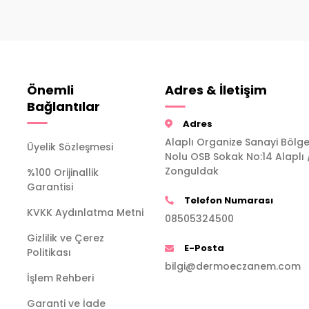
Önemli
Adres & İletişim
Bağlantılar
Adres
Alaplı Organize Sanayi Bölge
Üyelik Sözleşmesi
Nolu OSB Sokak No:14 Alaplı 
Zonguldak
%100 Orijinallik
Garantisi
Telefon Numarası
KVKK Aydınlatma Metni
08505324500
Gizlilik ve Çerez
E-Posta
Politikası
bilgi@dermoeczanem.com
İşlem Rehberi
Garanti ve İade