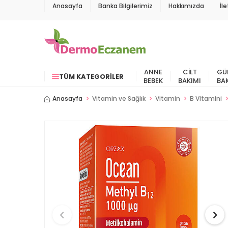
Anasayfa
Banka Bilgilerimiz
Hakkımızda
İl
ANNE
CILT
GÜ
TÜM KATEGORILER
BEBEK
BAKIMI
BA
Anasayfa
Vitamin ve Sağlık
Vitamin
B Vitamini