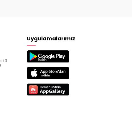
Uygulamalarımız
si 3
/