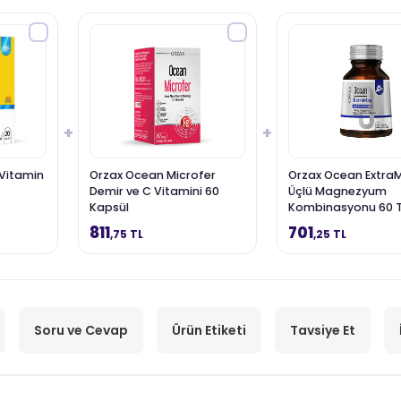
+
+
Vitamin
Orzax Ocean Microfer
Orzax Ocean Extra
Demir ve C Vitamini 60
Üçlü Magnezyum
Kapsül
Kombinasyonu 60 T
811
701
,75 TL
,25 TL
Soru ve Cevap
Ürün Etiketi
Tavsiye Et