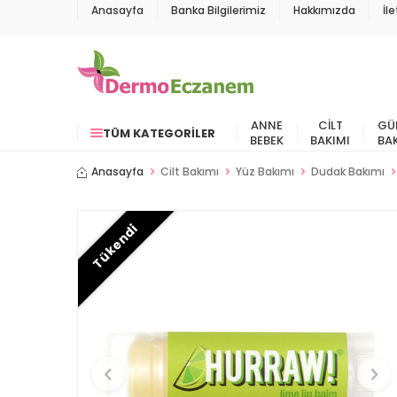
Anasayfa
Banka Bilgilerimiz
Hakkımızda
İl
ANNE
CILT
GÜ
TÜM KATEGORILER
BEBEK
BAKIMI
BA
Anasayfa
Cilt Bakımı
Yüz Bakımı
Dudak Bakımı
Tükendi