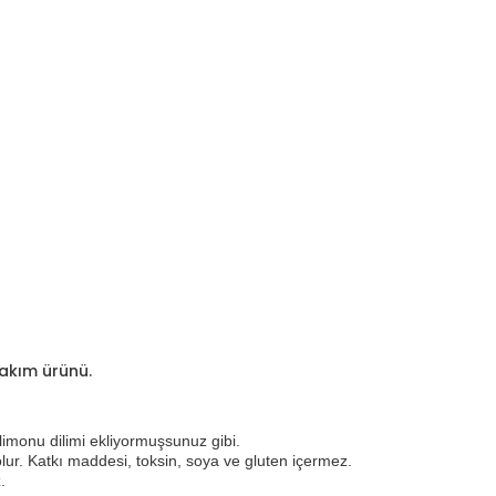
bakım ürünü.
limonu dilimi ekliyormuşsunuz gibi.
r. Katkı maddesi, toksin, soya ve gluten içermez.
​