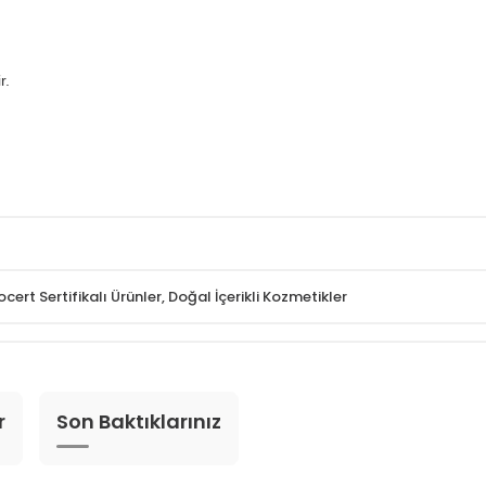
.​
ocert Sertifikalı Ürünler
,
Doğal İçerikli Kozmetikler
r
Son Baktıklarınız