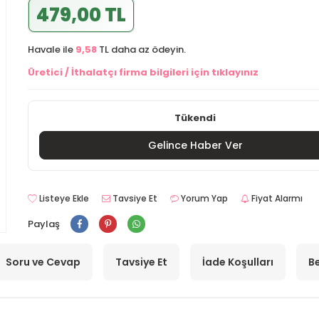
479,00 TL
Havale ile
9,58
TL daha az ödeyin.
Üretici / İthalatçı firma bilgileri için tıklayınız
Tükendi
Gelince Haber Ver
Listeye Ekle
Tavsiye Et
Yorum Yap
Fiyat Alarmı
Paylaş
Soru ve Cevap
Tavsiye Et
İade Koşulları
Be