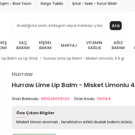
etişim - Bize Yazın
Kargo Takibi
İptal - İade - Sorun Bildir
Ara
NEŞ
SAÇ
KIŞISEL
VITAMIN
AĞIZ
MAKYAJ
KIMI
BAKIMI
BAKIM
SAĞLIK
BAKIMI
Lip Balm ve Lip Stick
Hurraw Lime Lip Balm - Misket Limonlu 4.8 gr
Hurraw
Hurraw Lime Lip Balm - Misket Limonlu 4
Ürün Barkodu :
851228005120
Ürün Kodu :
39044
Öne Çıkan Bilgiler
Misket limon aromalı , ferahlatıcı etkili dudak bakım ürünü.