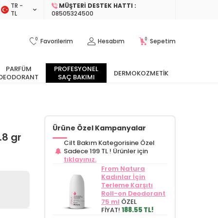
TR −
MÜŞTERI DESTEK HATTI :
TL
08505324500
0
0
Favorilerim
Hesabım
Sepetim
PARFÜM
PROFESYONEL
DERMOKOZMETIK
DEODORANT
SAÇ BAKIMI
Ürüne Özel Kampanyalar
.8 gr
Cilt Bakım Kategorisine Özel
Sadece 199 TL !
Ürünler için
tıklayınız.
From Natura
Kadınlar İçin
Terleme Karşıtı
Roll-on Deodorant
75 ml
ÖZEL
FİYAT!
188.55 TL!