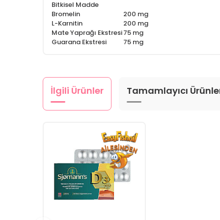
Bitkisel Madde
Bromelin
200 mg
L-Karnitin
200 mg
Mate Yaprağı Ekstresi
75 mg
Guarana Ekstresi
75 mg
İlgili Ürünler
Tamamlayıcı Ürünle