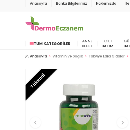
Anasayfa
Banka Bilgilerimiz
Hakkımızda
İl
ANNE
CILT
GÜ
TÜM KATEGORILER
BEBEK
BAKIMI
BA
Anasayfa
Vitamin ve Sağlık
Takviye Edici Gıdalar
Tükendi