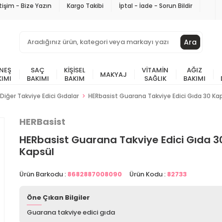
etişim - Bize Yazın
Kargo Takibi
İptal - İade - Sorun Bildir
Ara
NEŞ
SAÇ
KIŞISEL
VITAMIN
AĞIZ
MAKYAJ
KIMI
BAKIMI
BAKIM
SAĞLIK
BAKIMI
Diğer Takviye Edici Gıdalar
HERbasist Guarana Takviye Edici Gıda 30 Ka
HERBasist
HERbasist Guarana Takviye Edici Gıda 3
Kapsül
Ürün Barkodu :
8682887008090
Ürün Kodu :
82733
Öne Çıkan Bilgiler
Guarana takviye edici gıda