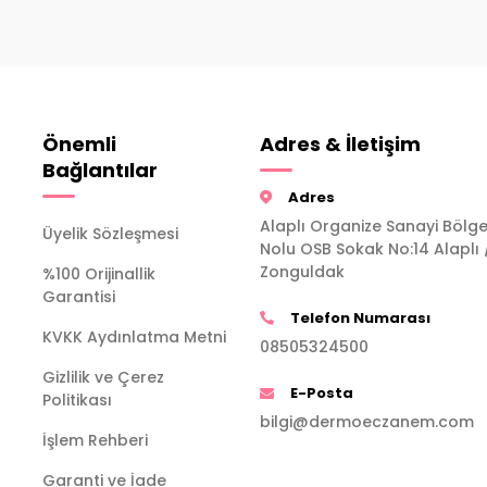
Önemli
Adres & İletişim
Bağlantılar
Adres
Alaplı Organize Sanayi Bölge
Üyelik Sözleşmesi
Nolu OSB Sokak No:14 Alaplı 
Zonguldak
%100 Orijinallik
Garantisi
Telefon Numarası
KVKK Aydınlatma Metni
08505324500
Gizlilik ve Çerez
E-Posta
Politikası
bilgi@dermoeczanem.com
İşlem Rehberi
Garanti ve İade