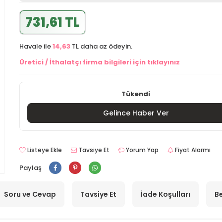
731,61 TL
Havale ile
14,63
TL daha az ödeyin.
Üretici / İthalatçı firma bilgileri için tıklayınız
Tükendi
Gelince Haber Ver
Listeye Ekle
Tavsiye Et
Yorum Yap
Fiyat Alarmı
Paylaş
Soru ve Cevap
Tavsiye Et
İade Koşulları
Be