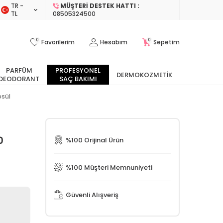
TR −
MÜŞTERI DESTEK HATTI :
TL
08505324500
0
0
Favorilerim
Hesabım
Sepetim
PARFÜM
PROFESYONEL
DERMOKOZMETIK
DEODORANT
SAÇ BAKIMI
psül
0
%100 Orijinal Ürün
%100 Müşteri Memnuniyeti
Güvenli Alışveriş