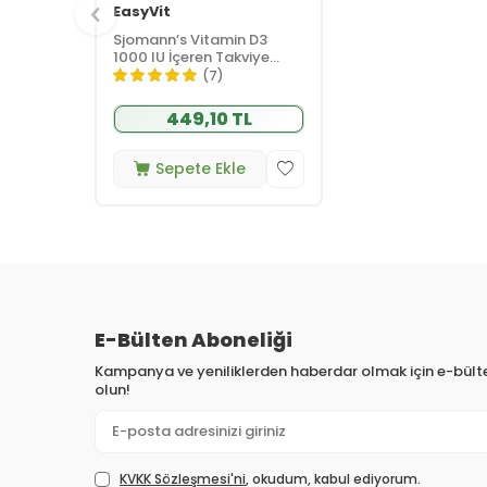
EasyVit
Sjomann’s Vitamin D3
1000 IU İçeren Takviye
Edici Gıda 30 Adet
(7)
Çiğnenebilir Jel Form
449,10 TL
Sepete Ekle
E-Bülten Aboneliği
Kampanya ve yeniliklerden haberdar olmak için e-bül
olun!
KVKK Sözleşmesi'ni
, okudum, kabul ediyorum.