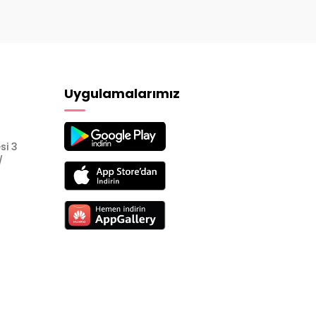
Uygulamalarımız
si 3
/