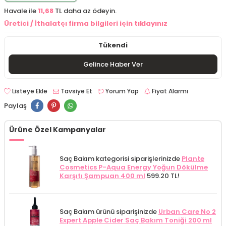
Havale ile
11,68
TL daha az ödeyin.
Üretici / İthalatçı firma bilgileri için tıklayınız
Tükendi
Gelince Haber Ver
Listeye Ekle
Tavsiye Et
Yorum Yap
Fiyat Alarmı
Paylaş
Ürüne Özel Kampanyalar
Saç Bakım kategorisi siparişlerinizde
Plante
Cosmetics P-Aqua Energy Yoğun Dökülme
Karşıtı Şampuan 400 ml
599.20 TL!
Saç Bakım ürünü siparişinizde
Urban Care No 2
Expert Apple Cider Saç Bakım Toniği 200 ml