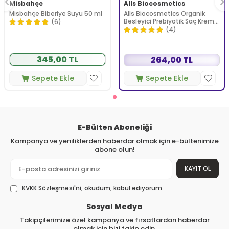
Misbahçe
Alls Biocosmetics
Misbahçe Biberiye Suyu 50 ml
Alls Biocosmetics Organik
Besleyici Prebiyotik Saç Kremi
(6)
350 ml
(4)
345,00 TL
264,00 TL
Sepete Ekle
Sepete Ekle
E-Bülten Aboneliği
Kampanya ve yeniliklerden haberdar olmak için e-bültenimize
abone olun!
KAYIT OL
KVKK Sözleşmesi'ni
, okudum, kabul ediyorum.
Sosyal Medya
Takipçilerimize özel kampanya ve fırsatlardan haberdar
olmak için bizi takip edin.