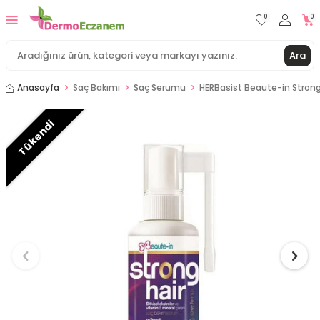
0
0
Ara
Anasayfa
Saç Bakımı
Saç Serumu
HERBasist Beaute-in Stron
Tükendi