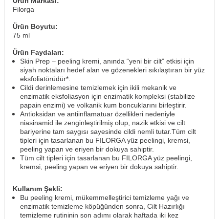
Ürün Markası:
Filorga
Ürün Boyutu:
75 ml
Ürün Faydaları:
Skin Prep – peeling kremi, anında “yeni bir cilt” etkisi için
siyah noktaları hedef alan ve gözenekleri sıkılaştıran bir yüz
eksfoliatörüdür*.
Cildi derinlemesine temizlemek için ikili mekanik ve
enzimatik eksfoliasyon için enzimatik kompleksi (stabilize
papain enzimi) ve volkanik kum boncuklarını birleştirir.
Antioksidan ve antiinflamatuar özellikleri nedeniyle
niasinamid ile zenginleştirilmiş olup, nazik etkisi ve cilt
bariyerine tam saygısı sayesinde cildi nemli tutar.Tüm cilt
tipleri için tasarlanan bu FILORGA yüz peelingi, kremsi,
peeling yapan ve eriyen bir dokuya sahiptir.
Tüm cilt tipleri için tasarlanan bu FILORGA yüz peelingi,
kremsi, peeling yapan ve eriyen bir dokuya sahiptir.
Kullanım Şekli:
Bu peeling kremi, mükemmelleştirici temizleme yağı ve
enzimatik temizleme köpüğünden sonra, Cilt Hazırlığı
temizleme rutininin son adımı olarak haftada iki kez