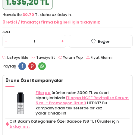
1.535,20 TL
Havale ile
30,70
TL daha az ödeyin.
Üretici / İthalatçı firma bilgileri için tıklayınız
ADET
Beğen
Listeye Ekle
Tavsiye Et
Yorum Yap
Fiyat Alarmı
Paylaş
Ürüne Özel Kampanyalar
Filorga
ürünlerinden 3000 TL ve üzeri
siparişlerinizde
Filorga NCEF Revitalize Serum
5 ml - Promosyon Ürünü
HEDİYE! Bu
kampanyadan tek seferde bir kez
yararlanılabilir!
Cilt Bakım Kategorisine Özel Sadece 199 TL !
Ürünler için
tıklayınız.