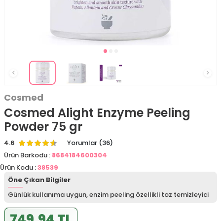
Cosmed
Cosmed Alight Enzyme Peeling
Powder 75 gr
4.6
Yorumlar (36)
Ürün Barkodu :
8684184600304
Ürün Kodu :
38539
Öne Çıkan Bilgiler
Günlük kullanıma uygun, enzim peeling özellikli toz temizleyici
749,94 TL