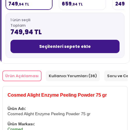
Powder 75 gr
749
659
249
,94 TL
,94 TL
,9
1 ürün seçili
Toplam
749,94 TL
Seçilenleri sepete ekle
Ürün Açıklaması
Kullanıcı Yorumları (36)
Soru ve Ce
Cosmed Alight Enzyme Peeling Powder 75 gr
Ürün Adı:
Cosmed Alight Enzyme Peeling Powder 75 gr
Ürün Markası:
Cosmed