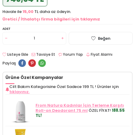
Havale ile
15,00
TL daha az ödeyin.
Üretici / İthalatçı firma bilgileri için tıklayınız
ADET
Beğen
Listeye Ekle
Tavsiye Et
Yorum Yap
Fiyat Alarmı
Paylaş
Ürüne Özel Kampanyalar
Cilt Bakım Kategorisine Özel Sadece 199 TL !
Ürünler için
tıklayınız.
From Natura Kadınlar İçin Terleme Karşıtı
Roll-on Deodorant 75 ml
ÖZEL FİYAT!
188.55
TL!