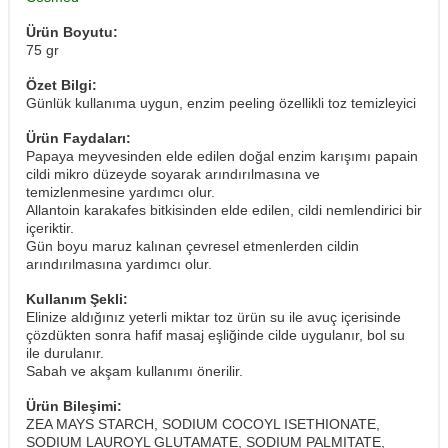
Ürün Boyutu:
75 gr
Özet Bilgi:
Günlük kullanıma uygun, enzim peeling özellikli toz temizleyici
Ürün Faydaları:
Papaya meyvesinden elde edilen doğal enzim karışımı papain
cildi mikro düzeyde soyarak arındırılmasına ve
temizlenmesine yardımcı olur.
Allantoin karakafes bitkisinden elde edilen, cildi nemlendirici bir
içeriktir.
Gün boyu maruz kalınan çevresel etmenlerden cildin
arındırılmasına yardımcı olur.
Kullanım Şekli:
Elinize aldığınız yeterli miktar toz ürün su ile avuç içerisinde
çözdükten sonra hafif masaj eşliğinde cilde uygulanır, bol su
ile durulanır.
Sabah ve akşam kullanımı önerilir.
Ürün Bileşimi:
ZEA MAYS STARCH, SODIUM COCOYL ISETHIONATE,
SODIUM LAUROYL GLUTAMATE, SODIUM PALMITATE,