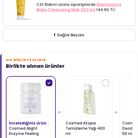
Cilt Bakım ürünü siparişinizde
Mamaaura
Baby Cleansing Milk 200 ml
149.90 TL!
Sağlık Beyanı
SIK BIRLIKTE ALINIR
Birlikte alınan ürünler
+
+
İncelediğiniz ürün ·
Cosmed Atopia
Cosmed 
Cosmed Alight
Temizleme Yağı 400
Deodora
Enzyme Peeling
ml
50 ml