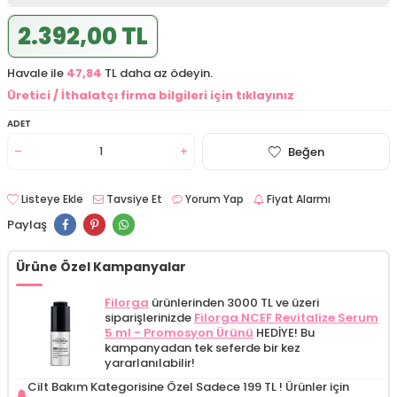
2.392,00 TL
Havale ile
47,84
TL daha az ödeyin.
Üretici / İthalatçı firma bilgileri için tıklayınız
ADET
Beğen
Listeye Ekle
Tavsiye Et
Yorum Yap
Fiyat Alarmı
Paylaş
Ürüne Özel Kampanyalar
Filorga
ürünlerinden 3000 TL ve üzeri
siparişlerinizde
Filorga NCEF Revitalize Serum
5 ml - Promosyon Ürünü
HEDİYE! Bu
kampanyadan tek seferde bir kez
yararlanılabilir!
Cilt Bakım Kategorisine Özel Sadece 199 TL !
Ürünler için