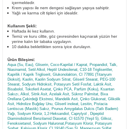
içermektedir.
Krem yapısı ile nem dengesi sağlayan yapıya sahiptir.
Yağlı ve karma cilt tipleri için idealdir.
Kullanım Şekli:
Haftada iki kez kullanın.
Temiz ve kuru ciltte, göz çevresinden kaçınarak yüzün her
yerine kalın bir tabaka uygulayın.
10 dakika beklettikten sonra iyice durulayın.
Ürün Bileşimi:
Aqua (Su, Eau), Gliserin, Coco-Kaprilat / Kaprat, Propandiol, Talk,
Niasinamid, Setil Alkol, Heptil Undesilenat, C10-18 Trigliseritler,
Kaprilik / Kaprik Trigliserit, Glukonolakton, CI 77891 (Titanyum
Dioksit), Kaolin, Kaolin Sodyum Sitrat, Gliseril Stearat, PEG-100
Stearat, Sodyum Hidroksit, Potasyum Setil Fosfat, Laktik Asit,
Bisabolol, Tokoferil Asetat, Çinko PCA, Parfüm (Koku), Ksantan
Sakızı, Alkol, Sitrik Asit, Azelaik Asit, Sükroz Palmitat, Bixa
Orellana Çekirdeği Ekstresi, Mandelik Asit, Çinko Glukonat, Glikolik
Asit, Hidrolize Buğday Unu, Gliseril inoleat, Lesitin, Pistacia
Lentiscus (Mastik) Sakız, Prunus Amygdalus Dulcis (Tatlı Badem)
Yağı, Sodyum Klorür, 1,2-Heksandiol, Caprylyol , Dipeptid
Diaminobütiroil Benzilamid Diasetat, CI 61570 (Yeşil 5), Glikoz,
Fenoksietanol, Sodyum Haluronat,Potasyum Klorür, Potasyum
Sorbat, Kalsiyum Klorür, CI 19140 (Sarı 5), Magnezyum Sülfat,