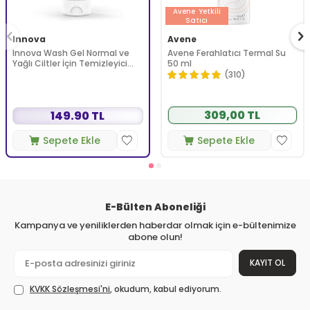
Avene
Yetkili
Satıcı
Innova
Avene
Innova Wash Gel Normal ve
Avene Ferahlatıcı Termal Su
Yağlı Ciltler İçin Temizleyici
50 ml
Köpüren Jel 150 ml
(310)
309,00 TL
149.90 TL
Sepete Ekle
Sepete Ekle
E-Bülten Aboneliği
Kampanya ve yeniliklerden haberdar olmak için e-bültenimize
abone olun!
KAYIT OL
KVKK Sözleşmesi'ni
, okudum, kabul ediyorum.