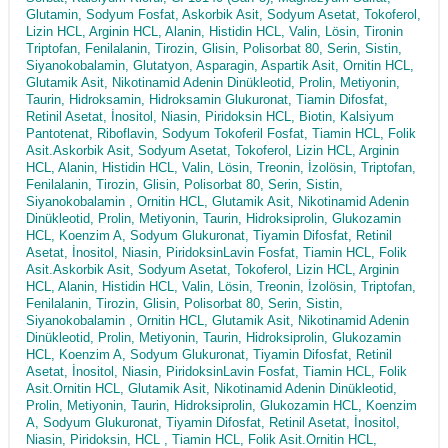
Glutamin, Sodyum Fosfat, Askorbik Asit, Sodyum Asetat, Tokoferol,
Lizin HCL, Arginin HCL, Alanin, Histidin HCL, Valin, Lösin, Tironin
Triptofan, Fenilalanin, Tirozin, Glisin, Polisorbat 80, Serin, Sistin,
Siyanokobalamin, Glutatyon, Asparagin, Aspartik Asit, Ornitin HCL,
Glutamik Asit, Nikotinamid Adenin Dinükleotid, Prolin, Metiyonin,
Taurin, Hidroksamin, Hidroksamin Glukuronat, Tiamin Difosfat,
Retinil Asetat, İnositol, Niasin, Piridoksin HCL, Biotin, Kalsiyum
Pantotenat, Riboflavin, Sodyum Tokoferil Fosfat, Tiamin HCL, Folik
Asit.Askorbik Asit, Sodyum Asetat, Tokoferol, Lizin HCL, Arginin
HCL, Alanin, Histidin HCL, Valin, Lösin, Treonin, İzolösin, Triptofan,
Fenilalanin, Tirozin, Glisin, Polisorbat 80, Serin, Sistin,
Siyanokobalamin , Ornitin HCL, Glutamik Asit, Nikotinamid Adenin
Dinükleotid, Prolin, Metiyonin, Taurin, Hidroksiprolin, Glukozamin
HCL, Koenzim A, Sodyum Glukuronat, Tiyamin Difosfat, Retinil
Asetat, İnositol, Niasin, PiridoksinLavin Fosfat, Tiamin HCL, Folik
Asit.Askorbik Asit, Sodyum Asetat, Tokoferol, Lizin HCL, Arginin
HCL, Alanin, Histidin HCL, Valin, Lösin, Treonin, İzolösin, Triptofan,
Fenilalanin, Tirozin, Glisin, Polisorbat 80, Serin, Sistin,
Siyanokobalamin , Ornitin HCL, Glutamik Asit, Nikotinamid Adenin
Dinükleotid, Prolin, Metiyonin, Taurin, Hidroksiprolin, Glukozamin
HCL, Koenzim A, Sodyum Glukuronat, Tiyamin Difosfat, Retinil
Asetat, İnositol, Niasin, PiridoksinLavin Fosfat, Tiamin HCL, Folik
Asit.Ornitin HCL, Glutamik Asit, Nikotinamid Adenin Dinükleotid,
Prolin, Metiyonin, Taurin, Hidroksiprolin, Glukozamin HCL, Koenzim
A, Sodyum Glukuronat, Tiyamin Difosfat, Retinil Asetat, İnositol,
Niasin, Piridoksin, HCL , Tiamin HCL, Folik Asit.Ornitin HCL,