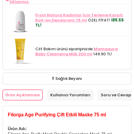
tıklayınız.
From Natura Kadınlar İçin Terleme Karşıtı
Roll-on Deodorant 75 ml
ÖZEL FİYAT!
188.55
TL!
Cilt Bakım ürünü siparişinizde
Mamaaura
Baby Cleansing Milk 200 ml
149.90 TL!
Sağlık Beyanı
Ürün Açıklaması
Kullanıcı Yorumları
Soru ve Cevap
Filorga Age Purifying Çift Etkili Maske 75 ml
Ürün Adı: