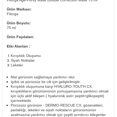
Filorga Age-Purify Mask Double Correction Mask 75 ml
Ürün Markası:
Filorga
Ürün Boyutu:
75 ml
Ürün Faydaları:
Etki Alanları :
Kırışıklık Oluşumu
Siyah Noktalar
Lekeler
Mat görünüm sağlamaya yardımcı olur.
Işıltılı ve pürüzsüz bir cilt için geliştirilmiştir.
Kırışıklık oluşumuna karşı HYALURO-YOUTH CX,
kırışıklıkların görünümünün yumuşamasına yardımcı olmak
için üçlü aktif bileşen ( hyaluronik asit+ peptit+glikopeptit)
içermektedir.
Pürüzsüz görünüm - DERMO-RESCUE CX, gözenekleri,
parlaklığı, lekeleri ve siyah noktaların görünümünün
azalmasına yardımcı olmak için çeşitli arındırıcı bileşenler