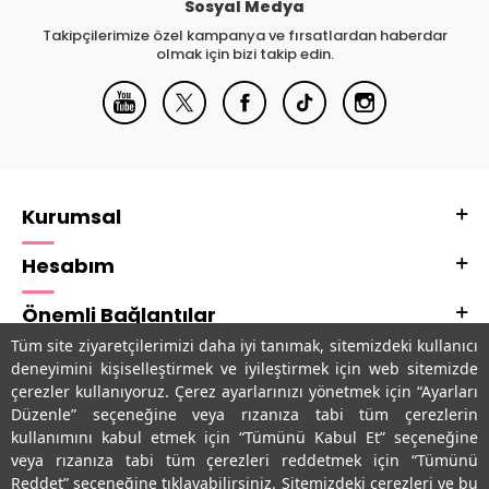
Sosyal Medya
Takipçilerimize özel kampanya ve fırsatlardan haberdar
olmak için bizi takip edin.
Kurumsal
Hesabım
Önemli Bağlantılar
Tüm site ziyaretçilerimizi daha iyi tanımak, sitemizdeki kullanıcı
Adres & İletişim
deneyimini kişiselleştirmek ve iyileştirmek için web sitemizde
çerezler kullanıyoruz. Çerez ayarlarınızı yönetmek için “Ayarları
Uygulamalarımız
Düzenle” seçeneğine veya rızanıza tabi tüm çerezlerin
kullanımını kabul etmek için “Tümünü Kabul Et” seçeneğine
veya rızanıza tabi tüm çerezleri reddetmek için “Tümünü
Reddet” seçeneğine tıklayabilirsiniz. Sitemizdeki çerezleri ve bu