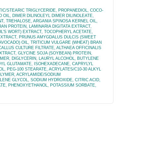
IC/STEARIC TRIGLYCERIDE, PROPANEDIOL, COCO-
OIL, DIMER DILINOLEYL DIMER DILINOLEATE,
T, TREHALOSE, ARGANIA SPINOSA KERNEL OIL,
AN PROTEIN, LAMINARIA DIGITATA EXTRACT,
L'S WORT) EXTRACT, TOCOPHERYL ACETATE,
T EXTRACT, PRUNUS AMYGDALUS DULCIS (SWEET
AVOCADO) OIL, TRITICUM VULGARE (WHEAT) BRAN
LLUS CULTURE FILTRATE, ALTHAEA OFFICINALIS
TRACT, GLYCINE SOJA (SOYBEAN) PROTEIN,
MER, DIGLYCERIN, LAURYL ALCOHOL, BUTYLENE
OYL GLUTAMATE, ISOHEXADECANE, CAPRYLYL
OL, PEG-100 STEARATE, ACRYLATES/C10-30 ALKYL
LYMER, ACRYLAMIDE/SODIUM
NE GLYCOL, SODIUM HYDROXIDE, CITRIC ACID,
RATE, PHENOXYETHANOL, POTASSIUM SORBATE,