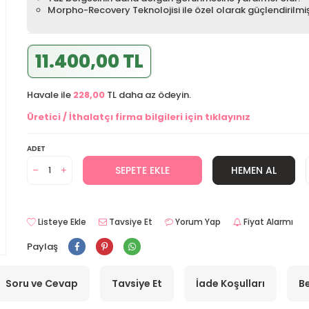
Morpho-Recovery Teknolojisi ile özel olarak güçlendirilmiş
11.400,00 TL
Havale ile
228,00
TL daha az ödeyin.
Üretici / İthalatçı firma bilgileri için tıklayınız
ADET
SEPETE EKLE
HEMEN AL
Listeye Ekle
Tavsiye Et
Yorum Yap
Fiyat Alarmı
Paylaş
Soru ve Cevap
Tavsiye Et
İade Koşulları
Be