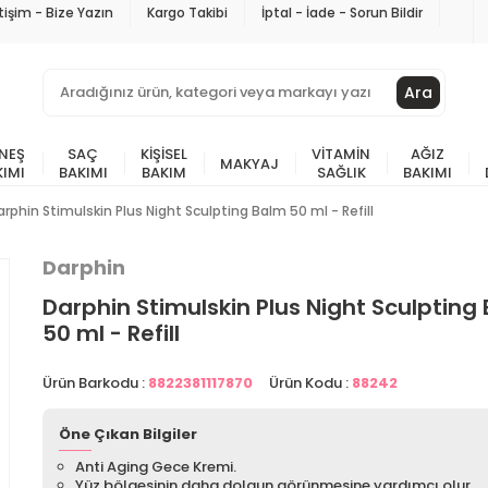
etişim - Bize Yazın
Kargo Takibi
İptal - İade - Sorun Bildir
Ara
NEŞ
SAÇ
KIŞISEL
VITAMIN
AĞIZ
MAKYAJ
KIMI
BAKIMI
BAKIM
SAĞLIK
BAKIMI
arphin Stimulskin Plus Night Sculpting Balm 50 ml - Refill
Darphin
Darphin Stimulskin Plus Night Sculpting
50 ml - Refill
Ürün Barkodu :
8822381117870
Ürün Kodu :
88242
Öne Çıkan Bilgiler
Anti Aging Gece Kremi.
Yüz bölgesinin daha dolgun görünmesine yardımcı olur.