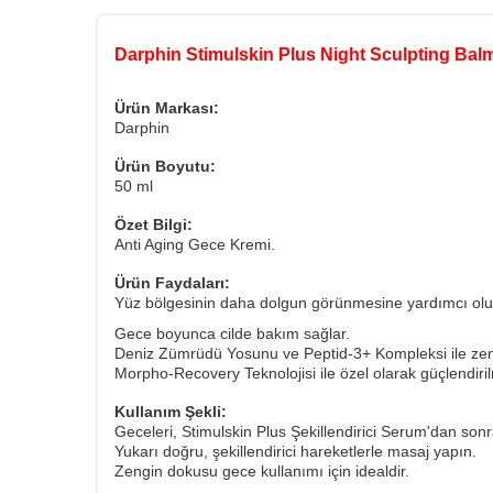
Darphin Stimulskin Plus Night Sculpting Balm 
Ürün Markası:
Darphin
Ürün Boyutu:
50 ml
Özet Bilgi:
Anti Aging Gece Kremi.
Ürün Faydaları:
Yüz bölgesinin daha dolgun görünmesine yardımcı olu
Gece boyunca cilde bakım sağlar.
Deniz Zümrüdü Yosunu ve Peptid-3+ Kompleksi ile zengin
Morpho-Recovery Teknolojisi ile özel olarak güçlendirilm
Kullanım Şekli:
Geceleri, Stimulskin Plus Şekillendirici Serum'dan so
Yukarı doğru, şekillendirici hareketlerle masaj yapın.
Zengin dokusu gece kullanımı için idealdir.