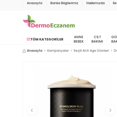
Anasayfa
Banka Bilgilerimiz
Hakkımızda
İl
ANNE
CILT
GÜ
TÜM KATEGORILER
BEBEK
BAKIMI
BA
Anasayfa
Kampanyalar
Seçili Anti Age Ürünleri
D