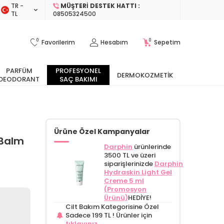
TR −
MÜŞTERI DESTEK HATTI :
TL
08505324500
0
0
Favorilerim
Hesabım
Sepetim
PARFÜM
PROFESYONEL
DERMOKOZMETIK
DEODORANT
SAÇ BAKIMI
Ürüne Özel Kampanyalar
 Balm
Darphin
ürünlerinde
3500 TL ve üzeri
siparişlerinizde
Darphin
Hydraskin Light Gel
Creme 5 ml
(Promosyon
Ürünü)
HEDİYE!
Cilt Bakım Kategorisine Özel
Sadece 199 TL !
Ürünler için
tıklayınız.