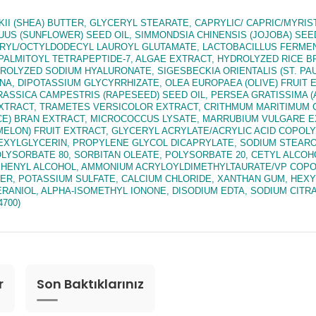
 (SHEA) BUTTER, GLYCERYL STEARATE, CAPRYLIC/ CAPRIC/MYRIST
S (SUNFLOWER) SEED OIL, SIMMONDSIA CHINENSIS (JOJOBA) SEED 
TERYL/OCTYLDODECYL LAUROYL GLUTAMATE, LACTOBACILLUS FERMEN
 PALMITOYL TETRAPEPTIDE-7, ALGAE EXTRACT, HYDROLYZED RICE BR
OLYZED SODIUM HYALURONATE, SIGESBECKIA ORIENTALIS (ST. PAU
RNA, DIPOTASSIUM GLYCYRRHIZATE, OLEA EUROPAEA (OLIVE) FRUI
ASSICA CAMPESTRIS (RAPESEED) SEED OIL, PERSEA GRATISSIMA (
EXTRACT, TRAMETES VERSICOLOR EXTRACT, CRITHMUM MARITIMUM CA
CE) BRAN EXTRACT, MICROCOCCUS LYSATE, MARRUBIUM VULGARE EX
MELON) FRUIT EXTRACT, GLYCERYL ACRYLATE/ACRYLIC ACID COPOLY
HEXYLGLYCERIN, PROPYLENE GLYCOL DICAPRYLATE, SODIUM STEAR
 POLYSORBATE 80, SORBITAN OLEATE, POLYSORBATE 20, CETYL ALCOH
EHENYL ALCOHOL, AMMONIUM ACRYLOYLDIMETHYLTAURATE/VP COPO
, POTASSIUM SULFATE, CALCIUM CHLORIDE, XANTHAN GUM, HEXYLE
ERANIOL, ALPHA-ISOMETHYL IONONE, DISODIUM EDTA, SODIUM CIT
4700)
r
Son Baktıklarınız