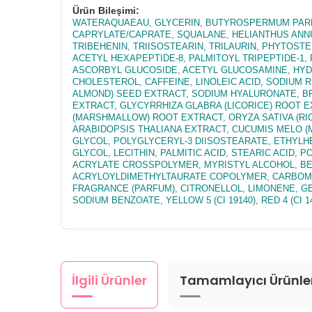
Ürün Bileşimi:
WATERAQUAEAU, GLYCERIN, BUTYROSPERMUM PARKII
CAPRYLATE/CAPRATE, SQUALANE, HELIANTHUS ANNUU
TRIBEHENIN, TRIISOSTEARIN, TRILAURIN, PHYTOS
ACETYL HEXAPEPTIDE-8, PALMITOYL TRIPEPTIDE-1,
ASCORBYL GLUCOSIDE, ACETYL GLUCOSAMINE, HYDR
CHOLESTEROL, CAFFEINE, LINOLEIC ACID, SODIUM 
ALMOND) SEED EXTRACT, SODIUM HYALURONATE, BR
EXTRACT, GLYCYRRHIZA GLABRA (LICORICE) ROOT 
(MARSHMALLOW) ROOT EXTRACT, ORYZA SATIVA (RI
ARABIDOPSIS THALIANA EXTRACT, CUCUMIS MELO (
GLYCOL, POLYGLYCERYL-3 DIISOSTEARATE, ETHYL
GLYCOL, LECITHIN, PALMITIC ACID, STEARIC ACID,
ACRYLATE CROSSPOLYMER, MYRISTYL ALCOHOL, B
ACRYLOYLDIMETHYLTAURATE COPOLYMER, CARBOMER
FRAGRANCE (PARFUM), CITRONELLOL, LIMONENE, G
SODIUM BENZOATE, YELLOW 5 (CI 19140), RED 4 (CI 1
İlgili Ürünler
Tamamlayıcı Ürünle