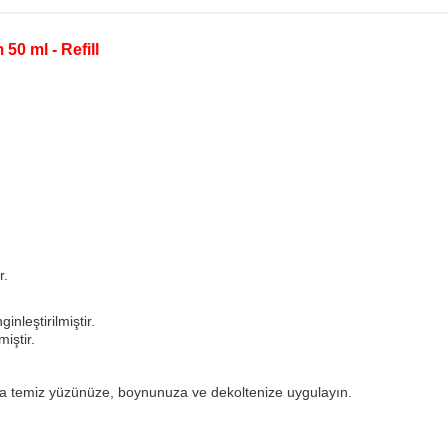
50 ml - Refill
r.
leştirilmiştir.
iştir.
nra temiz yüzünüze, boynunuza ve dekoltenize uygulayın.