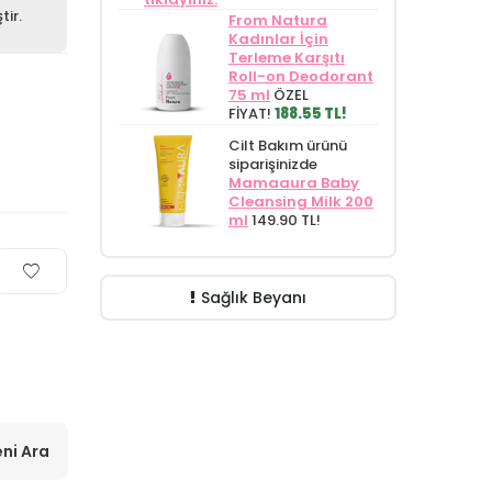
tir.
From Natura
Kadınlar İçin
Terleme Karşıtı
Roll-on Deodorant
75 ml
ÖZEL
FİYAT!
188.55 TL!
Cilt Bakım ürünü
siparişinizde
Mamaaura Baby
Cleansing Milk 200
ml
149.90 TL!
Sağlık Beyanı
ni Ara