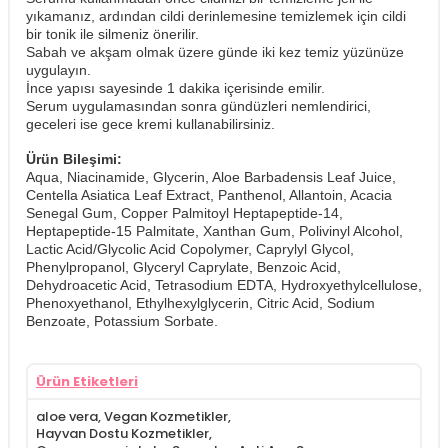
yıkamanız, ardından cildi derinlemesine temizlemek için cildi
bir tonik ile silmeniz önerilir.
Sabah ve akşam olmak üzere günde iki kez temiz yüzünüze
uygulayın.
İnce yapısı sayesinde 1 dakika içerisinde emilir.
Serum uygulamasından sonra gündüzleri nemlendirici,
geceleri ise gece kremi kullanabilirsiniz.
Ürün Bileşimi:
Aqua, Niacinamide, Glycerin, Aloe Barbadensis Leaf Juice,
Centella Asiatica Leaf Extract, Panthenol, Allantoin, Acacia
Senegal Gum, Copper Palmitoyl Heptapeptide-14,
Heptapeptide-15 Palmitate, Xanthan Gum, Polivinyl Alcohol,
Lactic Acid/Glycolic Acid Copolymer, Caprylyl Glycol,
Phenylpropanol, Glyceryl Caprylate, Benzoic Acid,
Dehydroacetic Acid, Tetrasodium EDTA, Hydroxyethylcellulose,
Phenoxyethanol, Ethylhexylglycerin, Citric Acid, Sodium
Benzoate, Potassium Sorbate.
Ürün Etiketleri
aloe vera
,
Vegan Kozmetikler
,
Hayvan Dostu Kozmetikler
,