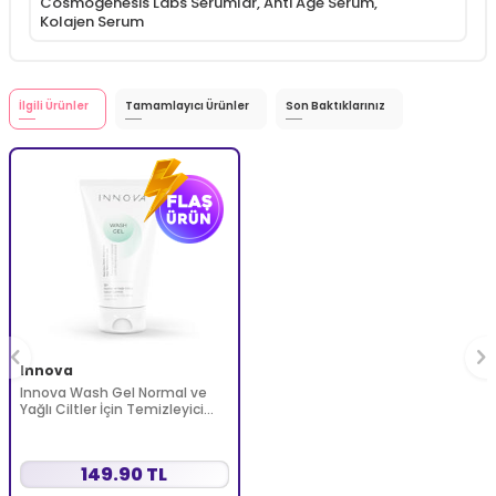
Cosmogenesis Labs Serumlar
,
Anti Age Serum
,
Kolajen Serum
İlgili Ürünler
Tamamlayıcı Ürünler
Son Baktıklarınız
Innova
Innova Wash Gel Normal ve
Yağlı Ciltler İçin Temizleyici
Köpüren Jel 150 ml
149.90 TL