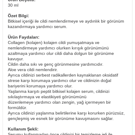
30 ml
Özet Bilgi:
Bitkisel içeriği ile cildi nemlendirmeye ve aydınlık bir görünüm
kazandırmaya yardımcı serum.
Ürün Faydaları:
Collagen (kolajen) kolajen cildi yumuşatmaya ve
nemlendirmeye yardımcı olurken kırışık görünümünü
azaltmaya yardımcı olur cildi daha dolgun bir görünüme
kavuşur.
Cildin daha sıkı ve genç görünmesine yardımcıdır.
Aloe vera cildi nemlendirir.
Ayrıca cildinizi serbest radikallerden kaynaklanan oksidatif
strese karşı korumaya yardımcı olur ve cildinizin doğal
bariyerini korumaya yardımcı olur.
Yaşlanma karşıtı peptit bitkisel kolajen serum, cildinizi
sıkılaştırmaya ve elastikiyeti görünümünü
düzenlemeye yardımcı olan zengin, yağ içermeyen bir
formüldür.
Ayrıca cildinizi yaşlanma belirtilerine karşı korurken pürüzsüz,
gençleşmiş ve esnek bir görünüme kavuşmasını sağlar.
Kullanım Şekli:
Serumu kullanmadan önce cildinizi bir temizleme jeli ile