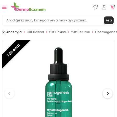
0
0
Ara
Anasayfa
Cilt Bakımı
Yüz Bakımı
Yüz Serumu
Cosmogenesis 
Tükendi