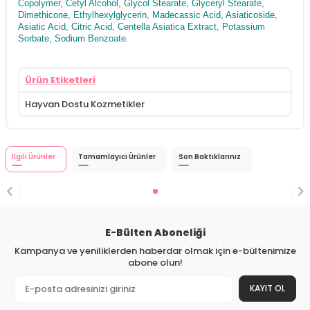
Copolymer, Cetyl Alcohol, Glycol Stearate, Glyceryl Stearate,
Dimethicone, Ethylhexylglycerin, Madecassic Acid, Asiaticoside,
Asiatic Acid, Citric Acid, Centella Asiatica Extract, Potassium
Sorbate, Sodium Benzoate.
Ürün Etiketleri
Hayvan Dostu Kozmetikler
İlgili Ürünler
Tamamlayıcı Ürünler
Son Baktıklarınız
E-Bülten Aboneliği
Kampanya ve yeniliklerden haberdar olmak için e-bültenimize
abone olun!
KAYIT OL