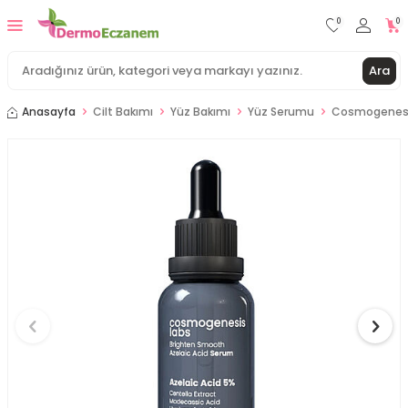
0
0
Ara
Anasayfa
Cilt Bakımı
Yüz Bakımı
Yüz Serumu
Cosmogenesis