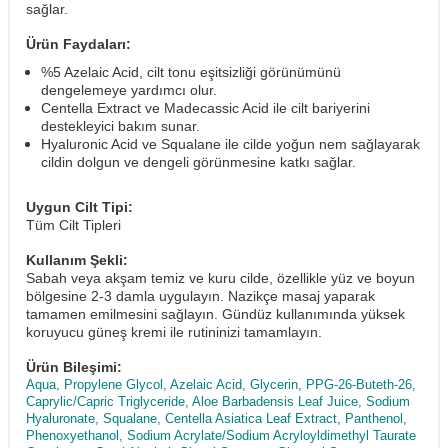
sağlar.
Ürün Faydaları:
%5 Azelaic Acid, cilt tonu eşitsizliği görünümünü
dengelemeye yardımcı olur.
Centella Extract ve Madecassic Acid ile cilt bariyerini
destekleyici bakım sunar.
Hyaluronic Acid ve Squalane ile cilde yoğun nem sağlayarak
cildin dolgun ve dengeli görünmesine katkı sağlar.
Uygun Cilt Tipi:
Tüm Cilt Tipleri
Kullanım Şekli:
Sabah veya akşam temiz ve kuru cilde, özellikle yüz ve boyun
bölgesine 2-3 damla uygulayın. Nazikçe masaj yaparak
tamamen emilmesini sağlayın. Gündüz kullanımında yüksek
koruyucu güneş kremi ile rutininizi tamamlayın.
Ürün Bileşimi:
Aqua, Propylene Glycol, Azelaic Acid, Glycerin, PPG-26-Buteth-26,
Caprylic/Capric Triglyceride, Aloe Barbadensis Leaf Juice, Sodium
Hyaluronate, Squalane, Centella Asiatica Leaf Extract, Panthenol,
Phenoxyethanol, Sodium Acrylate/Sodium Acryloyldimethyl Taurate