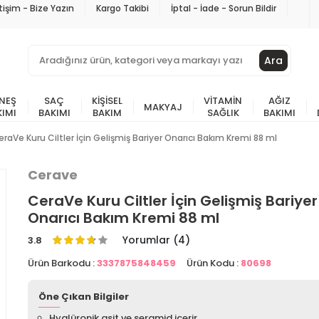
etişim - Bize Yazın
Kargo Takibi
İptal - İade - Sorun Bildir
Ara
NEŞ
SAÇ
KIŞISEL
VITAMIN
AĞIZ
MAKYAJ
KIMI
BAKIMI
BAKIM
SAĞLIK
BAKIMI
raVe Kuru Ciltler İçin Gelişmiş Bariyer Onarıcı Bakım Kremi 88 ml
Cerave
CeraVe Kuru Ciltler İçin Gelişmiş Bariyer
Onarıcı Bakım Kremi 88 ml
Yorumlar (4)
3.8
Ürün Barkodu :
3337875848459
Ürün Kodu :
80698
Öne Çıkan Bilgiler
Hyalüronik asit ve seramid içerir