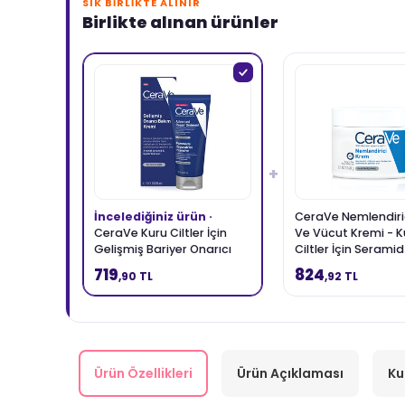
SIK BIRLIKTE ALINIR
Birlikte alınan ürünler
+
İncelediğiniz ürün ·
CeraVe Nemlendiri
CeraVe Kuru Ciltler İçin
Ve Vücut Kremi - K
Gelişmiş Bariyer Onarıcı
Ciltler İçin Serami
Bakım Kremi 88 ml
Hyalüronik Asit İçer
719
824
,90 TL
,92 TL
gr
Ürün Özellikleri
Ürün Açıklaması
Ku