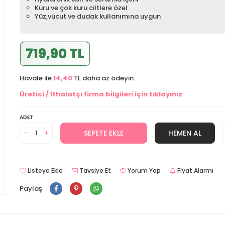
Kuru ve çok kuru ciltlere özel
Yüz,vücut ve dudak kullanımına uygun
719,90 TL
Havale ile
14,40
TL daha az ödeyin.
Üretici / İthalatçı firma bilgileri için tıklayınız
ADET
SEPETE EKLE
HEMEN AL
Listeye Ekle
Tavsiye Et
Yorum Yap
Fiyat Alarmı
Paylaş