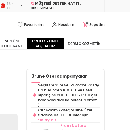
TR −
MÜŞTERI DESTEK HATTI :
TL
08505324500
0
0
Favorilerim
Hesabım
Sepetim
PARFÜM
PROFESYONEL
DERMOKOZMETIK
DEODORANT
SAÇ BAKIMI
Ürüne Özel Kampanyalar
Seçili CeraVe ve La Roche Posay
ürünlerinden 1000 TL ve üzeri
siparişine 200 TL HEDİYE! ( Diğer
kampanyalar ile birleştirilemez.
)
Cilt Bakım Kategorisine Özel
Sadece 199 TL !
Ürünler için
tıklayınız.
From Natura