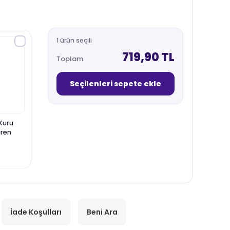
1 ürün seçili
719,90 TL
Toplam
Seçilenleri sepete ekle
Kuru
iren
İade Koşulları
Beni Ara