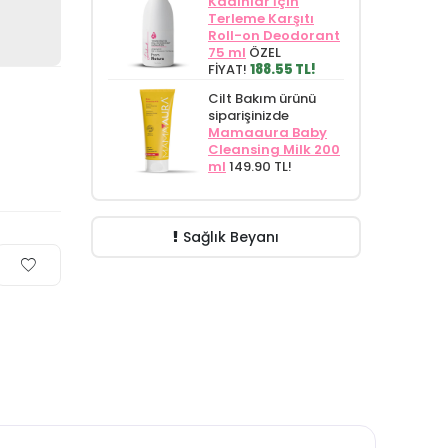
Kadınlar İçin
Terleme Karşıtı
Roll-on Deodorant
75 ml
ÖZEL
FİYAT!
188.55 TL!
Cilt Bakım ürünü
siparişinizde
Mamaaura Baby
Cleansing Milk 200
ml
149.90 TL!
Sağlık Beyanı