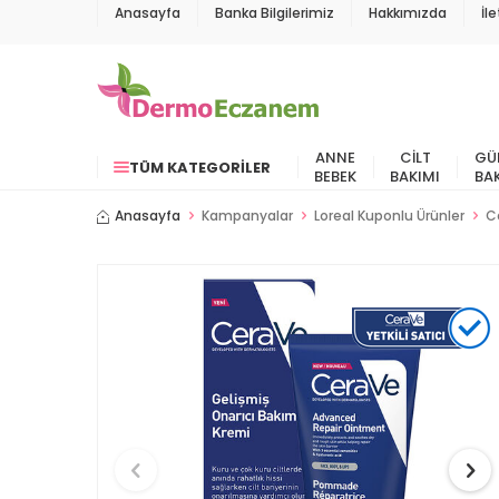
Anasayfa
Banka Bilgilerimiz
Hakkımızda
İl
ANNE
CILT
GÜ
TÜM KATEGORILER
BEBEK
BAKIMI
BA
Anasayfa
Kampanyalar
Loreal Kuponlu Ürünler
Ce