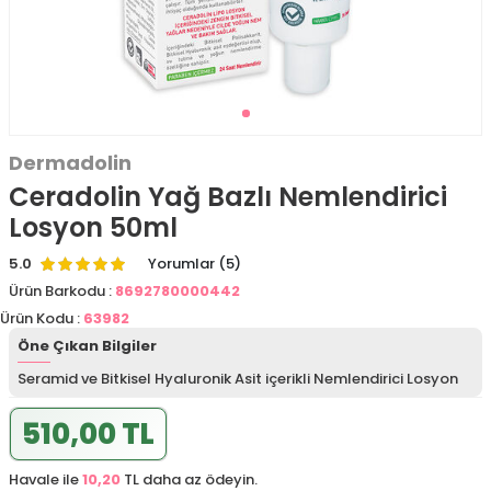
Dermadolin
Ceradolin Yağ Bazlı Nemlendirici
Losyon 50ml
5.0
Yorumlar (5)
Ürün Barkodu :
8692780000442
Ürün Kodu :
63982
Öne Çıkan Bilgiler
Seramid ve Bitkisel Hyaluronik Asit içerikli Nemlendirici Losyon
510,00 TL
Havale ile
10,20
TL daha az ödeyin.