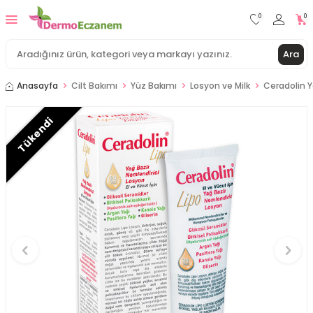
0
0
Ara
Anasayfa
Cilt Bakımı
Yüz Bakımı
Losyon ve Milk
Ceradolin Y
Tükendi