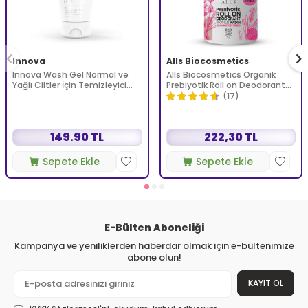
Innova
Alls Biocosmetics
Innova Wash Gel Normal ve
Alls Biocosmetics Organik
Yağlı Ciltler İçin Temizleyici
Prebiyotik Roll on Deodorant
Köpüren Jel 150 ml
75 ml - Kadınlar İçin
(17)
149.90 TL
222,30 TL
Sepete Ekle
Sepete Ekle
E-Bülten Aboneliği
Kampanya ve yeniliklerden haberdar olmak için e-bültenimize
abone olun!
KAYIT OL