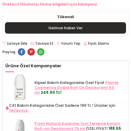
Üretici / İthalatçı firma bilgileri için tıklayınız
Tükendi
Gelince Haber Ver
Listeye Ekle
Tavsiye Et
Yorum Yap
Fiyat Alarmı
Paylaş
Ürüne Özel Kampanyalar
Kişisel Bakım Kategorisine Özel Fiyat
Plante
Cosmetics Doğal Roll On Deodorant 50
ml
249.90 TL!
Cilt Bakım Kategorisine Özel Sadece 199 TL !
Ürünler için
tıklayınız.
From Natura Kadınlar İçin Terleme Karşıtı
Roll-on Deodorant 75 ml
ÖZEL FİYAT!
188.55