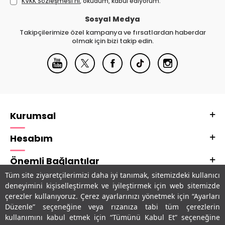
KVKK Sözleşmesi'ni
, okudum, kabul ediyorum.
Sosyal Medya
Takipçilerimize özel kampanya ve fırsatlardan haberdar
olmak için bizi takip edin.
Kurumsal
Hesabım
Önemli Bağlantılar
Tüm site ziyaretçilerimizi daha iyi tanımak, sitemizdeki kullanıcı
Adres & İletişim
deneyimini kişiselleştirmek ve iyileştirmek için web sitemizde
çerezler kullanıyoruz. Çerez ayarlarınızı yönetmek için “Ayarları
Uygulamalarımız
Düzenle” seçeneğine veya rızanıza tabi tüm çerezlerin
kullanımını kabul etmek için “Tümünü Kabul Et” seçeneğine