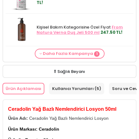
TL!
Kişisel Bakım Kategorisine Özel Fiyat
From
Natura Verna Duş Jeli 500 ml
247.50 TL!
Daha Fazla Kampanya
1
Cilt Bakım ürünü siparişinizde
Mamaaura
Baby Cleansing Milk 200 ml
149.90 TL!
Sağlık Beyanı
Ürün Açıklaması
Kullanıcı Yorumları (5)
Soru ve Cev
Ceradolin Yağ Bazlı Nemlendirici Losyon 50ml
Ürün Adı:
Ceradolin Yağ Bazlı Nemlendirici Losyon
Ürün Markası:
Ceradolin