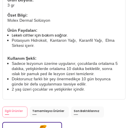
Ürün Boyutu:
3 gr
Özet Bilgi:
Molex Dermal Solüsyon
Ürün Faydaları:
Lekeli ciltler için bakım sağlar.
Potasyum Hidroksit, Kantaron Yağı, Karanfil Yağı, Elma
Sirkesi içerir.
Kullanım Şekli:
Sadece lezyonun üzerine uygulanır, çocuklarda ortalama 5
dakika, yetişkinlerde ortalama 10 dakika bekletilir, sonra
ıslak bir pamuk ped ile lezyon üzeri temizlenir.
Doktorunuz farklı bir şey önermedikçe 10 gün boyunca
günde bir defa uygulanması tavsiye edilir.
2 yaş üzeri çocuklar ve yetişkinler içindir.
İlgili Ürünler
Tamamlayıcı Ürünler
Son Baktıklarınız