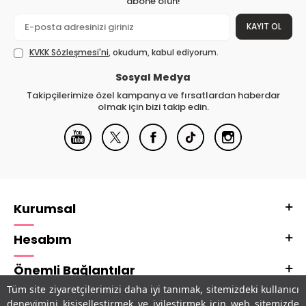
abone olun!
KAYIT OL
KVKK Sözleşmesi'ni
, okudum, kabul ediyorum.
Sosyal Medya
Takipçilerimize özel kampanya ve fırsatlardan haberdar
olmak için bizi takip edin.
Kurumsal
Hesabım
Önemli Bağlantılar
Tüm site ziyaretçilerimizi daha iyi tanımak, sitemizdeki kullanıcı
Adres & İletişim
deneyimini kişiselleştirmek ve iyileştirmek için web sitemizde