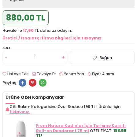
880,00 TL
Havale ile
17,60
TL daha az ödeyin.
Üretici / İthalatçı firma bilgileri için tıklayınız
ADET
Beğen
Listeye Ekle
Tavsiye Et
Yorum Yap
Fiyat Alarmı
Paylaş
Ürüne Özel Kampanyalar
Cilt Bakım Kategorisine Özel Sadece 199 TL !
Ürünler için
tıklayınız.
From Natura Kadınlar İçin Terleme Karşıtı
Roll-on Deodorant 75 ml
ÖZEL FİYAT!
188.55
TL!