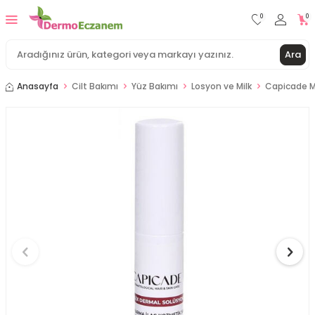
0
0
Ara
Anasayfa
Cilt Bakımı
Yüz Bakımı
Losyon ve Milk
Capicade M