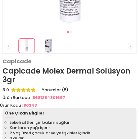
Capicade
Capicade Molex Dermal Solüsyon
3gr
5.0
Yorumlar (5)
Ürün Barkodu :
8681254301697
Ürün Kodu :
80343
Öne Çıkan Bilgiler
Lekeli ciltler için bakım sağlar.
Kantoron yağı içerir.
2 yaş üzeri çocuklar ve yetişkinler içindir.
3 gr'dir.