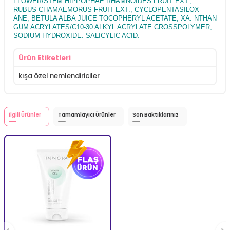
FLOWER/STEM HIPPOPHAE RHAMNOIDES FRUIT EXT.,
RUBUS CHAMAEMORUS FRUIT EXT., CYCLOPENTASILOX-
ANE, BETULA ALBA JUICE TOCOPHERYL ACETATE, XA. NTHAN
GUM ACRYLATES/C10-30 ALKYL ACRYLATE CROSSPOLYMER,
SODIUM HYDROXIDE. SALICYLIC ACID.
Ürün Etiketleri
kışa özel nemlendiriciler
İlgili Ürünler
Tamamlayıcı Ürünler
Son Baktıklarınız