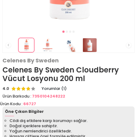
Celenes By Sweden
Celenes By Sweden Cloudberry
Vücut Losyonu 200 ml
4.0
Yorumlar (1)
Ürün Barkodu :
7350104248222
Ürün Kodu :
66727
Öne Çıkan Bilgiler
Cildi dış etkilere karşı korumayı sağlar.
Doğal içeriklere sahiptir.
Yoğun nemlendirici özelliktedir.
Hassas ciltlere özel formüle edilmiştir.