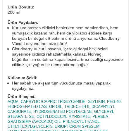
Ürün Boyutu:
200 ml
Ürün Faydaları:
Kuru ve hassas cildinizi beslerken hem nemlendiren, hem
yumuşaklık kazandıran, hem de yıpratıcı etkilere karşı
koruyan bir doğal cilt bakımı ürünü arıyorsanız Cloudberry
Vücut Losyonu tam size göre!
Cloudberry Vücut Losyonu, içerdiği doğal bitki özleri
sayesinde cildinizi rahatlatmakla kalmaz, Norveç
böğürtleninin su tutma kapasitesini artırıcı özelliği sayesinde
cildiniz için yoğun bir nemlendirme sağlar.
Kullanım Şekli:
Her sabah ve akşam tüm vücudunuza masaj yaparak
uygulayınız.
Ürün Bileşimi:
AQUA, CAPRYLIC /CAPRIC TRIGLYCERIDE, GLYLIKIN, PEG-40
HIDROGENATED CASTOR OIL, TRIDECETH-9, DICAPRYLYL
CARBONATE, HYDROGENATED POLYDECENE, GLYCERYL
STEARATE SE, OCTYLDODECYL MYRISTATE, PERSEA
GRATISSIMA (AVOCADO) OIL, PHENOXYETHANOL,
ETHLYHEXYLG-LYCERIN, ERIOPHORUM SPISSUM