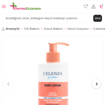
0
0
Ara
Anasayfa
Cilt Bakımı
Vücut Bakımı
Vücut Losyonu
Celenes