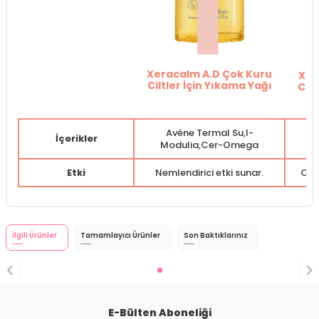
Xeracalm A.D Çok Kuru
Xer
Ciltler İçin Yıkama Yağı
Cilt
Avéne Termal Su,I-
İçerikler
Modulia,Cer-Omega
M
Etki
Nemlendirici etki sunar.
Cild
İlgili Ürünler
Tamamlayıcı Ürünler
Son Baktıklarınız
E-Bülten Aboneliği