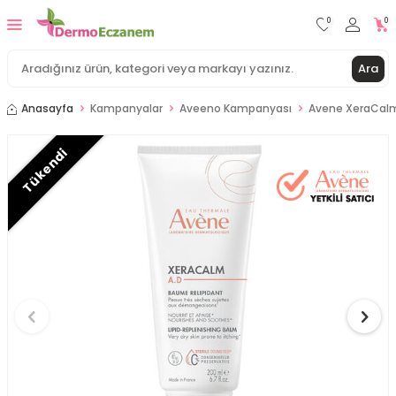
0
0
Ara
Anasayfa
Kampanyalar
Aveeno Kampanyası
Avene XeraCalm 
Tükendi