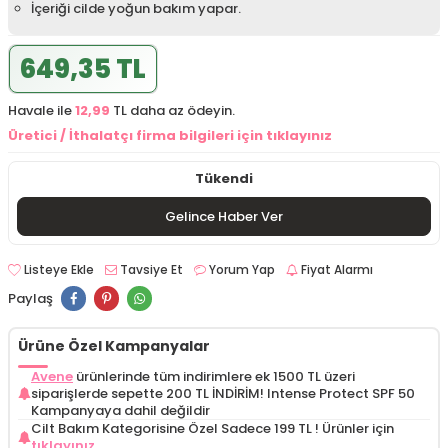
İçeriği cilde yoğun bakım yapar.
649,35 TL
Havale ile
12,99
TL daha az ödeyin.
Üretici / İthalatçı firma bilgileri için tıklayınız
Tükendi
Gelince Haber Ver
Listeye Ekle
Tavsiye Et
Yorum Yap
Fiyat Alarmı
Paylaş
Ürüne Özel Kampanyalar
Avene
ürünlerinde tüm indirimlere ek 1500 TL üzeri
siparişlerde sepette 200 TL İNDİRİM! Intense Protect SPF 50
Kampanyaya dahil değildir
Cilt Bakım Kategorisine Özel Sadece 199 TL !
Ürünler için
tıklayınız.