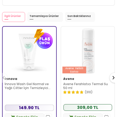
İlgili Ürünler
Tamamlayıcı Ürünler
Son Baktıklarınız
Avene
Yetkili
Satıcı
Innova
Avene
Innova Wash Gel Normal ve
Avene Ferahlatıcı Termal Su
Yağlı Ciltler İçin Temizleyici
50 ml
Köpüren Jel 150 ml
(310)
309,00 TL
149.90 TL
Sepete Ekle
Sepete Ekle