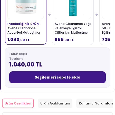
+
+
İncelediğiniz ürün ·
Avene Cleanance Yağlı
Avene C
Avene Cleanance
ve Akneye Eğilimli
50+ Yağ
Aqua Gel Matlaştırıcı
Ciltler için Matlaştırıcı
Eğilimli C
ve Gözenek Sıkılaştırıcı
Yüz Temizleme Jeli
Güneş K
1.040
655
725
,00 TL
,00 TL
,0
Nemlendirici Jel Krem
400 ml
50 ml
1 ürün seçili
Toplam
1.040,00 TL
Seçilenleri sepete ekle
Ürün Özellikleri
Ürün Açıklaması
Kullanıcı Yorumları 