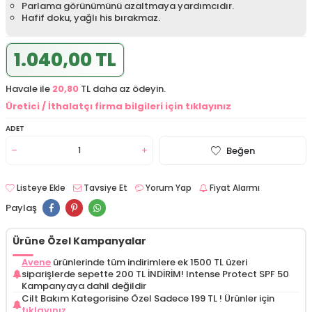
Parlama görünümünü azaltmaya yardımcıdır.
Hafif doku, yağlı his bırakmaz.
1.040,00 TL
Havale ile
20,80
TL daha az ödeyin.
Üretici / İthalatçı firma bilgileri için tıklayınız
ADET
Beğen
Listeye Ekle
Tavsiye Et
Yorum Yap
Fiyat Alarmı
Paylaş
Ürüne Özel Kampanyalar
Avene
ürünlerinde tüm indirimlere ek 1500 TL üzeri
siparişlerde sepette 200 TL İNDİRİM! Intense Protect SPF 50
Kampanyaya dahil değildir
Cilt Bakım Kategorisine Özel Sadece 199 TL !
Ürünler için
tıklayınız.