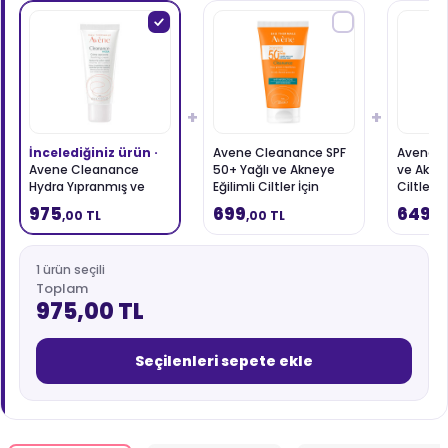
+
+
İncelediğiniz ürün ·
Avene Cleanance SPF
Avene C
Avene Cleanance
50+ Yağlı ve Akneye
ve Akney
Hydra Yıpranmış ve
Eğilimli Ciltler İçin
Ciltler i
Kuru Ciltler için Yoğun
Güneş Kremi 50 ml
Yüz Tem
975
699
649
,00 TL
,00 TL
,0
Bakım Kremi 40 ml
400 ml
1 ürün seçili
Toplam
975,00 TL
Seçilenleri sepete ekle