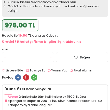
Kuruluk hissini ferahlatmaya yardımcı olur.
Günlük kullanımda cildi yumuşatır ve konfor sağlamaya
çalışır.
975,00 TL
Havale ile
19,50
TL daha az ödeyin.
Üretici / İthalatçı firma bilgileri için tıklayınız
ADET
Beğen
Listeye Ekle
Tavsiye Et
Yorum Yap
Fiyat Alarmı
Paylaş
Ürüne Özel Kampanyalar
Avene
ürünlerinde tüm indirimlere ek 1500 TL üzeri
siparişlerde sepette 200 TL İNDİRİM! Intense Protect SPF 50
Kampanyaya dahil değildir