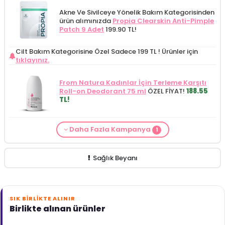
Akne Ve Sivilceye Yönelik Bakım Kategorisinden
ürün alımınızda
Propia Clearskin Anti-Pimple
Patch 9 Adet
199.90 TL!
Cilt Bakım Kategorisine Özel Sadece 199 TL !
Ürünler için
tıklayınız.
From Natura Kadınlar İçin Terleme Karşıtı
Roll-on Deodorant 75 ml
ÖZEL FİYAT!
188.55
TL!
Daha Fazla Kampanya
1
Cilt Bakım ürünü siparişinizde
Mamaaura
Baby Cleansing Milk 200 ml
149.90 TL!
Sağlık Beyanı
SIK BIRLIKTE ALINIR
Birlikte alınan ürünler