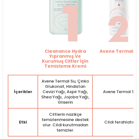
Cleanance Hydra
Avene Termal S
Yıpranmış Ve
Kurumuş Ciltler İçin
Temizleme Kremi
Avene Termal Su, Çinko
Glukonat, Hindistan
İçerikler
Cevizi Yağı, Aspir Yağı,
Avene Termal Su
Shea Yağı, Jojoba Yağı,
Gliserin
Ciltlerin nazikçe
temizlenmesine destek
Etki
Cildi ferahlatır.
olur. Cildi kurutmadan
temizler.