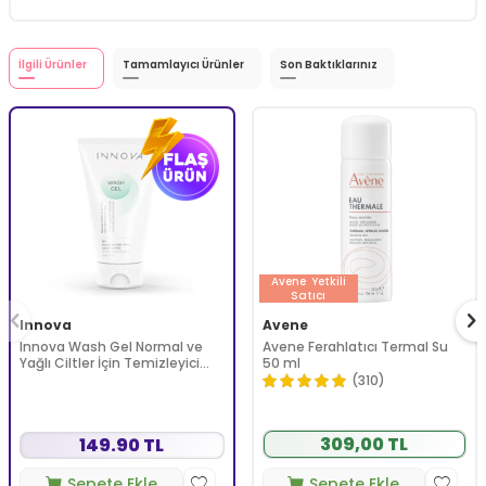
İlgili Ürünler
Tamamlayıcı Ürünler
Son Baktıklarınız
Avene
Yetkili
Satıcı
Innova
Avene
Innova Wash Gel Normal ve
Avene Ferahlatıcı Termal Su
Yağlı Ciltler İçin Temizleyici
50 ml
Köpüren Jel 150 ml
(310)
309,00 TL
149.90 TL
Sepete Ekle
Sepete Ekle