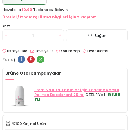
Havale ile
10,90
TL daha az ödeyin.
Üretici / İthalatçı firma bilgileri için tıklayınız
ADET
Beğen
Listeye Ekle
Tavsiye Et
Yorum Yap
Fiyat Alarmı
Paylaş
Ürüne Özel Kampanyalar
From Natura Kadınlar İçin Terleme Karşıtı
Roll-on Deodorant 75 ml
ÖZEL FİYAT!
188.55
TL!
%100 Orijinal Ürün