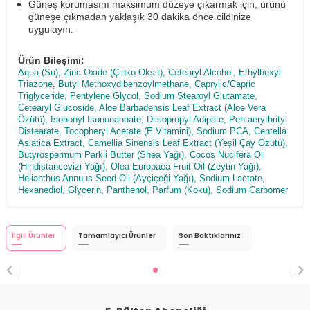
Güneş korumasını maksimum düzeye çıkarmak için, ürünü
güneşe çıkmadan yaklaşık 30 dakika önce cildinize
uygulayın.
Ürün Bileşimi:
Aqua (Su), Zinc Oxide (Çinko Oksit), Cetearyl Alcohol, Ethylhexyl
Triazone, Butyl Methoxydibenzoylmethane, Caprylic/Capric
Triglyceride, Pentylene Glycol, Sodium Stearoyl Glutamate,
Cetearyl Glucoside, Aloe Barbadensis Leaf Extract (Aloe Vera
Özütü), Isononyl Isononanoate, Diisopropyl Adipate, Pentaerythrityl
Distearate, Tocopheryl Acetate (E Vitamini), Sodium PCA, Centella
Asiatica Extract, Camellia Sinensis Leaf Extract (Yeşil Çay Özütü),
Butyrospermum Parkii Butter (Shea Yağı), Cocos Nucifera Oil
(Hindistancevizi Yağı), Olea Europaea Fruit Oil (Zeytin Yağı),
Helianthus Annuus Seed Oil (Ayçiçeği Yağı), Sodium Lactate,
Hexanediol, Glycerin, Panthenol, Parfum (Koku), Sodium Carbomer
İlgili Ürünler
Tamamlayıcı Ürünler
Son Baktıklarınız