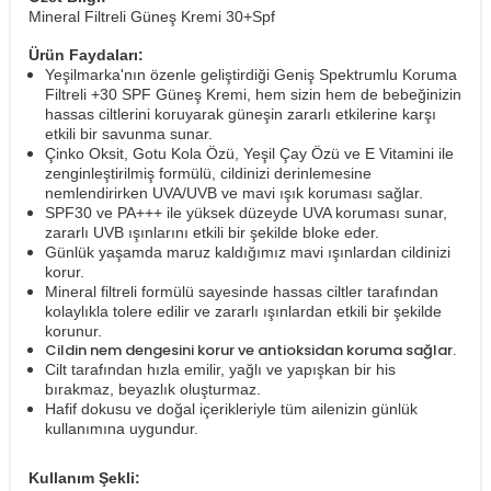
Mineral Filtreli Güneş Kremi 30+Spf
Ürün Faydaları:
Yeşilmarka'nın özenle geliştirdiği Geniş Spektrumlu Koruma
Filtreli +30 SPF Güneş Kremi, hem sizin hem de bebeğinizin
hassas ciltlerini koruyarak güneşin zararlı etkilerine karşı
etkili bir savunma sunar.
Çinko Oksit, Gotu Kola Özü, Yeşil Çay Özü ve E Vitamini ile
zenginleştirilmiş formülü, cildinizi derinlemesine
nemlendirirken UVA/UVB ve mavi ışık koruması sağlar.
SPF30 ve PA+++ ile yüksek düzeyde UVA koruması sunar,
zararlı UVB ışınlarını etkili bir şekilde bloke eder.
Günlük yaşamda maruz kaldığımız mavi ışınlardan cildinizi
korur.
Mineral filtreli formülü sayesinde hassas ciltler tarafından
kolaylıkla tolere edilir ve zararlı ışınlardan etkili bir şekilde
korunur.
Cildin nem dengesini korur ve antioksidan koruma sağlar.
Cilt tarafından hızla emilir, yağlı ve yapışkan bir his
bırakmaz, beyazlık oluşturmaz.
Hafif dokusu ve doğal içerikleriyle tüm ailenizin günlük
kullanımına uygundur.
Kullanım Şekli: