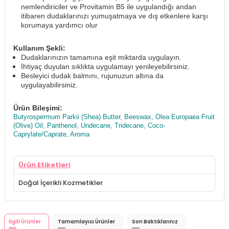
nemlendiriciler ve Provitamin B5 ile uygulandığı andan
itibaren dudaklarınızı yumuşatmaya ve dış etkenlere karşı
korumaya yardımcı olur
Kullanım Şekli:
Dudaklarınızın tamamına eşit miktarda uygulayın.
İhtiyaç duyulan sıklıkta uygulamayı yenileyebilirsiniz.
Besleyici dudak balmını, rujunuzun altına da
uygulayabilirsiniz.
Ürün Bileşimi:
Butyrospermum Parkii (Shea) Butter, Beeswax, Olea Europaea Fruit
(Olive) Oil, Panthenol, Undecane, Tridecane, Coco-
Caprylate/Caprate, Aroma
Ürün Etiketleri
Doğal İçerikli Kozmetikler
İlgili Ürünler
Tamamlayıcı Ürünler
Son Baktıklarınız