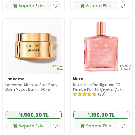
Sepete Ekle
Sepete Ekle
KARGO
KARGO
BEDAVA
BEDAVA
Lancome
Nuxe
Lancome Absolue Soft Body
Nuxe Huile Prodigieuse OR
Balm Vücut Balmı 150 ml
Pembe Parıltılı Çiçeksi Çok
Amaçlı Kuru Yağ 50 ml
(20)
11.500,00 TL
1.190,00 TL
Sepete Ekle
Sepete Ekle