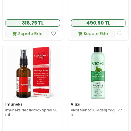
318,75 TL
490,50 TL
Sepete Ekle
Sepete Ekle
Imuneks
Viaxi
Imuneks Neoflamax Sprey 50
Viaxi Mentollü Masaj Yağı 177
ml
ml