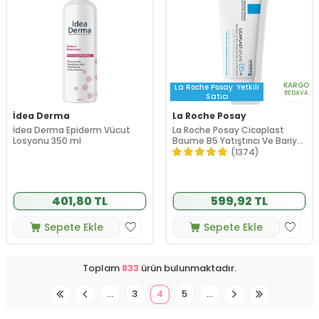
KARGO
La Roche Posay
Yetkili
BEDAVA
Satıcı
İdea Derma
La Roche Posay
İdea Derma Epiderm Vücut
La Roche Posay Cicaplast
Losyonu 350 ml
Baume B5 Yatıştırıcı Ve Bariyer
Onarıcı Bakım Kremi 40 ml
(1374)
401,80 TL
599,92 TL
Sepete Ekle
Sepete Ekle
Toplam
833
ürün bulunmaktadır.
…
3
4
5
…