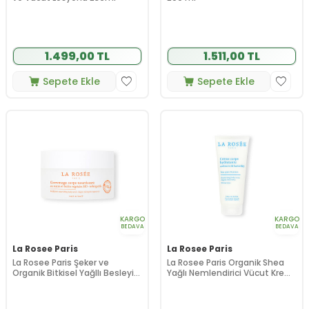
1.499,00 TL
1.511,00 TL
Sepete Ekle
Sepete Ekle
KARGO
KARGO
BEDAVA
BEDAVA
La Rosee Paris
La Rosee Paris
La Rosee Paris Şeker ve
La Rosee Paris Organik Shea
Organik Bitkisel Yağllı Besleyici
Yağlı Nemlendirici Vücut Kremi
Vücut Peelingi 200 g
200 ml