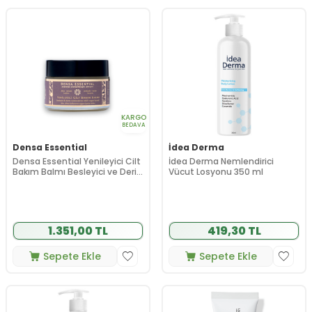
KARGO
BEDAVA
Densa Essential
İdea Derma
Densa Essential Yenileyici Cilt
İdea Derma Nemlendirici
Bakım Balmı Besleyici ve Derin
Vücut Losyonu 350 ml
Nemlendirme Etkili 50 ml
1.351,00 TL
419,30 TL
Sepete Ekle
Sepete Ekle