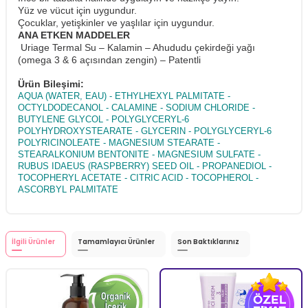
Yüz ve vücut için uygundur.
Çocuklar, yetişkinler ve yaşlılar için uygundur.
ANA ETKEN MADDELER
Uriage Termal Su – Kalamin – Ahududu çekirdeği yağı
(omega 3 & 6 açısından zengin) – Patentli
Ürün Bileşimi:
AQUA (WATER, EAU) - ETHYLHEXYL PALMITATE -
OCTYLDODECANOL - CALAMINE - SODIUM CHLORIDE -
BUTYLENE GLYCOL - POLYGLYCERYL-6
POLYHYDROXYSTEARATE - GLYCERIN - POLYGLYCERYL-6
POLYRICINOLEATE - MAGNESIUM STEARATE -
STEARALKONIUM BENTONITE - MAGNESIUM SULFATE -
RUBUS IDAEUS (RASPBERRY) SEED OIL - PROPANEDIOL -
TOCOPHERYL ACETATE - CITRIC ACID - TOCOPHEROL -
ASCORBYL PALMITATE
İlgili Ürünler
Tamamlayıcı Ürünler
Son Baktıklarınız