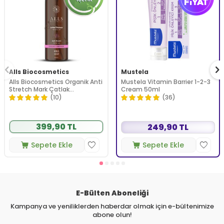
Alls Biocosmetics
Mustela
Alls Biocosmetics Organik Anti
Mustela Vitamin Barrier 1-2-3
Stretch Mark Çatlak
Cream 50ml
Önlemeye Yardımcı Jel 350 ml
(10)
(36)
399,90 TL
249,90 TL
Sepete Ekle
Sepete Ekle
E-Bülten Aboneliği
Kampanya ve yeniliklerden haberdar olmak için e-bültenimize
abone olun!