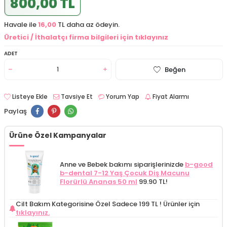
800,00 TL
Havale ile
16,00
TL daha az ödeyin.
Üretici / İthalatçı firma bilgileri için tıklayınız
ADET
Beğen
Listeye Ekle
Tavsiye Et
Yorum Yap
Fiyat Alarmı
Paylaş
Ürüne Özel Kampanyalar
Anne ve Bebek bakımı siparişlerinizde
b-good
b-dental 7-12 Yaş Çocuk Diş Macunu
Florürlü Ananas 50 ml
99.90 TL!
Cilt Bakım Kategorisine Özel Sadece 199 TL !
Ürünler için
tıklayınız.