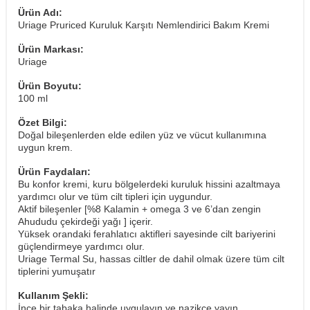
Ürün Adı:
Uriage Pruriced Kuruluk Karşıtı Nemlendirici Bakım Kremi
Ürün Markası:
Uriage
Ürün Boyutu:
100 ml
Özet Bilgi:
Doğal bileşenlerden elde edilen yüz ve vücut kullanımına
uygun krem.
Ürün Faydaları:
Bu konfor kremi, kuru bölgelerdeki kuruluk hissini azaltmaya
yardımcı olur ve tüm cilt tipleri için uygundur.
Aktif bileşenler [%8 Kalamin + omega 3 ve 6’dan zengin
Ahududu çekirdeği yağı ] içerir.
Yüksek orandaki ferahlatıcı aktifleri sayesinde cilt bariyerini
güçlendirmeye yardımcı olur.
Uriage Termal Su, hassas ciltler de dahil olmak üzere tüm cilt
tiplerini yumuşatır
Kullanım Şekli:
İnce bir tabaka halinde uygulayın ve nazikçe yayın.