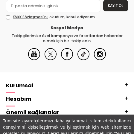
KAYIT OL
KVKK Sözleşmesi'ni
, okudum, kabul ediyorum.
Sosyal Medya
Takipçilerimize özel kampanya ve fırsatlardan haberdar
olmak için bizi takip edin.
Kurumsal
Hesabım
Önemli Bağlantılar
Tüm site ziyaretçilerimizi daha iyi tanımak, sitemizdeki kullanıcı
Adres & İletişim
deneyimini kişiselleştirmek ve iyileştirmek için web sitemizde
çerezler kullanıyoruz. Çerez ayarlarınızı yönetmek için “Ayarları