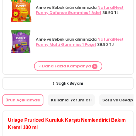
Anne ve Bebek ürün alımınızda
NaturalNest
Funny Defence Gummies 1 Adet
39.90 TL!
Anne ve Bebek ürün alımınızda
NaturalNest
Funny Multi Gummies 1 Poşet
39.90 TL!
Daha Fazla Kampanya
4
From Natura Kadınlar İçin Terleme Karşıtı
Alls Biocosmetics Organik Anti Stretch Mark
Anne ve Bebek bakımı siparişlerinizde
CARINE
Cilt Bakım ürünü siparişinizde
Mamaaura
Roll-on Deodorant 75 ml
ÖZEL FİYAT!
188.55
Çatlak Önlemeye Yardımcı Jel 350 ml
ÖZEL
Bebek Yıkama Jeli 400 ml
129.90 TL!
Baby Cleansing Milk 200 ml
149.90 TL!
TL!
FİYAT 399.90 TL!
Sağlık Beyanı
Ürün Açıklaması
Kullanıcı Yorumları
Soru ve Cevap
Uriage Pruriced Kuruluk Karşıtı Nemlendirici Bakım
Kremi 100 ml