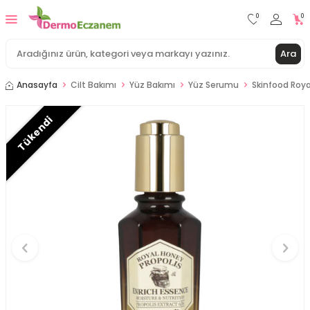
0
0
Ara
Anasayfa
Cilt Bakımı
Yüz Bakımı
Yüz Serumu
Skinfood Roya
Tükendi